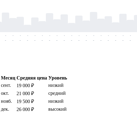
-
-
-
-
-
-
-
-
-
-
-
-
-
-
-
-
-
-
-
-
-
-
-
-
-
-
-
-
-
-
-
-
-
-
-
-
Месяц
Средняя цена
Уровень
сент.
низкий
19 000 ₽
окт.
средний
21 000 ₽
нояб.
низкий
19 500 ₽
дек.
высокий
26 000 ₽