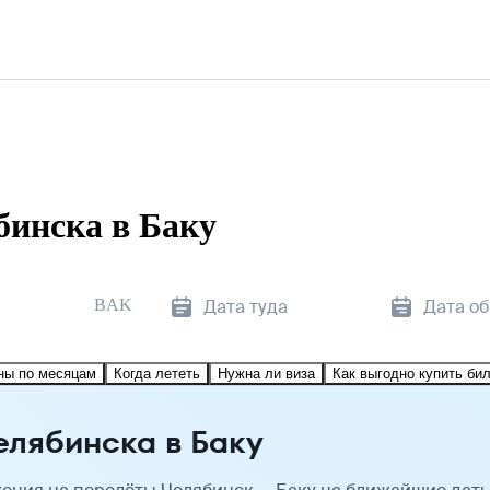
бинска в Баку
BAK
Дата туда
Дата о
ны по месяцам
Когда лететь
Нужна ли виза
Как выгодно купить би
елябинска в Баку