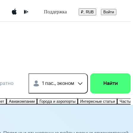
Поддержка
Войти
₽, RUB
братно
1 пас., эконом
Найти
лет
Авиакомпании
Города и аэропорты
Интересные статьи
Частые