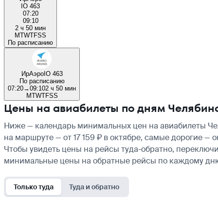
IO 463
07:20
09:10
2 ч 50 мин
M
T
W
T
F
S
S
По расписанию
ИрАэро
IO 463
По расписанию
07:20
→
09:10
2 ч 50 мин
M
T
W
T
F
S
S
Цены на авиабилеты по дням Челябин
Ниже — календарь минимальных цен на авиабилеты Чел
на маршруте — от 17 159 ₽ в октябре, самые дорогие —
Чтобы увидеть цены на рейсы туда-обратно, переключи
минимальные цены на обратные рейсы по каждому дн
Только туда
Туда и обратно