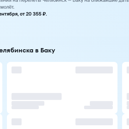
ения на перелёты Челябинск — Баку на ближайшие дат
молёт.
нтября, от 20 355 ₽.
елябинска в Баку