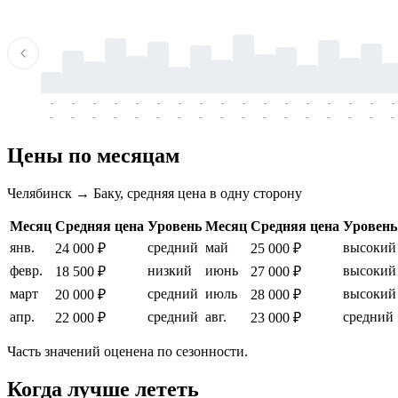
-
-
-
-
-
-
-
-
-
-
-
-
-
-
-
-
-
-
-
-
-
-
-
-
-
-
-
-
-
-
-
-
-
-
Цены по месяцам
Челябинск → Баку, средняя цена в одну сторону
Месяц
Средняя цена
Уровень
Месяц
Средняя цена
Уровень
янв.
средний
май
высокий
24 000 ₽
25 000 ₽
февр.
низкий
июнь
высокий
18 500 ₽
27 000 ₽
март
средний
июль
высокий
20 000 ₽
28 000 ₽
апр.
средний
авг.
средний
22 000 ₽
23 000 ₽
Часть значений оценена по сезонности.
Когда лучше лететь