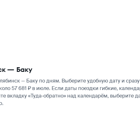
ск — Баку
ябинск — Баку по дням. Выберите удобную дату и сраз
 около 57 681 ₽ в июле. Если даты поездки гибкие, кале
те вкладку «Туда-обратно» над календарём, выберите д
ю.