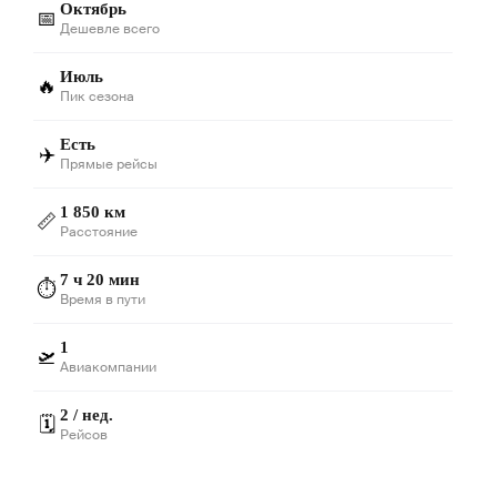
Октябрь
📅
Дешевле всего
Июль
🔥
Пик сезона
Есть
✈️
Прямые рейсы
1 850 км
📏
Расстояние
7 ч 20 мин
⏱️
Время в пути
1
🛫
Авиакомпании
2 / нед.
🗓️
Рейсов