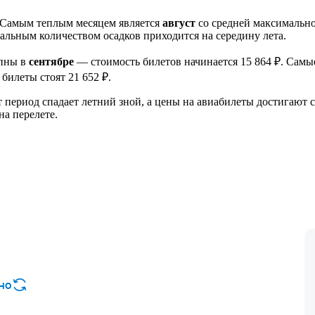
. Самым теплым месяцем является
август
со средней максимально
мальным количеством осадков приходится на середину лета.
упны в
сентябре
— стоимость билетов начинается 15 864 ₽. Сам
 билеты стоят 21 652 ₽.
от период спадает летний зной, а цены на авиабилеты достигают
а перелете.
но