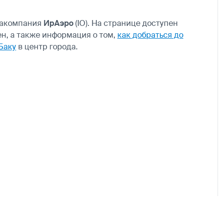
иакомпания
ИрАэро
(IO). На странице доступен
н, а также информация о том,
как добраться до
Баку
в центр города.