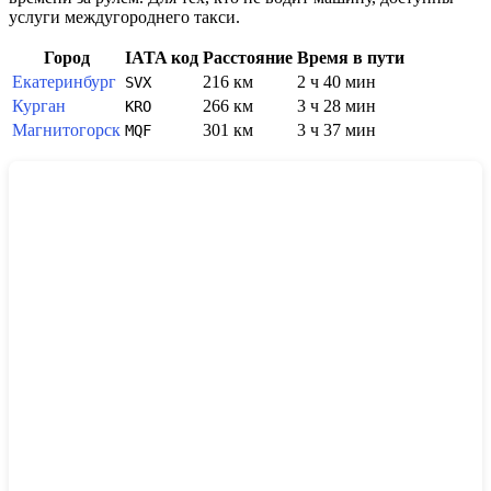
услуги междугороднего такси.
Город
IATA код
Расстояние
Время в пути
Екатеринбург
216 км
2 ч 40 мин
SVX
Курган
266 км
3 ч 28 мин
KRO
Магнитогорск
301 км
3 ч 37 мин
MQF