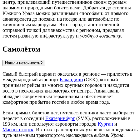
центр, привлекающий путешественников своим суровым
шармом и природными богатствами. Добраться до столицы
Южного Урала можно различными способами: от прямого
авиаперелета до поездки на поезде или автомобиле по
живописным маршрутам. Этот город станет отличной
отправной точкой для знакомства с регионом, предлагая
гостям развитую инфраструктуру и
удобную логистику
.
Самолётом
Нашли неточность?
Самый быстрый вариант оказаться в регионе — прилететь в
международный аэропорт
Баландино
(CEK), который
принимает рейсы из многих крупных городов и находится
всего в нескольких километрах от центра. Авиагавань
обладает современным терминалом и обеспечивает
комфортное прибытие гостей в любое время года.
Если прямых билетов нет, путешественники часто выбирают
перелет в соседний
Екатеринбург
(SVX), расположенный в
193 км, или используют аэропорты городов
Курган
и
Магнитогорск
. Из этих транспортных узлов легко продолжить
путь наземным транспортом, наслаждаясь
видами Урала
.