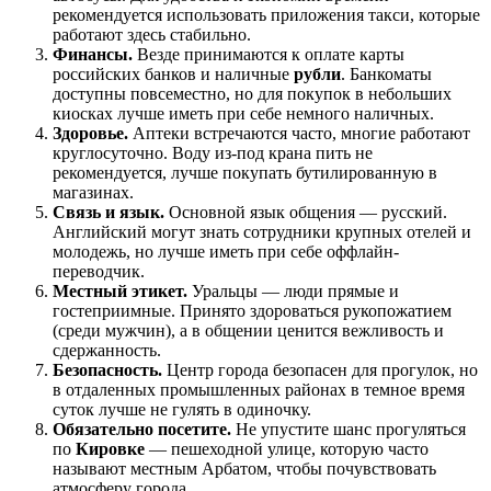
рекомендуется использовать приложения такси, которые
работают здесь стабильно.
Финансы.
Везде принимаются к оплате карты
российских банков и наличные
рубли
. Банкоматы
доступны повсеместно, но для покупок в небольших
киосках лучше иметь при себе немного наличных.
Здоровье.
Аптеки встречаются часто, многие работают
круглосуточно. Воду из-под крана пить не
рекомендуется, лучше покупать бутилированную в
магазинах.
Связь и язык.
Основной язык общения — русский.
Английский могут знать сотрудники крупных отелей и
молодежь, но лучше иметь при себе оффлайн-
переводчик.
Местный этикет.
Уральцы — люди прямые и
гостеприимные. Принято здороваться рукопожатием
(среди мужчин), а в общении ценится вежливость и
сдержанность.
Безопасность.
Центр города безопасен для прогулок, но
в отдаленных промышленных районах в темное время
суток лучше не гулять в одиночку.
Обязательно посетите.
Не упустите шанс прогуляться
по
Кировке
— пешеходной улице, которую часто
называют местным Арбатом, чтобы почувствовать
атмосферу города.