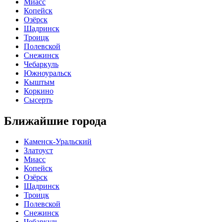
Миасс
Копейск
Озёрск
Шадринск
Троицк
Полевской
Снежинск
Чебаркуль
Южноуральск
Кыштым
Коркино
Сысерть
Ближайшие города
Каменск-Уральский
Златоуст
Миасс
Копейск
Озёрск
Шадринск
Троицк
Полевской
Снежинск
Чебаркуль