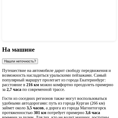
Показать интерактивную карту
На машине
Нашли неточность?
Путешествие на автомобиле дарит свободу передвижения и
возможность насладиться уральскими пейзажами. Самый
популярный маршрут пролегает из города
Екатеринбург
:
расстояние в
216 км
можно комфортно преодолеть примерно
за
2,7 часа
по современной трассе.
Гости из соседних регионов также могут воспользоваться
удобными автодорогами: путь из города
Курган
(266 км)
займет около
3,5 часов
, а дорога из города
Магнитогорск
протяженностью
301 км
потребует примерно
3,6 часа
времени за рулем. Для тех, кто не водит машину, доступны