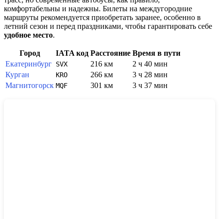
комфортабельны и надежны. Билеты на междугородние
маршруты рекомендуется приобретать заранее, особенно в
летний сезон и перед праздниками, чтобы гарантировать себе
удобное место
.
Город
IATA код
Расстояние
Время в пути
Екатеринбург
216 км
2 ч 40 мин
SVX
Курган
266 км
3 ч 28 мин
KRO
Магнитогорск
301 км
3 ч 37 мин
MQF