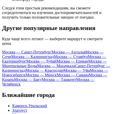
Следуя этим простым рекомендациям, вы сможете
сосредоточиться на изучении достопримечательностей и
получить только положительные эмоции от поездки.
Другие популярные направления
Куда чаще всего летают — выберите маршрут и смотрите
цены
Москва — Санкт-Петербург
Москва — Анталья
Москва —
Сочи
Москва — Калининград
Москва — Стамбул
Москва —
Екатеринбург
Москва — Дубай
Москва — Ереван
Москва —
Минеральные Воды
Москва — Махачкала
Санкт-Петербург —
Калининград
Москва — Краснодар
Москва — Уфа
Москва —
Новосибирск
Москва — Минск
Москва — Самара
Москва —
Казань
Москва — Баку
Москва — Ташкент
Москва —
Челябинск
Ближайшие города
Каменск-Уральский
Златоуст