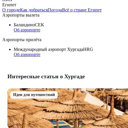
Египет
О городе
Как добраться
Погода
Всё о стране Египет
Аэропорты вылета
Баландино
CEK
Об аэропорте
Аэропорты прилёта
Международный аэропорт Хургада
HRG
Об аэропорте
Интересные статьи о Хургаде
Идеи для путешествий