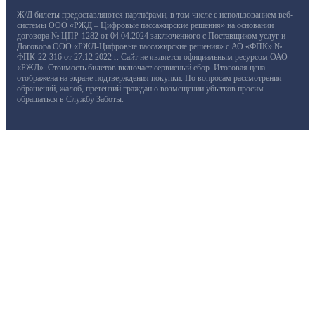
Ж/Д билеты предоставляются партнёрами, в том числе с использованием веб-
системы ООО «РЖД – Цифровые пассажирские решения» на основании
договора № ЦПР-1282 от 04.04.2024 заключенного с Поставщиком услуг и
Договора ООО «РЖД-Цифровые пассажирские решения» с АО «ФПК» №
ФПК-22-316 от 27.12.2022 г. Сайт не является официальным ресурсом ОАО
«РЖД». Стоимость билетов включает сервисный сбор. Итоговая цена
отображена на экране подтверждения покупки. По вопросам рассмотрения
обращений, жалоб, претензий граждан о возмещении убытков просим
обращаться в Службу Заботы.