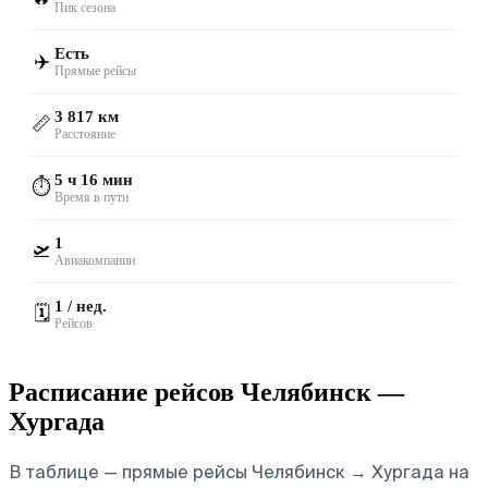
Пик сезона
Есть
✈️
Прямые рейсы
3 817 км
📏
Расстояние
5 ч 16 мин
⏱️
Время в пути
1
🛫
Авиакомпании
1 / нед.
🗓️
Рейсов
Расписание рейсов Челябинск —
Хургада
В таблице — прямые рейсы Челябинск → Хургада на