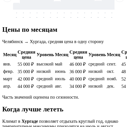
-
-
-
-
-
-
-
-
-
-
-
-
-
-
-
-
-
-
-
-
-
-
-
-
-
-
-
-
-
-
-
-
-
-
Цены по месяцам
Челябинск → Хургада, средняя цена в одну сторону
Средняя
Средняя
Ср
Месяц
Уровень
Месяц
Уровень
Месяц
цена
цена
янв.
высокий
май
средний
сент.
55 000 ₽
46 000 ₽
45
февр.
низкий
июнь
низкий
окт.
35 000 ₽
36 000 ₽
48
март
средний
июль
средний
нояб.
42 000 ₽
40 000 ₽
52
апр.
средний
авг.
низкий
дек.
44 000 ₽
34 000 ₽
54
Часть значений оценена по сезонности.
Когда лучше лететь
Климат в
Хургаде
позволяет отдыхать круглый год, однако
температурные максимумы приходятся на июль и август,