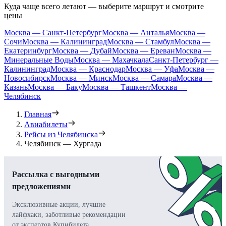
Куда чаще всего летают — выберите маршрут и смотрите
цены
Москва — Санкт-Петербург
Москва — Анталья
Москва —
Сочи
Москва — Калининград
Москва — Стамбул
Москва —
Екатеринбург
Москва — Дубай
Москва — Ереван
Москва —
Минеральные Воды
Москва — Махачкала
Санкт-Петербург —
Калининград
Москва — Краснодар
Москва — Уфа
Москва —
Новосибирск
Москва — Минск
Москва — Самара
Москва —
Казань
Москва — Баку
Москва — Ташкент
Москва —
Челябинск
Главная
Авиабилеты
Рейсы из Челябинска
Челябинск — Хургада
Рассылка с выгодными
предложениями
Эксклюзивные акции, лучшие
лайфхаки, заботливые рекомендации
от экспертов Купибилета