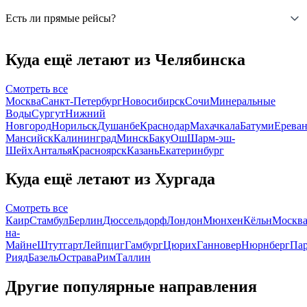
Есть ли прямые рейсы?
Куда ещё летают из Челябинска
Смотреть все
Москва
Санкт-Петербург
Новосибирск
Сочи
Минеральные
Воды
Сургут
Нижний
Новгород
Норильск
Душанбе
Краснодар
Махачкала
Батуми
Ерева
Мансийск
Калининград
Минск
Баку
Ош
Шарм-эш-
Шейх
Анталья
Красноярск
Казань
Екатеринбург
Куда ещё летают из Хургада
Смотреть все
Каир
Стамбул
Берлин
Дюссельдорф
Лондон
Мюнхен
Кёльн
Москв
на-
Майне
Штутгарт
Лейпциг
Гамбург
Цюрих
Ганновер
Нюрнберг
Па
Рияд
Базель
Острава
Рим
Таллин
Другие популярные направления