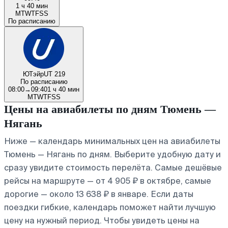
1 ч 40 мин
M
T
W
T
F
S
S
По расписанию
ЮТэйр
UT 219
По расписанию
08:00
→
09:40
1 ч 40 мин
M
T
W
T
F
S
S
Цены на авиабилеты по дням Тюмень —
Нягань
Ниже — календарь минимальных цен на авиабилеты
Тюмень — Нягань по дням. Выберите удобную дату и
сразу увидите стоимость перелёта. Самые дешёвые
рейсы на маршруте — от 4 905 ₽ в октябре, самые
дорогие — около 13 638 ₽ в январе. Если даты
поездки гибкие, календарь поможет найти лучшую
цену на нужный период. Чтобы увидеть цены на