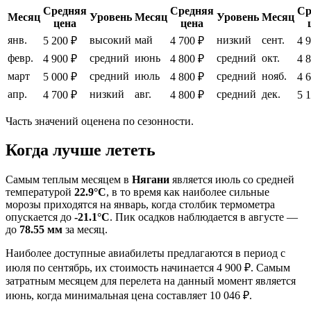
Средняя
Средняя
Ср
Месяц
Уровень
Месяц
Уровень
Месяц
цена
цена
янв.
высокий
май
низкий
сент.
5 200 ₽
4 700 ₽
4 
февр.
средний
июнь
средний
окт.
4 900 ₽
4 800 ₽
4 
март
средний
июль
средний
нояб.
5 000 ₽
4 800 ₽
4 
апр.
низкий
авг.
средний
дек.
4 700 ₽
4 800 ₽
5 
Часть значений оценена по сезонности.
Когда лучше лететь
Самым теплым месяцем в
Нягани
является июль со средней
температурой
22.9°C
, в то время как наиболее сильные
морозы приходятся на январь, когда столбик термометра
опускается до
-21.1°C
. Пик осадков наблюдается в августе —
до
78.55 мм
за месяц.
Наиболее доступные авиабилеты предлагаются в период с
июля по сентябрь, их стоимость начинается 4 900 ₽. Самым
затратным месяцем для перелета на данный момент является
июнь, когда минимальная цена составляет 10 046 ₽.