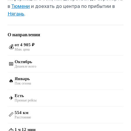
в
Тюмени
и доехать до центра по прибытии в
Нягань
.
О направлении
от 4 905 ₽
💰
Мин. цена
Октябрь
📅
Дешевле всего
Январь
🔥
Пик сезона
Есть
✈️
Прямые рейсы
554 км
📏
Расстояние
1 ч 12 мин