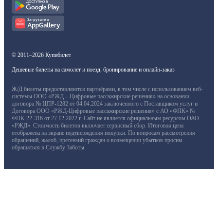
© 2011–2026 Купибилет
Дешевые билеты на самолет и поезд, бронирование и онлайн-заказ
Ж/Д билеты предоставляются партнёрами, в том числе с использованием веб-
системы ООО «РЖД – Цифровые пассажирские решения» на основании
договора № ЦПР-1282 от 04.04.2024 заключенного с Поставщиком услуг и
Договора ООО «РЖД-Цифровые пассажирские решения» с АО «ФПК» №
ФПК-22-316 от 27.12.2022 г. Сайт не является официальным ресурсом ОАО
«РЖД». Стоимость билетов включает сервисный сбор. Итоговая цена
отображена на экране подтверждения покупки. По вопросам рассмотрения
обращений, жалоб, претензий граждан о возмещении убытков просим
обращаться в Службу Заботы.