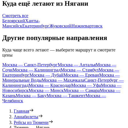
Куда ещё летают из Нягани
Смотреть все
Белоярский
Ханты-
Мансийск
Екатеринбург
Жуковский
Нижневартовск
Другие популярные направления
Куда чаще всего летают — выберите маршрут и смотрите
цены
Москва — Санкт-Петербург
Москва — Анталья
Москва —
Сочи
Москва — Калининград
Москва — Стамбул
Москва —
Екатеринбург
Москва — Дубай
Москва — Ереван
Москва —
Минеральные Воды
Москва — Махачкала
Санкт-Петербург —
Калининград
Москва — Краснодар
Москва — Уфа
Москва —
Новосибирск
Москва — Минск
Москва — Самара
Москва —
Казань
Москва — Баку
Москва — Ташкент
Москва —
Челябинск
Главная
Авиабилеты
Рейсы из Тюмени
Тюмень — Нягань