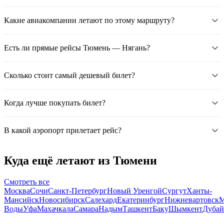
Какие авиакомпании летают по этому маршруту?
Есть ли прямые рейсы Тюмень — Нягань?
Сколько стоит самый дешевый билет?
Когда лучше покупать билет?
В какой аэропорт прилетает рейс?
Куда ещё летают из Тюмени
Смотреть все
Москва
Сочи
Санкт-Петербург
Новый Уренгой
Сургут
Ханты-
Мансийск
Новосибирск
Салехард
Екатеринбург
Нижневартовск
М
Воды
Уфа
Махачкала
Самара
Надым
Ташкент
Баку
Шымкент
Дубай