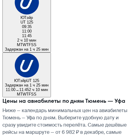
ЮТэйр
UT 125
09:35
11:00
11:45
2 ч 10 мин
M
T
W
T
F
S
S
Задержан на 1 ч 25 мин
ЮТэйр
UT 125
Задержан на 1 ч 25 мин
11:00
→
11:45
2 ч 10 мин
M
T
W
T
F
S
S
Цены на авиабилеты по дням Тюмень — Уфа
Ниже — календарь минимальных цен на авиабилеты
Тюмень — Уфа по дням. Выберите удобную дату и
сразу увидите стоимость перелёта. Самые дешёвые
рейсы на маршруте — от 6 982 ₽ в декабре, самые