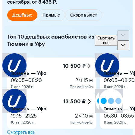
сентября, от 8 436 ₽.
Дешёвые
Прямые
Скоро вылет
Топ-10 дешёвых авиабилетов из
Смотреть
Тюмени в Уфу
все
10 500 ₽
Тюмень — Уфа
Тюмень — У
06:05
—
08:20
2 ч 15 м
06:05
—
08:20
11 авг. 2026 г.
Прямой рейс
11 авг. 2026 г.
13 500 ₽
Тюмень — Уфа
Тюмень — У
19:15
—
21:25
2 ч 10 м
05:30
—
03:55
10 авг. 2026 г.
Прямой рейс
11 авг. 2026 г.
Смотреть все