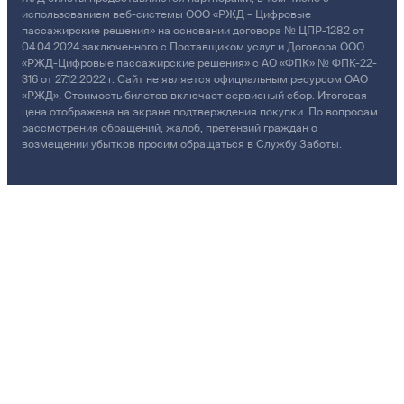
использованием веб-системы ООО «РЖД – Цифровые
пассажирские решения» на основании договора № ЦПР-1282 от
04.04.2024 заключенного с Поставщиком услуг и Договора ООО
«РЖД-Цифровые пассажирские решения» с АО «ФПК» № ФПК-22-
316 от 27.12.2022 г. Сайт не является официальным ресурсом ОАО
«РЖД». Стоимость билетов включает сервисный сбор. Итоговая
цена отображена на экране подтверждения покупки. По вопросам
рассмотрения обращений, жалоб, претензий граждан о
возмещении убытков просим обращаться в Службу Заботы.