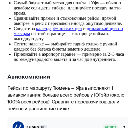
Самый бюджетный месяц для полёта в Уфу — обычно
декабрь: если даты гибкие, планируйте поездку на это
время.
Сравнивайте прямые и стыковочные рейсы: прямой
быстрее, а рейс с пересадкой иногда ощутимо дешевле.
Следите за
календарём низких цен
и
динамикой цен по
месяцам
на этой странице — так проще поймать
выгодную дату.
Летите налегке — выбирайте тариф только с ручной
кладью: без багажа билеты заметно дешевле.
Приезжайте в аэропорт заранее — примерно за 2–3 часа
до международного вылета и за час до внутреннего.
Авиакомпании
Рейсы по маршруту Тюмень — Уфа выполняют 1
авиакомпания
; больше всего рейсов у
ЮТэйр
(около
100% всех рейсов)
. Сравните перевозчиков, доли
рейсов и расписание ниже.
ЮТэйр
4
▾
UT
Р/НЕД