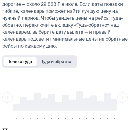
дорогие — около 29 868 ₽ в июле. Если даты поездки
гибкие, календарь поможет найти лучшую цену на
нужный период. Чтобы увидеть цены на рейсы туда-
обратно, переключите вкладку «Туда-обратно» над
календарём, выберите дату вылета — и правый
календарь подсветит минимальные цены на обратные
рейсы по каждому дню.
Только туда
Туда и обратно
-
-
-
-
-
-
-
-
-
-
-
-
-
-
-
-
-
-
-
-
-
-
-
-
-
-
-
-
-
-
-
-
-
-