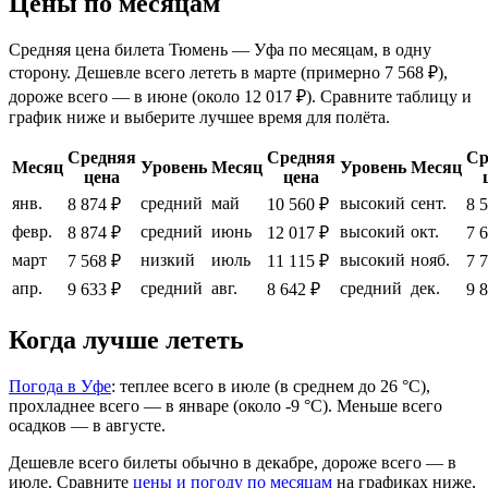
Цены по месяцам
Средняя цена билета Тюмень — Уфа по месяцам, в одну
сторону. Дешевле всего лететь в марте (примерно 7 568 ₽),
дороже всего — в июне (около 12 017 ₽). Сравните таблицу и
график ниже и выберите лучшее время для полёта.
Средняя
Средняя
Ср
Месяц
Уровень
Месяц
Уровень
Месяц
цена
цена
янв.
средний
май
высокий
сент.
8 874 ₽
10 560 ₽
8 
февр.
средний
июнь
высокий
окт.
8 874 ₽
12 017 ₽
7 
март
низкий
июль
высокий
нояб.
7 568 ₽
11 115 ₽
7 
апр.
средний
авг.
средний
дек.
9 633 ₽
8 642 ₽
9 
Когда лучше лететь
Погода в Уфе
: теплее всего в июле (в среднем до 26 °C),
прохладнее всего — в январе (около -9 °C). Меньше всего
осадков — в августе.
Дешевле всего билеты обычно в декабре, дороже всего — в
июле.
Сравните
цены и погоду по месяцам
на графиках ниже,