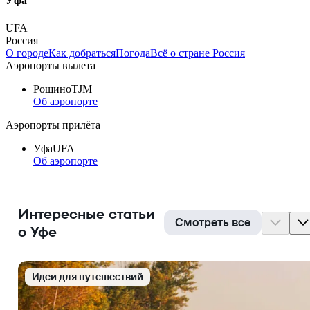
Уфа
UFA
Россия
О городе
Как добраться
Погода
Всё о стране Россия
Аэропорты вылета
Рощино
TJM
Об аэропорте
Аэропорты прилёта
Уфа
UFA
Об аэропорте
Интересные статьи
Смотреть все
о Уфе
Идеи для путешествий