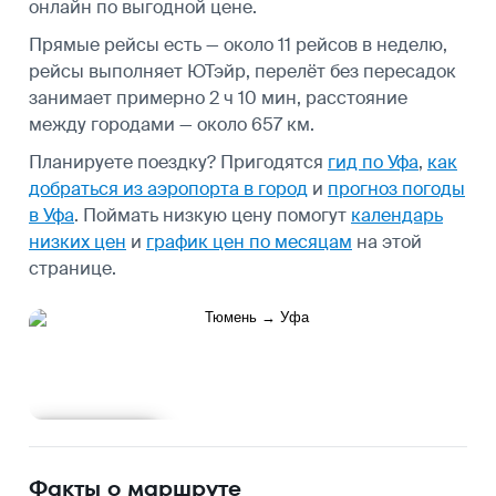
онлайн по выгодной цене.
Прямые рейсы есть — около 11 рейсов в неделю,
рейсы выполняет ЮТэйр, перелёт без пересадок
занимает примерно 2 ч 10 мин, расстояние
между городами — около 657 км.
Планируете поездку? Пригодятся
гид по Уфа
,
как
добраться из аэропорта в город
и
прогноз погоды
в Уфа
.
Поймать низкую цену помогут
календарь
низких цен
и
график цен по месяцам
на этой
странице.
Подробнее
Факты о маршруте