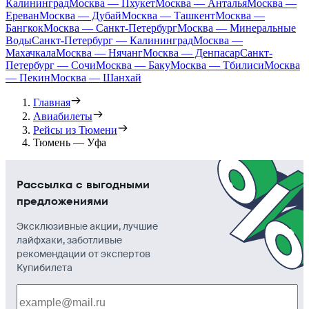
Калининград
Москва — Пхукет
Москва — Анталья
Москва —
Ереван
Москва — Дубай
Москва — Ташкент
Москва —
Бангкок
Москва — Санкт-Петербург
Москва — Минеральные
Воды
Санкт-Петербург — Калининград
Москва —
Махачкала
Москва — Нячанг
Москва — Денпасар
Санкт-
Петербург — Сочи
Москва — Баку
Москва — Тбилиси
Москва
— Пекин
Москва — Шанхай
Главная
Авиабилеты
Рейсы из Тюмени
Тюмень — Уфа
Рассылка с выгодными
предложениями
Эксклюзивные акции, лучшие
лайфхаки, заботливые
рекомендации от экспертов
Купибилета