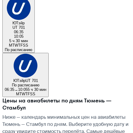
ЮТэйр
UT 701
06:35
10:05
5 ч 30 мин
M
T
W
T
F
S
S
По расписанию
ЮТэйр
UT 701
По расписанию
06:35
→
10:05
5 ч 30 мин
M
T
W
T
F
S
S
Цены на авиабилеты по дням Тюмень —
Стамбул
Ниже — календарь минимальных цен на авиабилеты
Тюмень — Стамбул по дням. Выберите удобную дату и
сразу увидите стоимость перелёта. Самые дешёвые