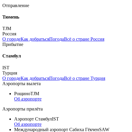
Отправление
Тюмень
TJM
Россия
О городе
Как добраться
Погода
Всё о стране Россия
Прибытие
Стамбул
IST
Турция
О городе
Как добраться
Погода
Всё о стране Турция
Аэропорты вылета
Рощино
TJM
Об аэропорте
Аэропорты прилёта
Аэропорт Стамбул
IST
Об аэропорте
Международный аэропорт Сабиха Гёкчен
SAW