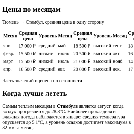
Цены по месяцам
Тюмень → Стамбул, средняя цена в одну сторону
Средняя
Средняя
Ср
Месяц
Уровень
Месяц
Уровень
Месяц
цена
цена
янв.
средний
май
высокий
сент.
17 000 ₽
18 500 ₽
18
февр.
низкий
июнь
высокий
окт.
15 500 ₽
20 500 ₽
16
март
низкий
июль
высокий
нояб.
15 500 ₽
21 000 ₽
14
апр.
средний
авг.
высокий
дек.
16 500 ₽
20 000 ₽
17
Часть значений оценена по сезонности.
Когда лучше лететь
Самым теплым месяцем в
Стамбуле
является август, когда
воздух прогревается до 28.8°C. Наиболее прохладная и
влажная погода наблюдается в январе: средняя температура
опускается до 5.1°C, а уровень осадков достигает максимума в
82 мм за месяц.