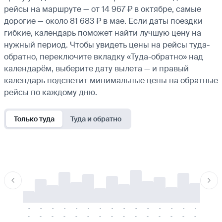
рейсы на маршруте — от 14 967 ₽ в октябре, самые
дорогие — около 81 683 ₽ в мае. Если даты поездки
гибкие, календарь поможет найти лучшую цену на
нужный период. Чтобы увидеть цены на рейсы туда-
обратно, переключите вкладку «Туда-обратно» над
календарём, выберите дату вылета — и правый
календарь подсветит минимальные цены на обратные
рейсы по каждому дню.
Только туда
Туда и обратно
-
-
-
-
-
-
-
-
-
-
-
-
-
-
-
-
-
-
-
-
-
-
-
-
-
-
-
-
-
-
-
-
-
-