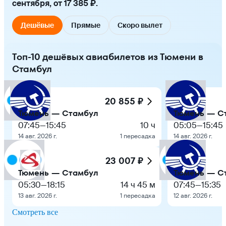
сентября, от 17 385 ₽.
Дешёвые
Прямые
Скоро вылет
Топ-10 дешёвых авиабилетов из Тюмени в
Стамбул
20 855 ₽
Тюмень — Стамбул
Тюмень — С
07:45
—
15:45
10 ч
05:05
—
15:45
14 авг. 2026 г.
1 пересадка
14 авг. 2026 г.
23 007 ₽
Тюмень — Стамбул
Тюмень — С
05:30
—
18:15
14 ч 45 м
07:45
—
15:35
13 авг. 2026 г.
1 пересадка
12 авг. 2026 г.
Смотреть все