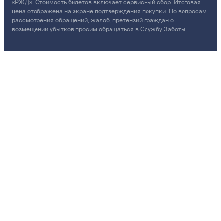
«РЖД». Стоимость билетов включает сервисный сбор. Итоговая
цена отображена на экране подтверждения покупки. По вопросам
рассмотрения обращений, жалоб, претензий граждан о
возмещении убытков просим обращаться в Службу Заботы.