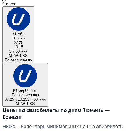
Статус
ЮТэйр
UT 875
07:25
10:15
3 ч 50 мин
M
T
W
T
F
S
S
По расписанию
ЮТэйр
UT 875
По расписанию
07:25
→
10:15
3 ч 50 мин
M
T
W
T
F
S
S
Цены на авиабилеты по дням Тюмень —
Ереван
Ниже — календарь минимальных цен на авиабилеты