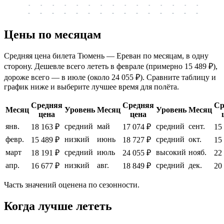
-
-
-
-
-
-
-
-
-
-
-
-
-
-
-
-
-
-
-
-
-
-
-
-
-
-
-
-
-
-
-
-
-
-
Цены по месяцам
Средняя цена билета Тюмень — Ереван по месяцам, в одну
сторону. Дешевле всего лететь в феврале (примерно 15 489 ₽),
дороже всего — в июле (около 24 055 ₽). Сравните таблицу и
график ниже и выберите лучшее время для полёта.
Средняя
Средняя
Ср
Месяц
Уровень
Месяц
Уровень
Месяц
цена
цена
янв.
средний
май
средний
сент.
18 163 ₽
17 074 ₽
15
февр.
низкий
июнь
средний
окт.
15 489 ₽
18 727 ₽
15
март
средний
июль
высокий
нояб.
18 191 ₽
24 055 ₽
22
апр.
низкий
авг.
средний
дек.
16 677 ₽
18 849 ₽
20
Часть значений оценена по сезонности.
Когда лучше лететь