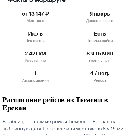
от 13 147 ₽
Январь
Мин. цена
Дешевле всего
Июль
Есть
Пик сезона
Прямые рейсы
2 421 км
8 ч 15 мин
Расстояние
Время в пути
1
4 / нед.
Авиакомпании
Рейсов
Расписание рейсов из Тюмени в
Ереван
В таблице — прямые рейсы Тюмень — Ереван на
выбранную дату. Перелёт занимает около 8 ч 15 мин.