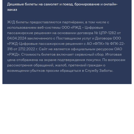
Дешевые билеты на самолет и поезд, бронирование и онлайн-
заказ
Ж/Д билеты предоставляются партнёрами, в том числе с
использованием веб-системы ООО «РЖД – Цифровые
пассажирские решения» на основании договора № ЦПР-1282 от
04.04.2024 заключенного с Поставщиком услуг и Договора ООО
«РЖД-Цифровые пассажирские решения» с АО «ФПК» № ФПК-22-
316 от 27.12.2022 г. Сайт не является официальным ресурсом ОАО
«РЖД». Стоимость билетов включает сервисный сбор. Итоговая
цена отображена на экране подтверждения покупки. По вопросам
рассмотрения обращений, жалоб, претензий граждан о
возмещении убытков просим обращаться в Службу Заботы.