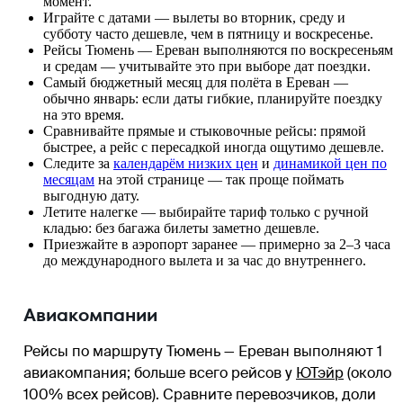
момент.
Играйте с датами — вылеты во вторник, среду и
субботу часто дешевле, чем в пятницу и воскресенье.
Рейсы Тюмень — Ереван выполняются по воскресеньям
и средам — учитывайте это при выборе дат поездки.
Самый бюджетный месяц для полёта в Ереван —
обычно январь: если даты гибкие, планируйте поездку
на это время.
Сравнивайте прямые и стыковочные рейсы: прямой
быстрее, а рейс с пересадкой иногда ощутимо дешевле.
Следите за
календарём низких цен
и
динамикой цен по
месяцам
на этой странице — так проще поймать
выгодную дату.
Летите налегке — выбирайте тариф только с ручной
кладью: без багажа билеты заметно дешевле.
Приезжайте в аэропорт заранее — примерно за 2–3 часа
до международного вылета и за час до внутреннего.
Авиакомпании
Рейсы по маршруту Тюмень — Ереван выполняют 1
авиакомпания
; больше всего рейсов у
ЮТэйр
(около
100% всех рейсов)
. Сравните перевозчиков, доли