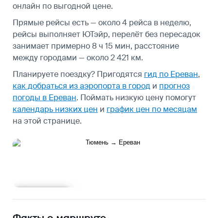
онлайн по выгодной цене.
Прямые рейсы есть — около 4 рейса в неделю,
рейсы выполняет ЮТэйр, перелёт без пересадок
занимает примерно 8 ч 15 мин, расстояние
между городами — около 2 421 км.
Планируете поездку? Пригодятся
гид по Ереван
,
как добраться из аэропорта в город
и
прогноз
погоды в Ереван
.
Поймать низкую цену помогут
календарь низких цен
и
график цен по месяцам
на этой странице.
Подробнее
Факты о маршруте