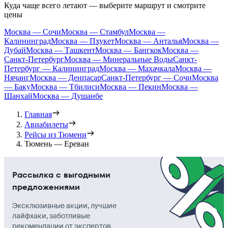
Куда чаще всего летают — выберите маршрут и смотрите
цены
Москва — Сочи
Москва — Стамбул
Москва —
Калининград
Москва — Пхукет
Москва — Анталья
Москва —
Дубай
Москва — Ташкент
Москва — Бангкок
Москва —
Санкт-Петербург
Москва — Минеральные Воды
Санкт-
Петербург — Калининград
Москва — Махачкала
Москва —
Нячанг
Москва — Денпасар
Санкт-Петербург — Сочи
Москва
— Баку
Москва — Тбилиси
Москва — Пекин
Москва —
Шанхай
Москва — Душанбе
Главная
Авиабилеты
Рейсы из Тюмени
Тюмень — Ереван
Рассылка с выгодными
предложениями
Эксклюзивные акции, лучшие
лайфхаки, заботливые
рекомендации от экспертов