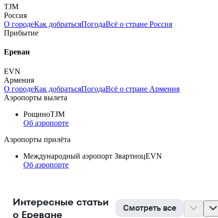
TJM
Россия
О городе
Как добраться
Погода
Всё о стране Россия
Прибытие
Ереван
EVN
Армения
О городе
Как добраться
Погода
Всё о стране Армения
Аэропорты вылета
Рощино
TJM
Об аэропорте
Аэропорты прилёта
Международный аэропорт Звартноц
EVN
Об аэропорте
Интересные статьи
Смотреть все
о Ереване