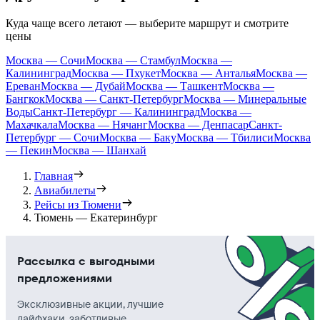
Куда чаще всего летают — выберите маршрут и смотрите
цены
Москва — Сочи
Москва — Стамбул
Москва —
Калининград
Москва — Пхукет
Москва — Анталья
Москва —
Ереван
Москва — Дубай
Москва — Ташкент
Москва —
Бангкок
Москва — Санкт-Петербург
Москва — Минеральные
Воды
Санкт-Петербург — Калининград
Москва —
Махачкала
Москва — Нячанг
Москва — Денпасар
Санкт-
Петербург — Сочи
Москва — Баку
Москва — Тбилиси
Москва
— Пекин
Москва — Шанхай
Главная
Авиабилеты
Рейсы из Тюмени
Тюмень — Екатеринбург
Рассылка с выгодными
предложениями
Эксклюзивные акции, лучшие
лайфхаки, заботливые