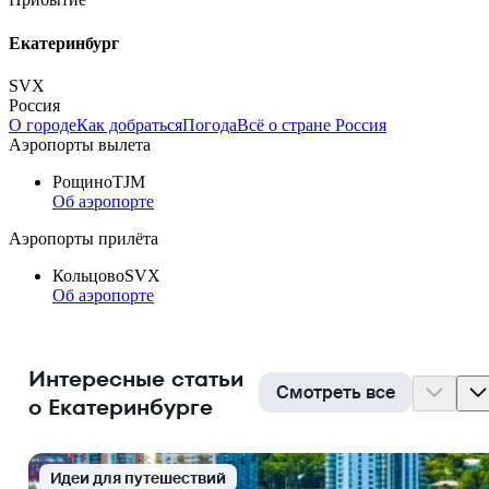
Екатеринбург
SVX
Россия
О городе
Как добраться
Погода
Всё о стране Россия
Аэропорты вылета
Рощино
TJM
Об аэропорте
Аэропорты прилёта
Кольцово
SVX
Об аэропорте
Интересные статьи
Смотреть все
о Екатеринбурге
Идеи для путешествий