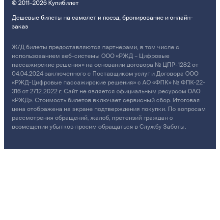
© 2011–2026 Купибилет
Дешевые билеты на самолет и поезд, бронирование и онлайн-
заказ
Ж/Д билеты предоставляются партнёрами, в том числе с
использованием веб-системы ООО «РЖД – Цифровые
пассажирские решения» на основании договора № ЦПР-1282 от
04.04.2024 заключенного с Поставщиком услуг и Договора ООО
«РЖД-Цифровые пассажирские решения» с АО «ФПК» № ФПК-22-
316 от 27.12.2022 г. Сайт не является официальным ресурсом ОАО
«РЖД». Стоимость билетов включает сервисный сбор. Итоговая
цена отображена на экране подтверждения покупки. По вопросам
рассмотрения обращений, жалоб, претензий граждан о
возмещении убытков просим обращаться в Службу Заботы.