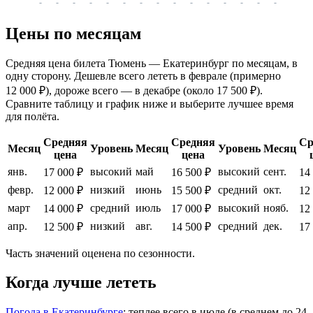
-
-
-
-
-
-
-
-
-
-
-
-
-
-
-
-
-
Цены по месяцам
Средняя цена билета Тюмень — Екатеринбург по месяцам, в
одну сторону. Дешевле всего лететь в феврале (примерно
12 000 ₽), дороже всего — в декабре (около 17 500 ₽).
Сравните таблицу и график ниже и выберите лучшее время
для полёта.
Средняя
Средняя
Ср
Месяц
Уровень
Месяц
Уровень
Месяц
цена
цена
янв.
высокий
май
высокий
сент.
17 000 ₽
16 500 ₽
14
февр.
низкий
июнь
средний
окт.
12 000 ₽
15 500 ₽
12
март
средний
июль
высокий
нояб.
14 000 ₽
17 000 ₽
12
апр.
низкий
авг.
средний
дек.
12 500 ₽
14 500 ₽
17
Часть значений оценена по сезонности.
Когда лучше лететь
Погода в Екатеринбурге
: теплее всего в июле (в среднем до 24