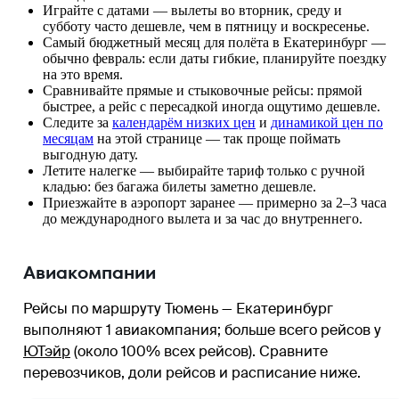
Играйте с датами — вылеты во вторник, среду и
субботу часто дешевле, чем в пятницу и воскресенье.
Самый бюджетный месяц для полёта в Екатеринбург —
обычно февраль: если даты гибкие, планируйте поездку
на это время.
Сравнивайте прямые и стыковочные рейсы: прямой
быстрее, а рейс с пересадкой иногда ощутимо дешевле.
Следите за
календарём низких цен
и
динамикой цен по
месяцам
на этой странице — так проще поймать
выгодную дату.
Летите налегке — выбирайте тариф только с ручной
кладью: без багажа билеты заметно дешевле.
Приезжайте в аэропорт заранее — примерно за 2–3 часа
до международного вылета и за час до внутреннего.
Авиакомпании
Рейсы по маршруту Тюмень — Екатеринбург
выполняют 1 авиакомпания
; больше всего рейсов у
ЮТэйр
(около 100% всех рейсов)
. Сравните
перевозчиков, доли рейсов и расписание ниже.