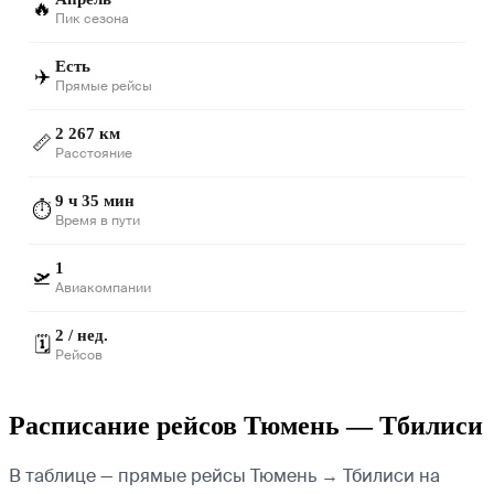
🔥
Пик сезона
Есть
✈️
Прямые рейсы
2 267 км
📏
Расстояние
9 ч 35 мин
⏱️
Время в пути
1
🛫
Авиакомпании
2 / нед.
🗓️
Рейсов
Расписание рейсов Тюмень — Тбилиси
В таблице — прямые рейсы Тюмень → Тбилиси на