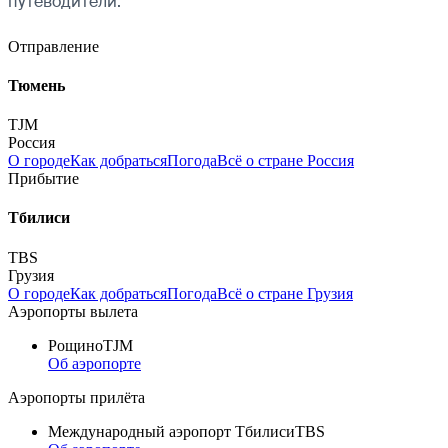
путеводители.
Отправление
Тюмень
TJM
Россия
О городе
Как добраться
Погода
Всё о стране Россия
Прибытие
Тбилиси
TBS
Грузия
О городе
Как добраться
Погода
Всё о стране Грузия
Аэропорты вылета
Рощино
TJM
Об аэропорте
Аэропорты прилёта
Международный аэропорт Тбилиси
TBS