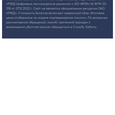
«РЖД-Цифровые пассажирские решения» с АО «ФПК» № ФПК-22-
316 от 27.12.2022 г. Сайт не является официальным ресурсом ОАО
«РЖД». Стоимость билетов включает сервисный сбор. Итоговая
цена отображена на экране подтверждения покупки. По вопросам
рассмотрения обращений, жалоб, претензий граждан о
возмещении убытков просим обращаться в Службу Заботы.