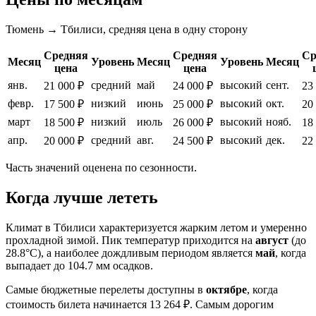
Тюмень → Тбилиси, средняя цена в одну сторону
Средняя
Средняя
Ср
Месяц
Уровень
Месяц
Уровень
Месяц
цена
цена
янв.
средний
май
высокий
сент.
21 000 ₽
24 000 ₽
23
февр.
низкий
июнь
высокий
окт.
17 500 ₽
25 000 ₽
20
март
низкий
июль
высокий
нояб.
18 500 ₽
26 000 ₽
18
апр.
средний
авг.
высокий
дек.
20 000 ₽
24 500 ₽
22
Часть значений оценена по сезонности.
Когда лучше лететь
Климат в Тбилиси характеризуется жарким летом и умеренно
прохладной зимой. Пик температур приходится на
август
(до
28.8°C), а наиболее дождливым периодом является
май
, когда
выпадает до 104.7 мм осадков.
Самые бюджетные перелеты доступны в
октябре
, когда
стоимость билета начинается 13 264 ₽. Самым дорогим