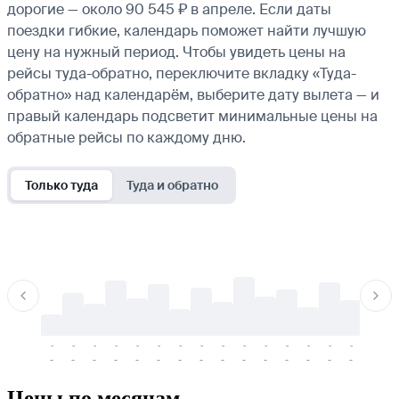
дорогие — около 90 545 ₽ в апреле. Если даты
поездки гибкие, календарь поможет найти лучшую
цену на нужный период. Чтобы увидеть цены на
рейсы туда-обратно, переключите вкладку «Туда-
обратно» над календарём, выберите дату вылета — и
правый календарь подсветит минимальные цены на
обратные рейсы по каждому дню.
Только туда
Туда и обратно
-
-
-
-
-
-
-
-
-
-
-
-
-
-
-
-
-
-
-
-
-
-
-
-
-
-
-
-
-
-
-
-
-
-
Цены по месяцам