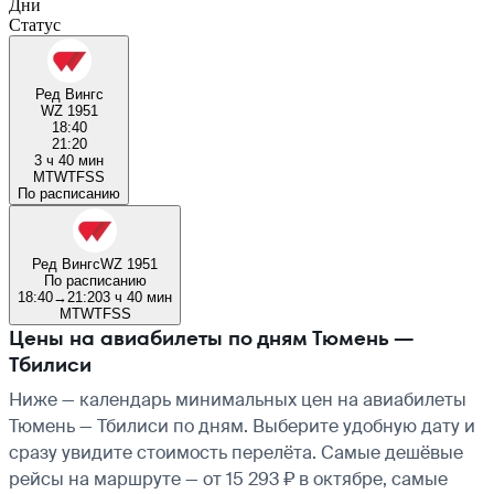
Дни
Статус
Ред Вингс
WZ 1951
18:40
21:20
3 ч 40 мин
M
T
W
T
F
S
S
По расписанию
Ред Вингс
WZ 1951
По расписанию
18:40
→
21:20
3 ч 40 мин
M
T
W
T
F
S
S
Цены на авиабилеты по дням Тюмень —
Тбилиси
Ниже — календарь минимальных цен на авиабилеты
Тюмень — Тбилиси по дням. Выберите удобную дату и
сразу увидите стоимость перелёта. Самые дешёвые
рейсы на маршруте — от 15 293 ₽ в октябре, самые