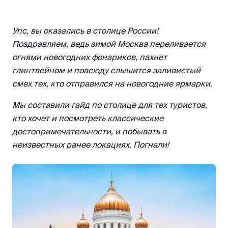
Парк «Зарядье»
Парк Горького
Упс, вы оказались в столице России!
Парк «Кузьминки»
Поздравляем, ведь зимой Москва переливается
Парк «Сокольники»
огнями новогодних фонариков, пахнет
глинтвейном и повсюду слышится заливистый
Музеи
смех тех, кто отправился на новогодние ярмарки.
Государственный Дарвиновский музей
Музеи Булгакова
Мы составили гайд по столице для тех туристов,
кто хочет и посмотреть классические
Музей космонавтики
достопримечательности, и побывать в
Куда сходить вечером
неизвестных ранее локациях. Погнали!
Большой театр
Цирк Никулина на Цветном бульваре
Смотровая площадка Останкинской
телебашни
Зимние фестивали и мероприятия