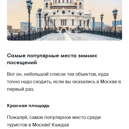
Фестиваль «Путешествие в Рождество»
«Новогодние концерты при 1 000 свечей»
«Рождество в Архангельском»
Горнолыжные склоны
Спортивный комплекс «Кант»
«Ново-Переделкино»
Самые популярные места зимних
«Воробьёвы горы»
посещений
Куда пойти с детьми
Вот он, небольшой список тех объектов, куда
Московский планетарий
точно надо сходить, если вы оказались в Москве в
Центр океанографии и морской биологии
первый раз.
«Москвариум»
Московский зоопарк
Красная площадь
Пожалуй, самое популярное место среди
туристов в Москве! Каждая