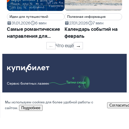
Идеи для путешествий
Полезная информация
Ин
31.01.2026
6 мин
27.01.2026
7 мин
2
Самые романтические
Календарь событий на
На
направления для
февраль
ка
признания в любви
пу
Что ещё
←
→
Тапни сюда
Сервис билетных лазеек
Мы используем cookies для более удобной работы с
Согласить
сайтом.
Подробнее
Компания
Помощь