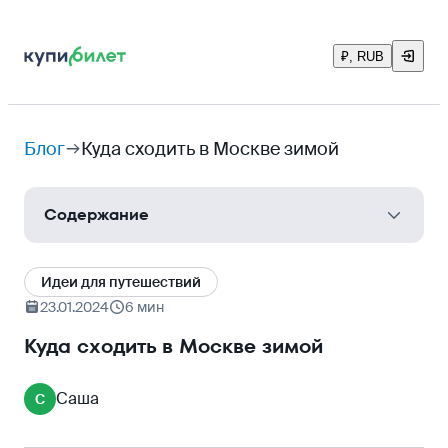
₽, RUB
Блог
Куда сходить в Москве зимой
Содержание
Самые популярные места зимних посещений
Идеи для путешествий
Красная площадь
23.01.2024
6 мин
Государственный музей изобразительных
Куда сходить в Москве зимой
искусств имени А. С. Пушкина
Смотровая площадка в «Москва-Сити»
Саша
С
Парки Москвы зимой