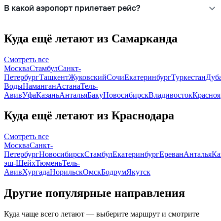
В какой аэропорт прилетает рейс?
Куда ещё летают из Самарканда
Смотреть все
Москва
Стамбул
Санкт-
Петербург
Ташкент
Жуковский
Сочи
Екатеринбург
Туркестан
Дуб
Воды
Наманган
Астана
Тель-
Авив
Уфа
Казань
Анталья
Баку
Новосибирск
Владивосток
Красноя
Куда ещё летают из Краснодара
Смотреть все
Москва
Санкт-
Петербург
Новосибирск
Стамбул
Екатеринбург
Ереван
Анталья
Ка
эш-Шейх
Тюмень
Тель-
Авив
Хургада
Норильск
Омск
Бодрум
Якутск
Другие популярные направления
Куда чаще всего летают — выберите маршрут и смотрите