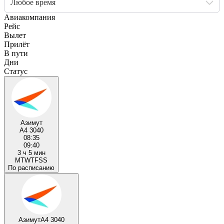
Любое время
Авиакомпания
Рейс
Вылет
Прилёт
В пути
Дни
Статус
Азимут
A4 3040
08:35
09:40
3 ч 5 мин
M
T
W
T
F
S
S
По расписанию
Азимут
A4 3040