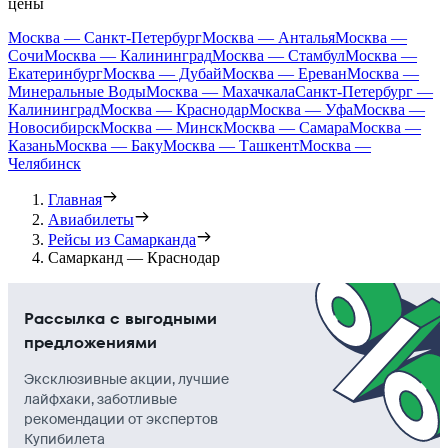
цены
Москва — Санкт-Петербург
Москва — Анталья
Москва —
Сочи
Москва — Калининград
Москва — Стамбул
Москва —
Екатеринбург
Москва — Дубай
Москва — Ереван
Москва —
Минеральные Воды
Москва — Махачкала
Санкт-Петербург —
Калининград
Москва — Краснодар
Москва — Уфа
Москва —
Новосибирск
Москва — Минск
Москва — Самара
Москва —
Казань
Москва — Баку
Москва — Ташкент
Москва —
Челябинск
Главная
Авиабилеты
Рейсы из Самарканда
Самарканд — Краснодар
Рассылка с выгодными
предложениями
Эксклюзивные акции, лучшие
лайфхаки, заботливые
рекомендации от экспертов
Купибилета