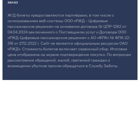
заказ
Ж/Д билеты предоставляются партнёрами, в том числе с
использованием веб-системы ООО «РЖД – Цифровые
пассажирские решения» на основании договора № ЦПР-1282 от
04.04.2024 заключенного с Поставщиком услуг и Договора ООО
«РЖД-Цифровые пассажирские решения» с АО «ФПК» № ФПК-22-
316 от 27.12.2022 г. Сайт не является официальным ресурсом ОАО
«РЖД». Стоимость билетов включает сервисный сбор. Итоговая
цена отображена на экране подтверждения покупки. По вопросам
рассмотрения обращений, жалоб, претензий граждан о
возмещении убытков просим обращаться в Службу Заботы.