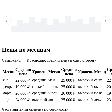
-
-
-
-
-
-
-
-
-
-
-
-
-
-
-
-
-
-
-
-
-
-
-
-
-
-
-
-
-
-
-
-
-
-
Цены по месяцам
Самарканд → Краснодар, средняя цена в одну сторону
Средняя
Средняя
Ср
Месяц
Уровень
Месяц
Уровень
Месяц
цена
цена
янв.
средний
май
высокий
сент.
22 000 ₽
25 000 ₽
22
февр.
низкий
июнь
высокий
окт.
19 000 ₽
25 000 ₽
20
март
средний
июль
высокий
нояб.
20 000 ₽
26 000 ₽
19
апр.
высокий
авг.
высокий
дек.
24 000 ₽
25 000 ₽
23
Часть значений оценена по сезонности.