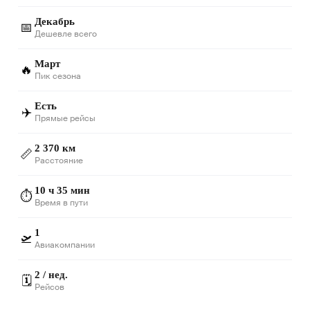
Декабрь
📅
Дешевле всего
Март
🔥
Пик сезона
Есть
✈️
Прямые рейсы
2 370 км
📏
Расстояние
10 ч 35 мин
⏱️
Время в пути
1
🛫
Авиакомпании
2 / нед.
🗓️
Рейсов