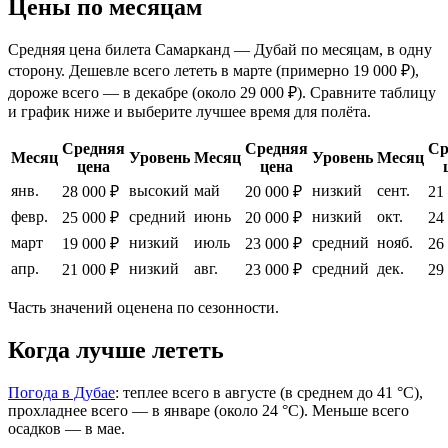
Цены по месяцам
Средняя цена билета Самарканд — Дубай по месяцам, в одну
сторону. Дешевле всего лететь в марте (примерно 19 000 ₽),
дороже всего — в декабре (около 29 000 ₽). Сравните таблицу
и график ниже и выберите лучшее время для полёта.
Средняя
Средняя
Ср
Месяц
Уровень
Месяц
Уровень
Месяц
цена
цена
янв.
высокий
май
низкий
сент.
28 000 ₽
20 000 ₽
21
февр.
средний
июнь
низкий
окт.
25 000 ₽
20 000 ₽
24
март
низкий
июль
средний
нояб.
19 000 ₽
23 000 ₽
26
апр.
низкий
авг.
средний
дек.
21 000 ₽
23 000 ₽
29
Часть значений оценена по сезонности.
Когда лучше лететь
Погода в Дубае
: теплее всего в августе (в среднем до 41 °C),
прохладнее всего — в январе (около 24 °C). Меньше всего
осадков — в мае.