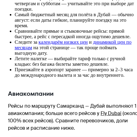
четвергам и субботам — учитывайте это при выборе дат
поездки.
Самый бюджетный месяц для полёта в Дубай — обычно
август: если даты гибкие, планируйте поездку на это
время.
Сравнивайте прямые и стыковочные рейсы: прямой
быстрее, а рейс с пересадкой иногда ощутимо дешевле.
Следите за
календарём низких цен
и
динамикой цен по
месяцам
на этой странице — так проще поймать
выгодную дату.
Летите налегке — выбирайте тариф только с ручной
кладью: без багажа билеты заметно дешевле.
Приезжайте в аэропорт заранее — примерно за 2–3 часа
до международного вылета и за час до внутреннего.
Авиакомпании
Рейсы по маршруту Самарканд — Дубай выполняют 1
авиакомпания
; больше всего рейсов у
Fly Dubai
(окол
100% всех рейсов)
. Сравните перевозчиков, доли
рейсов и расписание ниже.