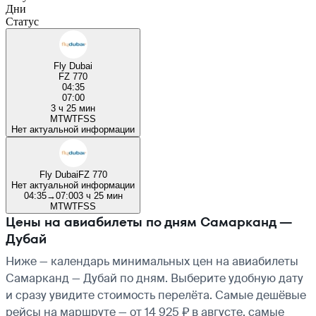
Дни
Статус
Fly Dubai
FZ 770
04:35
07:00
3 ч 25 мин
M
T
W
T
F
S
S
Нет актуальной информации
Fly Dubai
FZ 770
Нет актуальной информации
04:35
→
07:00
3 ч 25 мин
M
T
W
T
F
S
S
Цены на авиабилеты по дням Самарканд —
Дубай
Ниже — календарь минимальных цен на авиабилеты
Самарканд — Дубай по дням. Выберите удобную дату
и сразу увидите стоимость перелёта. Самые дешёвые
рейсы на маршруте — от 14 925 ₽ в августе, самые