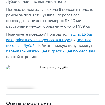
Дубай онлайн по выгодной цене.
Прямые рейсы есть — около 6 рейсов в неделю,
рейсы выполняет Fly Dubai, перелёт без
пересадок занимает примерно 9 ч 10 мин,
расстояние между городами — около 1 939 км.
Планируете поездку? Пригодятся
гид по Дубай
,
как добраться из аэропорта в город
и
прогноз
погоды в Дубай
.
Поймать низкую цену помогут
календарь низких цен
и
график цен по месяцам
на этой странице.
Подробнее
Факты о маршруте