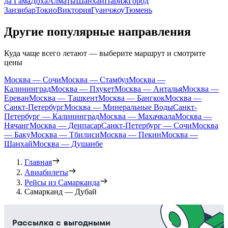
да Гама
Доха
Алматы
Шанхай
Париж
Город
Занзибар
Токио
Виктория
Гуанчжоу
Тюмень
Другие популярные направления
Куда чаще всего летают — выберите маршрут и смотрите
цены
Москва — Сочи
Москва — Стамбул
Москва —
Калининград
Москва — Пхукет
Москва — Анталья
Москва —
Ереван
Москва — Ташкент
Москва — Бангкок
Москва —
Санкт-Петербург
Москва — Минеральные Воды
Санкт-
Петербург — Калининград
Москва — Махачкала
Москва —
Нячанг
Москва — Денпасар
Санкт-Петербург — Сочи
Москва
— Баку
Москва — Тбилиси
Москва — Пекин
Москва —
Шанхай
Москва — Душанбе
Главная
Авиабилеты
Рейсы из Самарканда
Самарканд — Дубай
Рассылка с выгодными