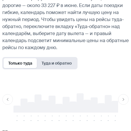
дорогие — около 33 227 ₽ в июне. Если даты поездки
гибкие, календарь поможет найти лучшую цену на
нужный период. Чтобы увидеть цены на рейсы туда-
обратно, переключите вкладку «Туда-обратно» над
календарём, выберите дату вылета — и правый
календарь подсветит минимальные цены на обратные
рейсы по каждому дню.
Только туда
Туда и обратно
-
-
-
-
-
-
-
-
-
-
-
-
-
-
-
-
-
-
-
-
-
-
-
-
-
-
-
-
-
-
-
-
-
-