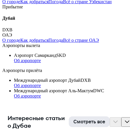
О городе
Как добраться
Погода
Всё о стране Узбекистан
Прибытие
Дубай
DXB
ОАЭ
О городе
Как добраться
Погода
Всё о стране ОАЭ
Аэропорты вылета
Аэропорт Самарканд
SKD
Об аэропорте
Аэропорты прилёта
Международный аэропорт Дубай
DXB
Об аэропорте
Международный аэропорт Аль-Мактум
DWC
Об аэропорте
Интересные статьи
Смотреть все
о Дубае