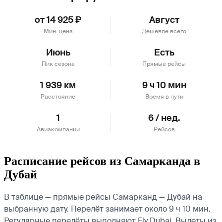
от 14 925 ₽
Август
Мин. цена
Дешевле всего
Июнь
Есть
Пик сезона
Прямые рейсы
1 939 км
9 ч 10 мин
Расстояние
Время в пути
1
6 / нед.
Авиакомпании
Рейсов
Расписание рейсов из Самарканда в
Дубай
В таблице — прямые рейсы Самарканд — Дубай на
выбранную дату. Перелёт занимает около 9 ч 10 мин.
Регулярные перелёты выполняют Fly Dubai.
Вылеты из