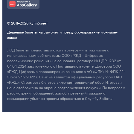
© 2011–2026 Купибилет
Дешевые билеты на самолет и поезд, бронирование и онлайн-
заказ
Ж/Д билеты предоставляются партнёрами, в том числе с
использованием веб-системы ООО «РЖД – Цифровые
пассажирские решения» на основании договора № ЦПР-1282 от
04.04.2024 заключенного с Поставщиком услуг и Договора ООО
«РЖД-Цифровые пассажирские решения» с АО «ФПК» № ФПК-22-
316 от 27.12.2022 г. Сайт не является официальным ресурсом ОАО
«РЖД». Стоимость билетов включает сервисный сбор. Итоговая
цена отображена на экране подтверждения покупки. По вопросам
рассмотрения обращений, жалоб, претензий граждан о
возмещении убытков просим обращаться в Службу Заботы.