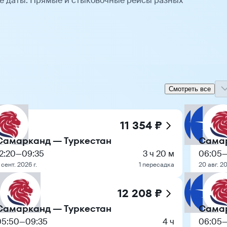
е даты. Прямые и стыковочные рейсы разных
Смотреть все
11 354 ₽
Самарканд — Туркестан
Самар
2:20
—
09:35
3 ч 20 м
06:05
 сент. 2026 г.
1 пересадка
20 авг. 20
12 208 ₽
Самарканд — Туркестан
Самар
05:50
—
09:35
4 ч
06:05