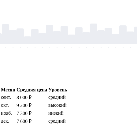
-
-
-
-
-
-
-
-
-
-
-
-
-
-
-
-
-
-
-
-
-
-
-
-
-
-
-
-
-
-
-
-
-
-
-
-
Месяц
Средняя цена
Уровень
сент.
средний
8 000 ₽
окт.
высокий
9 200 ₽
нояб.
низкий
7 300 ₽
дек.
средний
7 600 ₽