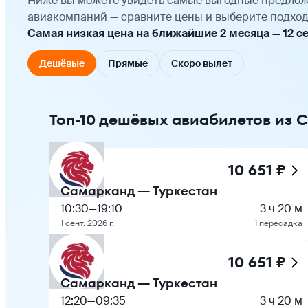
Ниже вы можете увидеть самые выгодные предлож
авиакомпаний — сравните цены и выберите подход
Самая низкая цена на ближайшие 2 месяца — 12 сен
Дешёвые
Прямые
Скоро вылет
Топ-10 дешёвых авиабилетов из 
10 651 ₽
Самарканд — Туркестан
10:30
—
19:10
3 ч 20 м
1 сент. 2026 г.
1 пересадка
10 651 ₽
Самарканд — Туркестан
12:20
—
09:35
3 ч 20 м