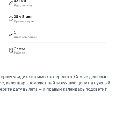
421 км
📏
Расстояние
28 ч 5 мин
⏱️
Время в пути
1
🛫
Авиакомпании
7 / нед.
🗓️
Рейсов
 сразу увидите стоимость перелёта. Самые дешёвые
бкие, календарь поможет найти лучшую цену на нужный
берите дату вылета — и правый календарь подсветит