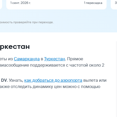
1 сент. 2026 г.
1 пересадка
3
тоимость проверяйте при переходе.
ркестан
леты из
Самарканда
в
Туркестан
. Прямое
авиасообщение поддерживается с частотой около 2
я
DV
. Узнать,
как добраться до аэропорта
вылета или
 также отследить динамику цен можно с помощью