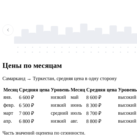
-
-
-
-
-
-
-
-
-
-
-
-
-
-
-
-
-
-
-
-
-
-
-
-
-
-
-
-
-
-
-
-
-
-
Цены по месяцам
Самарканд → Туркестан, средняя цена в одну сторону
Месяц
Средняя цена
Уровень
Месяц
Средняя цена
Уровень
янв.
низкий
май
высокий
6 600 ₽
8 600 ₽
февр.
низкий
июнь
высокий
6 500 ₽
8 300 ₽
март
средний
июль
высокий
7 000 ₽
8 700 ₽
апр.
низкий
авг.
высокий
6 800 ₽
8 800 ₽
Часть значений оценена по сезонности.