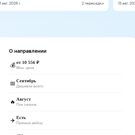
1 авг. 2026 г.
2 пересадки
13 авг. 20
О направлении
от 10 556 ₽
💰
Мин. цена
Сентябрь
📅
Дешевле всего
Август
🔥
Пик сезона
Есть
✈️
Прямые рейсы