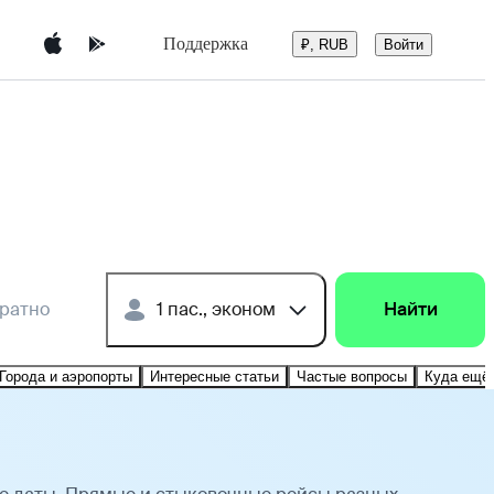
Поддержка
Войти
₽, RUB
братно
1 пас., эконом
Найти
Города и аэропорты
Интересные статьи
Частые вопросы
Куда ещё