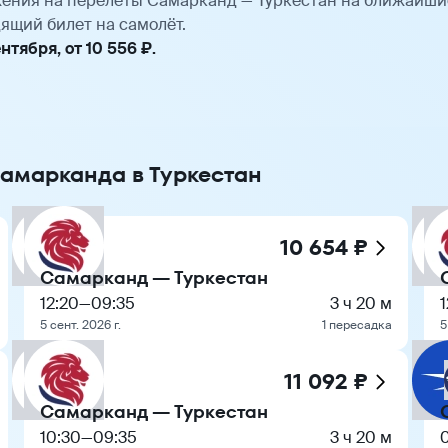
ения на перелёты Самарканд — Туркестан на ближайши
ящий билет на самолёт.
тября, от 10 556 ₽.
Самарканда в Туркестан
10 654 ₽
Самарканд — Туркестан
12:20
—
09:35
3 ч 20 м
1
5 сент. 2026 г.
1 пересадка
5
11 092 ₽
Самарканд — Туркестан
10:30
—
09:35
3 ч 20 м