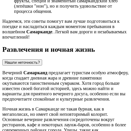
фрукты, специи и знаменитый самаркандский хлеб
(лепёшки "нон"), но и получить удовольствие от
процесса общения.
Надеемся, эти советы помогут вам лучше подготовиться к
поездке и насладиться каждым моментом пребывания в
волшебном
Самарканде
. Легкой вам дороги и незабываемых
впечатлений!
Развлечения и ночная жизнь
Нашли неточность?
Вечерний
Самарканд
предлагает туристам особую атмосферу,
когда спадает дневная жара и древние памятники
окутываются таинственным сумраком. Хотя город больше
известен своей богатой историей, здесь можно найти и
варианты для приятного вечернего досуга, особенно если вы
предпочитаете спокойные и культурные развлечения.
Ночная жизнь в Самарканде не такая бурная, как в
мегаполисах, но имеет свой неповторимый колорит.
Основные вечерние развлечения сосредоточены вокруг
ресторанов, кафе и некоторых лаунж-баров, особенно в более
современных районах города. Улицы, такие как