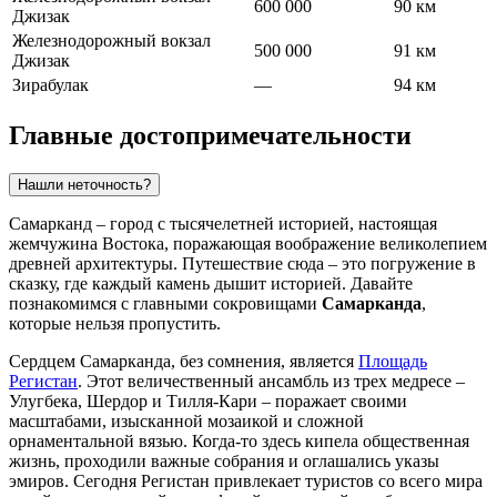
600 000
90 км
Джизак
Железнодорожный вокзал
500 000
91 км
Джизак
Зирабулак
—
94 км
Главные достопримечательности
Нашли неточность?
Самарканд – город с тысячелетней историей, настоящая
жемчужина Востока, поражающая воображение великолепием
древней архитектуры. Путешествие сюда – это погружение в
сказку, где каждый камень дышит историей. Давайте
познакомимся с главными сокровищами
Самарканда
,
которые нельзя пропустить.
Сердцем Самарканда, без сомнения, является
Площадь
Регистан
. Этот величественный ансамбль из трех медресе –
Улугбека, Шердор и Тилля-Кари – поражает своими
масштабами, изысканной мозаикой и сложной
орнаментальной вязью. Когда-то здесь кипела общественная
жизнь, проходили важные собрания и оглашались указы
эмиров. Сегодня Регистан привлекает туристов со всего мира