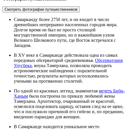
Смотреть фотографии путешественников
Самарканду более 2750 лет, и он входит в число
древнейших непрерывно населенных городов мира.
Долгое время он был не просто столицей
могущественной империи, но и важнейшим узлом
Великого Шелкового пути, где Восток встречался с
Западом.
В XV веке в Самарканде действовала одна из самых
передовых обсерваторий средневековья.
Обсерватория
Улугбека
, внука Тамерлана, позволяла проводить
астрономические наблюдения с поразительной
точностью, результаты которых использовались
учеными на протяжении столетий.
По одной из красивых легенд, знаменитая
мечеть Биби-
Ханым
была построена по приказу любимой жены
Тамерлана. Архитектор, очарованный ее красотой,
осмелился поцеловать царицу, оставив след на ее щеке,
что и послужило причиной его гибели и, по преданию,
введению паранджи для женщин.
В Самарканде находится уникальное место