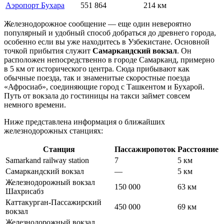
Аэропорт Бухара
551 864
214 км
Железнодорожное сообщение — еще один невероятно
популярный и удобный способ добраться до древнего города,
особенно если вы уже находитесь в Узбекистане. Основной
точкой прибытия служит
Самаркандский вокзал
. Он
расположен непосредственно в городе Самарканд, примерно
в 5 км от исторического центра. Сюда прибывают как
обычные поезда, так и знаменитые скоростные поезда
«Афросиаб», соединяющие город с Ташкентом и Бухарой.
Путь от вокзала до гостиницы на такси займет совсем
немного времени.
Ниже представлена информация о ближайших
железнодорожных станциях:
Станция
Пассажиропоток
Расстояние
Samarkand railway station
7
5 км
Самаркандский вокзал
—
5 км
Железнодорожный вокзал
150 000
63 км
Шахрисабз
Каттакурган-Пассажирский
450 000
69 км
вокзал
Железнодорожный вокзал