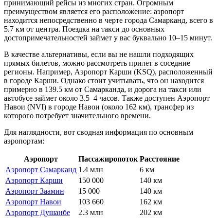
принимающий рейсы из многих стран. Огромным
преимуществом является его расположение: аэропорт
находится непосредственно в черте города Самарканд, всего в
5.7 км от центра. Поездка на такси до основных
достопримечательностей займет у вас буквально 10–15 минут.
В качестве альтернативы, если вы не нашли подходящих
прямых билетов, можно рассмотреть прилет в соседние
регионы. Например,
Аэропорт Карши
(KSQ), расположенный
в городе Карши. Однако стоит учитывать, что он находится
примерно в 139.5 км от Самарканда, и дорога на такси или
автобусе займет около 3.5–4 часов. Также доступен
Аэропорт
Навои
(NVI) в городе Навои (около 162 км), трансфер из
которого потребует значительного времени.
Для наглядности, вот сводная информация по основным
аэропортам:
Аэропорт
Пассажиропоток
Расстояние
Аэропорт Самарканд
1.4 млн
6 км
Аэропорт Карши
150 000
140 км
Аэропорт Заамин
15 000
140 км
Аэропорт Навои
103 660
162 км
Аэропорт Душанбе
2.3 млн
202 км