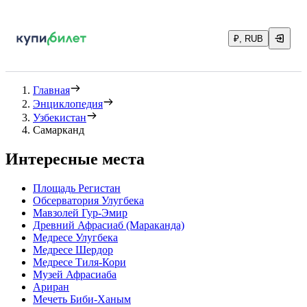
₽, RUB
Главная
Энциклопедия
Узбекистан
Самарканд
Интересные места
Площадь Регистан
Обсерватория Улугбека
Мавзолей Гур-Эмир
Древний Афрасиаб (Мараканда)
Медресе Улугбека
Медресе Шердор
Медресе Тиля-Кори
Музей Афрасиаба
Ариран
Мечеть Биби-Ханым