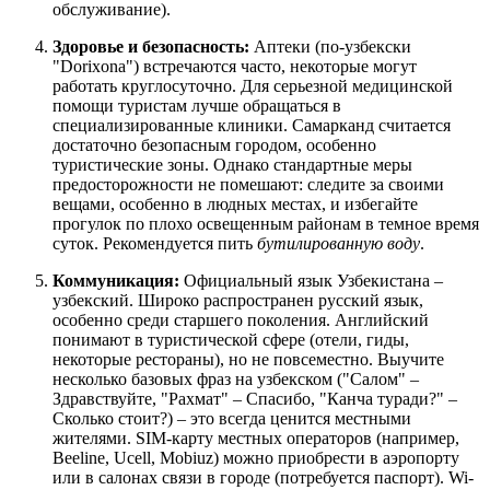
обслуживание).
Здоровье и безопасность:
Аптеки (по-узбекски
"Dorixona") встречаются часто, некоторые могут
работать круглосуточно. Для серьезной медицинской
помощи туристам лучше обращаться в
специализированные клиники. Самарканд считается
достаточно безопасным городом, особенно
туристические зоны. Однако стандартные меры
предосторожности не помешают: следите за своими
вещами, особенно в людных местах, и избегайте
прогулок по плохо освещенным районам в темное время
суток. Рекомендуется пить
бутилированную воду
.
Коммуникация:
Официальный язык
Узбекистана
–
узбекский. Широко распространен русский язык,
особенно среди старшего поколения. Английский
понимают в туристической сфере (отели, гиды,
некоторые рестораны), но не повсеместно. Выучите
несколько базовых фраз на узбекском ("Салом" –
Здравствуйте, "Рахмат" – Спасибо, "Канча туради?" –
Сколько стоит?) – это всегда ценится местными
жителями. SIM-карту местных операторов (например,
Beeline, Ucell, Mobiuz) можно приобрести в аэропорту
или в салонах связи в городе (потребуется паспорт). Wi-