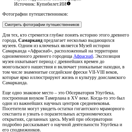
Источник: Купибилет.ИИ
Фотографии путешественников:
Смотреть фотографии путешественников
Для тех, кто стремится глубже понять историю этого древнего
города,
Самарканд
предлагает несколько выдающихся
музеев. Одним из ключевых является
Музей истории
Самарканда «Афрасиаб»
, расположенный на территории
одноименного древнего городища
Афрасиаб
. Экспозиция
музея охватывает период с древнейших времен до
монгольского нашествия и включает уникальные находки, в
том числе знаменитые согдийские фрески VII-VIII веков,
которые ярко иллюстрируют жизнь и культуру доисламского
Самарканда.
Еще одно знаковое место – это
Обсерватория Улугбека
,
построенная внуком Тамерлана в XV веке. Когда-то это был
один из важнейших научных центров средневековья.
Посетители могут увидеть остатки гигантского мраморного
секстанта и узнать о поразительных астрономических
открытиях, сделанных здесь. Музей при обсерватории
подробно рассказывает о научной деятельности Улугбека и
его сподвижников.