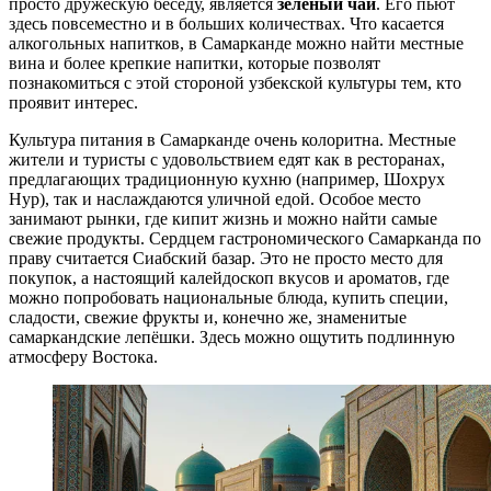
просто дружескую беседу, является
зелёный чай
. Его пьют
здесь повсеместно и в больших количествах. Что касается
алкогольных напитков, в Самарканде можно найти местные
вина и более крепкие напитки, которые позволят
познакомиться с этой стороной узбекской культуры тем, кто
проявит интерес.
Культура питания в Самарканде очень колоритна. Местные
жители и туристы с удовольствием едят как в ресторанах,
предлагающих традиционную кухню (например,
Шохрух
Нур
), так и наслаждаются уличной едой. Особое место
занимают рынки, где кипит жизнь и можно найти самые
свежие продукты. Сердцем гастрономического Самарканда по
праву считается
Сиабский базар
. Это не просто место для
покупок, а настоящий калейдоскоп вкусов и ароматов, где
можно попробовать национальные блюда, купить специи,
сладости, свежие фрукты и, конечно же, знаменитые
самаркандские лепёшки. Здесь можно ощутить подлинную
атмосферу Востока.