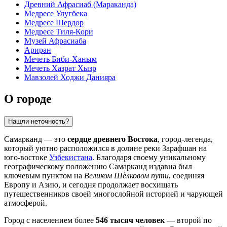
Древний Афрасиаб (Мараканда)
Медресе Улугбека
Медресе Шердор
Медресе Тиля-Кори
Музей Афрасиаба
Ариран
Мечеть Биби-Ханым
Мечеть Хазрат Хызр
Мавзолей Ходжи Данияра
О городе
Нашли неточность?
Самарканд — это
сердце древнего Востока
, город-легенда,
который уютно расположился в долине реки Зарафшан на
юго-востоке
Узбекистана
. Благодаря своему уникальному
географическому положению Самарканд издавна был
ключевым пунктом на
Великом Шёлковом пути
, соединяя
Европу и Азию, и сегодня продолжает восхищать
путешественников своей многослойной историей и чарующей
атмосферой.
Город с населением более
546 тысяч человек
— второй по