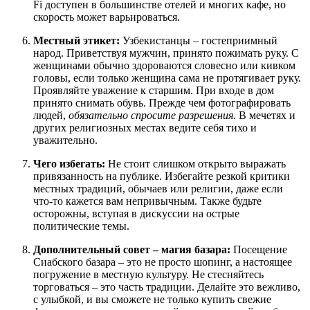
Fi доступен в большинстве отелей и многих кафе, но
скорость может варьироваться.
Местный этикет:
Узбекистанцы – гостеприимный
народ. Приветствуя мужчин, принято пожимать руку. С
женщинами обычно здороваются словесно или кивком
головы, если только женщина сама не протягивает руку.
Проявляйте уважение к старшим. При входе в дом
принято снимать обувь. Прежде чем фотографировать
людей,
обязательно спросите разрешения
. В мечетях и
других религиозных местах ведите себя тихо и
уважительно.
Чего избегать:
Не стоит слишком открыто выражать
привязанность на публике. Избегайте резкой критики
местных традиций, обычаев или религии, даже если
что-то кажется вам непривычным. Также будьте
осторожны, вступая в дискуссии на острые
политические темы.
Дополнительный совет – магия базара:
Посещение
Сиабского базара – это не просто шопинг, а настоящее
погружение в местную культуру. Не стесняйтесь
торговаться – это часть традиции. Делайте это вежливо,
с улыбкой, и вы сможете не только купить свежие