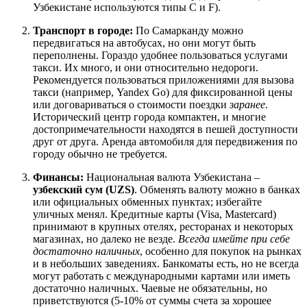
Узбекистане используются типы C и F).
Транспорт в городе:
По Самарканду можно
передвигаться на автобусах, но они могут быть
переполнены. Гораздо удобнее пользоваться услугами
такси. Их много, и они относительно недороги.
Рекомендуется пользоваться приложениями для вызова
такси (например, Yandex Go) для фиксированной цены
или договариваться о стоимости поездки
заранее
.
Исторический центр города компактен, и многие
достопримечательности находятся в пешей доступности
друг от друга. Аренда автомобиля для передвижения по
городу обычно не требуется.
Финансы:
Национальная валюта
Узбекистана
–
узбекский сум (UZS)
. Обменять валюту можно в банках
или официальных обменных пунктах; избегайте
уличных менял. Кредитные карты (Visa, Mastercard)
принимают в крупных отелях, ресторанах и некоторых
магазинах, но далеко не везде.
Всегда имейте при себе
достаточно наличных
, особенно для покупок на рынках
и в небольших заведениях. Банкоматы есть, но не всегда
могут работать с международными картами или иметь
достаточно наличных. Чаевые не обязательны, но
приветствуются (5-10% от суммы счета за хорошее