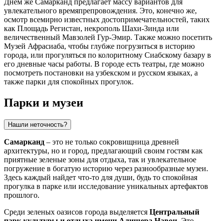
Днем же Самарканд предлагает массу вариантов для
увлекательного времяпрепровождения. Это, конечно же,
осмотр всемирно известных достопримечательностей, таких
как
Площадь Регистан
, некрополь
Шахи-Зинда
или
величественный
Мавзолей Гур-Эмир
. Также можно посетить
Музей Афрасиаба
, чтобы глубже погрузиться в историю
города, или прогуляться по колоритному
Сиабскому базару
в
его дневные часы работы. В городе есть театры, где можно
посмотреть постановки на узбекском и русском языках, а
также парки для спокойных прогулок.
Парки и музеи
Нашли неточность?
Самарканд
– это не только сокровищница древней
архитектуры, но и город, предлагающий своим гостям как
приятные зеленые зоны для отдыха, так и увлекательное
погружение в богатую историю через разнообразные музеи.
Здесь каждый найдет что-то для души, будь то спокойная
прогулка в парке или исследование уникальных артефактов
прошлого.
Среди зеленых оазисов города выделяется
Центральный
парк культуры и отдыха имени Алишера Навои
. Это