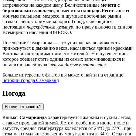
встречаются на каждом шагу. Величественные
мечети с
бирюзовыми куполами
, знаменитая
площадь Регистан
с ее
монументальными медресе, и шумные восточные рынки
создают неповторимый колорит. Город, являющийся
настоящим
перекрёстком культур
, по праву включен в список
Всемирного наследия ЮНЕСКО.
Посещение Самарканда — это уникальная возможность
прикоснуться к дыханию веков, насладиться яркими красками
Востока и гостеприимством его жителей. Это путешествие,
которое обещает стать одним из самых запоминающихся и
оставит в вашей душе
неизгладимые впечатления
.
Больше интересных фактов вы можете найти на странице
истории города Самарканд
Погода
Нашли неточность?
Климат
Самарканда
характеризуется жарким и сухим летом,
а также прохладной зимой. Летом, особенно в июне, июле и
августе, средняя температура колеблется от 24°C до 27°C, при
этом максимальные значения могут достигать 34°C. Осадки в