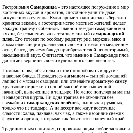
Гастрономия
Самарканда
– это настоящее погружение в мир
восточных вкусов и ароматов, способное удивить даже
искушенного гурмана. Кулинарные традиции здесь бережно
хранятся веками, а гостеприимство местных жителей делает
каждую трапезу особенной. Главной звездой самаркандской
кухни, без сомнения, является знаменитый
самаркандский
плов
. Его готовят по особому рецепту: рис, морковь, мясо и
ароматные специи укладывают слоями и томят на медленном
огне, благодаря чему блюдо приобретает свой неповторимый,
насыщенный вкус. Считается, что именно в Самарканде плов
достигает вершины своего кулинарного совершенства.
Помимо плова, обязательно стоит попробовать и другие
знаковые блюда. Насладитесь
лагманом
– сытной домашней
лапшой с мясом и овощами, или отведайте ароматную
самсу
–
хрустящие пирожки с сочной мясной или тыквенной
начинкой, выпеченные в тандыре. Не менее популярны манты
и наваристая шурпа. Ни одна трапеза не обходится без
свежайших
самаркандских лепёшек
, пышных и румяных,
только что из тандыра. А на десерт вас ждут восточные
сладости: халва, пахлава, чак-чак, а также изобилие свежих
фруктов и орехов, которыми так богат этот солнечный край.
Традиционным напитком, сопровождающим любое застолье и