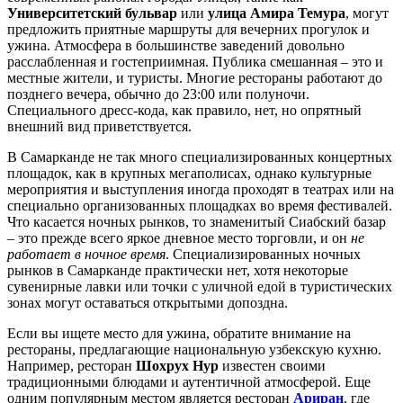
Университетский бульвар
или
улица Амира Темура
, могут
предложить приятные маршруты для вечерних прогулок и
ужина. Атмосфера в большинстве заведений довольно
расслабленная и гостеприимная. Публика смешанная – это и
местные жители, и туристы. Многие рестораны работают до
позднего вечера, обычно до 23:00 или полуночи.
Специального дресс-кода, как правило, нет, но опрятный
внешний вид приветствуется.
В Самарканде не так много специализированных концертных
площадок, как в крупных мегаполисах, однако культурные
мероприятия и выступления иногда проходят в театрах или на
специально организованных площадках во время фестивалей.
Что касается ночных рынков, то знаменитый
Сиабский базар
– это прежде всего яркое дневное место торговли, и он
не
работает в ночное время
. Специализированных ночных
рынков в Самарканде практически нет, хотя некоторые
сувенирные лавки или точки с уличной едой в туристических
зонах могут оставаться открытыми допоздна.
Если вы ищете место для ужина, обратите внимание на
рестораны, предлагающие национальную узбекскую кухню.
Например, ресторан
Шохрух Нур
известен своими
традиционными блюдами и аутентичной атмосферой. Еще
одним популярным местом является ресторан
Ариран
, где