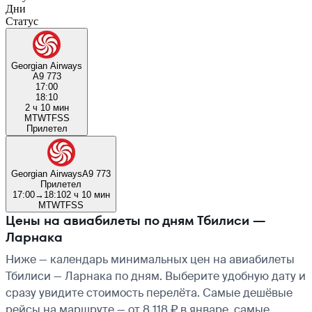
Дни
Статус
Georgian Airways
A9 773
17:00
18:10
2 ч 10 мин
M
T
W
T
F
S
S
Прилетел
Georgian Airways
A9 773
Прилетел
17:00
→
18:10
2 ч 10 мин
M
T
W
T
F
S
S
Цены на авиабилеты по дням Тбилиси —
Ларнака
Ниже — календарь минимальных цен на авиабилеты
Тбилиси — Ларнака по дням. Выберите удобную дату и
сразу увидите стоимость перелёта. Самые дешёвые
рейсы на маршруте — от 8 118 ₽ в январе, самые