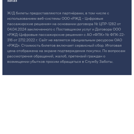
заказ
Ж/Д билеты предоставляются партнёрами, в том числе с
использованием веб-системы ООО «РЖД – Цифровые
пассажирские решения» на основании договора № ЦПР-1282 от
04.04.2024 заключенного с Поставщиком услуг и Договора ООО
«РЖД-Цифровые пассажирские решения» с АО «ФПК» № ФПК-22-
316 от 27.12.2022 г. Сайт не является официальным ресурсом ОАО
«РЖД». Стоимость билетов включает сервисный сбор. Итоговая
цена отображена на экране подтверждения покупки. По вопросам
рассмотрения обращений, жалоб, претензий граждан о
возмещении убытков просим обращаться в Службу Заботы.