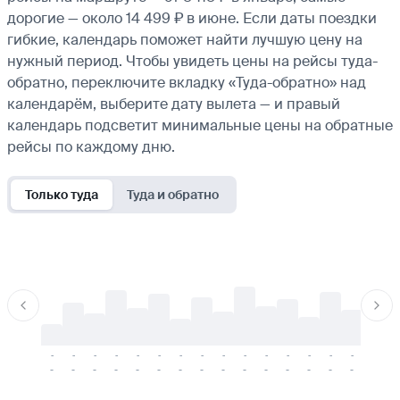
дорогие — около 14 499 ₽ в июне. Если даты поездки
гибкие, календарь поможет найти лучшую цену на
нужный период. Чтобы увидеть цены на рейсы туда-
обратно, переключите вкладку «Туда-обратно» над
календарём, выберите дату вылета — и правый
календарь подсветит минимальные цены на обратные
рейсы по каждому дню.
Только туда
Туда и обратно
-
-
-
-
-
-
-
-
-
-
-
-
-
-
-
-
-
-
-
-
-
-
-
-
-
-
-
-
-
-
-
-
-
-