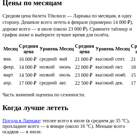
Цены по месяцам
Средняя цена билета Тбилиси — Ларнака по месяцам, в одну
сторону. Дешевле всего лететь в феврале (примерно 14 000 ₽),
дороже всего — в июле (около 23 000 ₽). Сравните таблицу и
график ниже и выберите лучшее время для полёта.
Средняя
Средняя
Ср
Месяц
Уровень
Месяц
Уровень
Месяц
цена
цена
янв.
средний
май
высокий
сент.
16 000 ₽
21 000 ₽
21
февр.
низкий
июнь
высокий
окт.
14 000 ₽
22 000 ₽
18
март
низкий
июль
высокий
нояб.
14 500 ₽
23 000 ₽
15
апр.
средний
авг.
высокий
дек.
17 000 ₽
22 500 ₽
17
Часть значений оценена по сезонности.
Когда лучше лететь
Погода в Ларнаке
: теплее всего в июле (в среднем до 35 °C),
прохладнее всего — в январе (около 16 °C). Меньше всего
осадков — в июле.