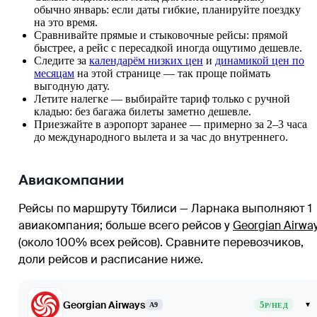
обычно январь: если даты гибкие, планируйте поездку
на это время.
Сравнивайте прямые и стыковочные рейсы: прямой
быстрее, а рейс с пересадкой иногда ощутимо дешевле.
Следите за
календарём низких цен
и
динамикой цен по
месяцам
на этой странице — так проще поймать
выгодную дату.
Летите налегке — выбирайте тариф только с ручной
кладью: без багажа билеты заметно дешевле.
Приезжайте в аэропорт заранее — примерно за 2–3 часа
до международного вылета и за час до внутреннего.
Авиакомпании
Рейсы по маршруту Тбилиси — Ларнака выполняют 1
авиакомпания
; больше всего рейсов у
Georgian Airwa
(около 100% всех рейсов)
. Сравните перевозчиков,
доли рейсов и расписание ниже.
Georgian Airways
5
▾
A9
Р/НЕД