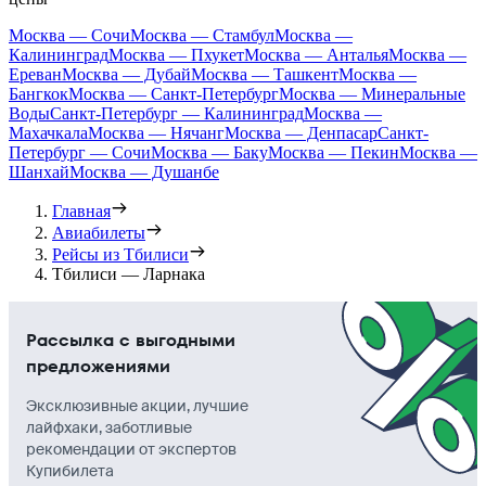
Москва — Сочи
Москва — Стамбул
Москва —
Калининград
Москва — Пхукет
Москва — Анталья
Москва —
Ереван
Москва — Дубай
Москва — Ташкент
Москва —
Бангкок
Москва — Санкт-Петербург
Москва — Минеральные
Воды
Санкт-Петербург — Калининград
Москва —
Махачкала
Москва — Нячанг
Москва — Денпасар
Санкт-
Петербург — Сочи
Москва — Баку
Москва — Пекин
Москва —
Шанхай
Москва — Душанбе
Главная
Авиабилеты
Рейсы из Тбилиси
Тбилиси — Ларнака
Рассылка с выгодными
предложениями
Эксклюзивные акции, лучшие
лайфхаки, заботливые
рекомендации от экспертов
Купибилета