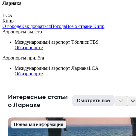
Ларнака
LCA
Кипр
О городе
Как добраться
Погода
Всё о стране Кипр
Аэропорты вылета
Международный аэропорт Тбилиси
TBS
Об аэропорте
Аэропорты прилёта
Международный аэропорт Ларнака
LCA
Об аэропорте
Интересные статьи
Смотреть все
о Ларнаке
Полезная информация