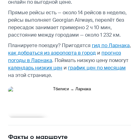
онлайн по выгодной цене.
Прямые рейсы есть — около 14 рейсов в неделю,
рейсы выполняет Georgian Airways, перелёт без
пересадок занимает примерно 2 ч 10 мин,
расстояние между городами — около 1 232 км.
Планируете поездку? Пригодятся
гид по Ларнака
,
как добраться из аэропорта в город
и
прогноз
погоды в Ларнака
.
Поймать низкую цену помогут
календарь низких цен
и
график цен по месяцам
на этой странице.
Подробнее
Факты о маршруте