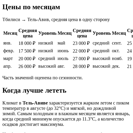
Цены по месяцам
Тбилиси → Тель-Авив, средняя цена в одну сторону
Средняя
Средняя
Ср
Месяц
Уровень
Месяц
Уровень
Месяц
цена
цена
янв.
низкий
май
средний
сент.
18 000 ₽
23 000 ₽
25
февр.
низкий
июнь
средний
окт.
17 500 ₽
22 000 ₽
24
март
средний
июль
высокий
нояб.
20 000 ₽
27 000 ₽
19
апр.
высокий
авг.
высокий
дек.
26 000 ₽
28 000 ₽
21
Часть значений оценена по сезонности.
Когда лучше лететь
Климат в
Тель-Авиве
характеризуется жарким летом с пиком
температур в августе (до 32°C) и мягкой, но дождливой
зимой. Самым холодным и влажным месяцем является январь,
когда средний минимум опускается до 11.3°C, а количество
осадков достигает максимума.