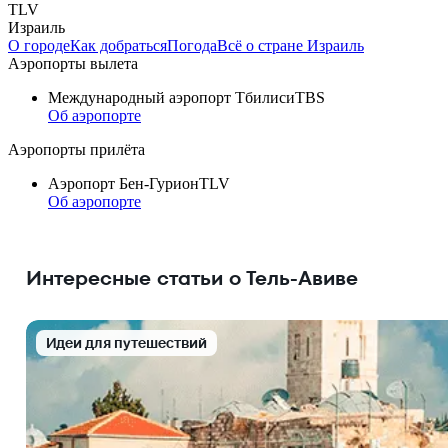
TLV
Израиль
О городе
Как добраться
Погода
Всё о стране Израиль
Аэропорты вылета
Международный аэропорт Тбилиси
TBS
Об аэропорте
Аэропорты прилёта
Аэропорт Бен-Гурион
TLV
Об аэропорте
Интересные статьи о Тель-Авиве
Идеи для путешествий