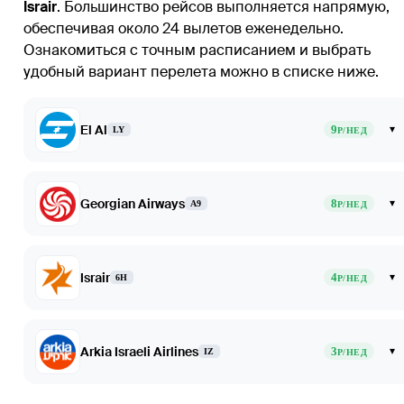
Israir
. Большинство рейсов выполняется напрямую,
обеспечивая около 24 вылетов еженедельно.
Ознакомиться с точным расписанием и выбрать
удобный вариант перелета можно в списке ниже.
El Al
9
▾
LY
Р/НЕД
Georgian Airways
8
▾
A9
Р/НЕД
Israir
4
▾
6H
Р/НЕД
Arkia Israeli Airlines
3
▾
IZ
Р/НЕД