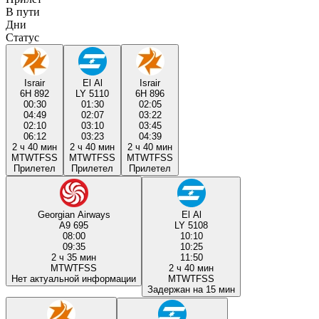
В пути
Дни
Статус
Israir
El Al
Israir
6H 892
LY 5110
6H 896
00:30
01:30
02:05
04:49
02:07
03:22
02:10
03:10
03:45
06:12
03:23
04:39
2 ч 40 мин
2 ч 40 мин
2 ч 40 мин
M
T
W
T
F
S
S
M
T
W
T
F
S
S
M
T
W
T
F
S
S
Прилетел
Прилетел
Прилетел
Georgian Airways
El Al
A9 695
LY 5108
08:00
10:10
09:35
10:25
2 ч 35 мин
11:50
M
T
W
T
F
S
S
2 ч 40 мин
Нет актуальной информации
M
T
W
T
F
S
S
Задержан на 15 мин