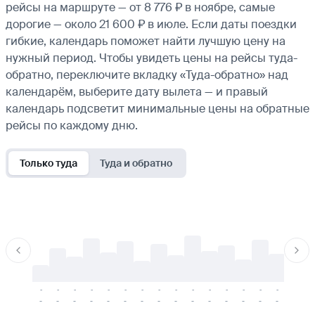
рейсы на маршруте — от 8 776 ₽ в ноябре, самые
дорогие — около 21 600 ₽ в июле. Если даты поездки
гибкие, календарь поможет найти лучшую цену на
нужный период. Чтобы увидеть цены на рейсы туда-
обратно, переключите вкладку «Туда-обратно» над
календарём, выберите дату вылета — и правый
календарь подсветит минимальные цены на обратные
рейсы по каждому дню.
Только туда
Туда и обратно
-
-
-
-
-
-
-
-
-
-
-
-
-
-
-
-
-
-
-
-
-
-
-
-
-
-
-
-
-
-
-
-
-
-