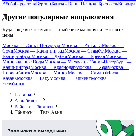
Абеба
Барселона
Берлин
Бангкок
Варна
Неаполь
Брюссель
Керкира
Другие популярные направления
Куда чаще всего летают — выберите маршрут и смотрите
цены
Москва — Санкт-Петербург
Москва — Анталья
Москва —
Сочи
Москва — Калининград
Москва — Стамбул
Москва —
Екатеринбург
Москва — Дубай
Москва — Ереван
Москва —
Минеральные Воды
Москва — Махачкала
Санкт-Петербург —
Калининград
Москва — Краснодар
Москва — Уфа
Москва —
Новосибирск
Москва — Минск
Москва — Самара
Москва —
Казань
Москва — Баку
Москва — Ташкент
Москва —
Челябинск
Главная
Авиабилеты
Рейсы из Тбилиси
Тбилиси — Тель-Авив
Рассылка с выгодными