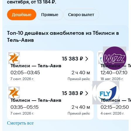
сентября, от 13 184 ₽.
Дешёвые
Прямые
Скоро вылет
Топ-10 дешёвых авиабилетов из Тбилиси в
Тель-Авив
15 383 ₽
Тбилиси — Тель-Авив
Тбилиси — Т
02:05
—
03:45
2 ч 40 м
12:40
—
07:10
7 сент. 2026 г.
Прямой рейс
18 авг. 2026 г.
15 383 ₽
Тбилиси — Тель-Авив
Тбилиси — Т
03:35
—
05:15
2 ч 40 м
02:15
—
20:50
7 сент. 2026 г.
Прямой рейс
4 сент. 2026 г.
Смотреть все