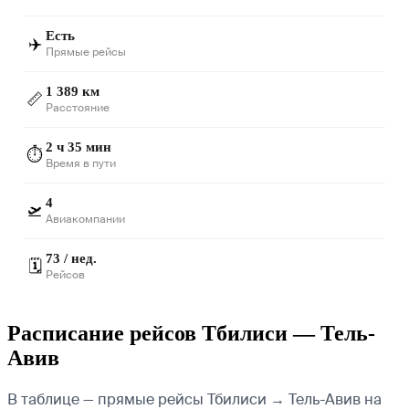
Есть
✈️
Прямые рейсы
1 389 км
📏
Расстояние
2 ч 35 мин
⏱️
Время в пути
4
🛫
Авиакомпании
73 / нед.
🗓️
Рейсов
Расписание рейсов Тбилиси — Тель-
Авив
В таблице — прямые рейсы Тбилиси → Тель-Авив на