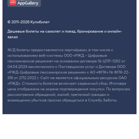
© 2011–2026 Купибилет
Дешевые билеты на самолет и поезд, бронирование и онлайн-
заказ
Ж/Д билеты предоставляются партнёрами, в том числе с
использованием веб-системы ООО «РЖД – Цифровые
пассажирские решения» на основании договора № ЦПР-1282 от
04.04.2024 заключенного с Поставщиком услуг и Договора ООО
«РЖД-Цифровые пассажирские решения» с АО «ФПК» № ФПК-22-
316 от 27.12.2022 г. Сайт не является официальным ресурсом ОАО
«РЖД». Стоимость билетов включает сервисный сбор. Итоговая
цена отображена на экране подтверждения покупки. По вопросам
рассмотрения обращений, жалоб, претензий граждан о
возмещении убытков просим обращаться в Службу Заботы.