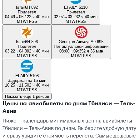
Israir
6H 892
El Al
LY 5110
Прилетел
Прилетел
04:49
→
06:12
2 ч 40 мин
02:07
→
03:23
2 ч 40 мин
M
T
W
T
F
S
S
M
T
W
T
F
S
S
Israir
6H 896
Georgian Airways
A9 695
Прилетел
Нет актуальной информации
03:22
→
04:39
2 ч 40 мин
08:00
→
09:35
2 ч 35 мин
M
T
W
T
F
S
S
M
T
W
T
F
S
S
El Al
LY 5108
Задержан на 15 мин
10:25
→
11:50
2 ч 40 мин
M
T
W
T
F
S
S
Показать ещё 1 рейсов
Цены на авиабилеты по дням Тбилиси — Тель-
Авив
Ниже — календарь минимальных цен на авиабилеты
Тбилиси — Тель-Авив по дням. Выберите удобную дату
и сразу увидите стоимость перелёта. Самые дешёвые