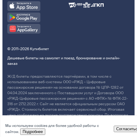
© 2011–2026 Купибилет
Дешевые билеты на самолет и поезд, бронирование и онлайн-
заказ
Ж/Д билеты предоставляются партнёрами, в том числе с
использованием веб-системы ООО «РЖД – Цифровые
пассажирские решения» на основании договора № ЦПР-1282 от
04.04.2024 заключенного с Поставщиком услуг и Договора ООО
«РЖД-Цифровые пассажирские решения» с АО «ФПК» № ФПК-22-
316 от 27.12.2022 г. Сайт не является официальным ресурсом ОАО
«РЖД». Стоимость билетов включает сервисный сбор. Итоговая
цена отображена на экране подтверждения покупки. По вопросам
рассмотрения обращений, жалоб, претензий граждан о
Мы используем cookies для более удобной работы с
возмещении убытков просим обращаться в Службу Заботы.
Согласить
сайтом.
Подробнее