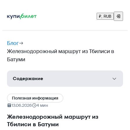
₽, RUB
Блог
Железнодорожный маршрут из Тбилиси в
Батуми
Содержание
Краткая сводка
Полезная информация
Двухэтажный швейцарский экспресс
13.06.2026
4 мин
Классы обслуживания
Железнодорожный маршрут из
Тбилиси в Батуми
Второй класс