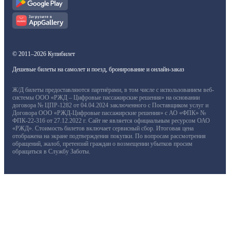
© 2011–2026 Купибилет
Дешевые билеты на самолет и поезд, бронирование и онлайн-заказ
Ж/Д билеты предоставляются партнёрами, в том числе с использованием веб-
системы ООО «РЖД – Цифровые пассажирские решения» на основании
договора № ЦПР-1282 от 04.04.2024 заключенного с Поставщиком услуг и
Договора ООО «РЖД-Цифровые пассажирские решения» с АО «ФПК» №
ФПК-22-316 от 27.12.2022 г. Сайт не является официальным ресурсом ОАО
«РЖД». Стоимость билетов включает сервисный сбор. Итоговая цена
отображена на экране подтверждения покупки. По вопросам рассмотрения
обращений, жалоб, претензий граждан о возмещении убытков просим
обращаться в Службу Заботы.