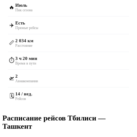
Июль
🔥
Пик сезона
Есть
✈️
Прямые рейсы
2 034 км
📏
Расстояние
3 ч 20 мин
⏱️
Время в пути
2
🛫
Авиакомпании
14 / нед.
🗓️
Рейсов
Расписание рейсов Тбилиси —
Ташкент