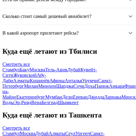
Сколько стоит самый дешевый авиабилет?
В какой аэропорт прилетают рейсы?
Куда ещё летают из Тбилиси
Смотреть все
Стамбул
Баку
Москва
Тель-Авив
Дубай
Кувейт-
Сити
Жуковский
Абу-
Даби
Алматы
Кишинёв
Афины
Анталья
Урумчи
Санкт-
Петербург
Милан
Мюнхен
Шарджа
Сочи
Доха
Париж
Анкара
Фран
на-
Майне
Екатеринбург
Мумбаи
Дели
Ереван
Джидда
Ларнака
Минск
Воды
Эр-Рияд
Вена
Белград
Шымкент
Куда ещё летают из Ташкента
Смотреть все
Стамбул
Москва
Дубай
Алматы
Сеул
Ургенч
Санкт-