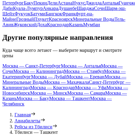
Петербург
Баку
Пекин
Дели
Астана
Нукус
Джидда
Анталья
Гуанчж
Даби
Куала-Лумпур
Анкара
Душанбе
Шарджа
Сочи
Шарм-эш-
Шейх
Фукуок
Батуми
Бангкок
Франкфурт-на-
Майне
Грозный
Пхукет
Красноярск
Минеральные Воды
Тель-
Авив
Жуковский
Доха
Краснодар
Казань
Мумбаи
Другие популярные направления
Куда чаще всего летают — выберите маршрут и смотрите
цены
Москва — Санкт-Петербург
Москва — Анталья
Москва —
Сочи
Москва — Калининград
Москва — Стамбул
Москва —
Екатеринбург
Москва — Дубай
Москва — Ереван
Москва —
Минеральные Воды
Москва — Махачкала
Санкт-Петербург —
Калининград
Москва — Краснодар
Москва — Уфа
Москва —
Новосибирск
Москва — Минск
Москва — Самара
Москва —
Казань
Москва — Баку
Москва — Ташкент
Москва —
Челябинск
Главная
Авиабилеты
Рейсы из Тбилиси
Тбилиси — Ташкент