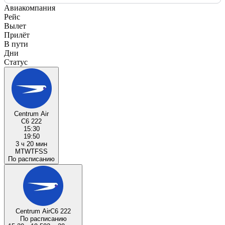
Авиакомпания
Рейс
Вылет
Прилёт
В пути
Дни
Статус
Centrum Air
C6 222
15:30
19:50
3 ч 20 мин
M
T
W
T
F
S
S
По расписанию
Centrum Air
C6 222
По расписанию