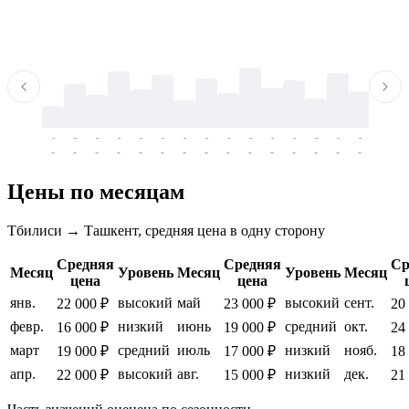
-
-
-
-
-
-
-
-
-
-
-
-
-
-
-
-
-
-
-
-
-
-
-
-
-
-
-
-
-
-
-
-
-
-
Цены по месяцам
Тбилиси → Ташкент, средняя цена в одну сторону
Средняя
Средняя
Ср
Месяц
Уровень
Месяц
Уровень
Месяц
цена
цена
янв.
высокий
май
высокий
сент.
22 000 ₽
23 000 ₽
20
февр.
низкий
июнь
средний
окт.
16 000 ₽
19 000 ₽
24
март
средний
июль
низкий
нояб.
19 000 ₽
17 000 ₽
18
апр.
высокий
авг.
низкий
дек.
22 000 ₽
15 000 ₽
21