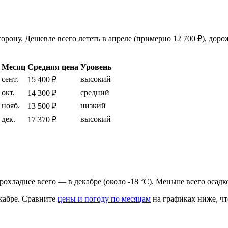
рону. Дешевле всего лететь в апреле (примерно 12 700 ₽), дорож
Месяц
Средняя цена
Уровень
сент.
высокий
15 400 ₽
окт.
средний
14 300 ₽
нояб.
низкий
13 500 ₽
дек.
высокий
17 370 ₽
 прохладнее всего — в декабре (около -18 °C). Меньше всего осад
кабре.
Сравните
цены и погоду по месяцам
на графиках ниже, чт