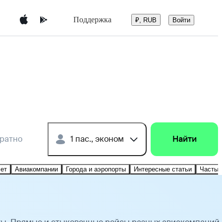
Поддержка
Войти
₽, RUB
братно
1 пас., эконом
Найти
лет
Авиакомпании
Города и аэропорты
Интересные статьи
Частые