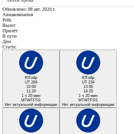
Любое время
Обновлено: 08 авг. 2026 г.
Авиакомпания
Рейс
Вылет
Прилёт
В пути
Дни
Статус
ЮТэйр
ЮТэйр
UT 284
UT 234
10:00
13:05
11:20
14:25
1 ч 20 мин
1 ч 20 мин
M
T
W
T
F
S
S
M
T
W
T
F
S
S
Нет актуальной информации
Нет актуальной информации