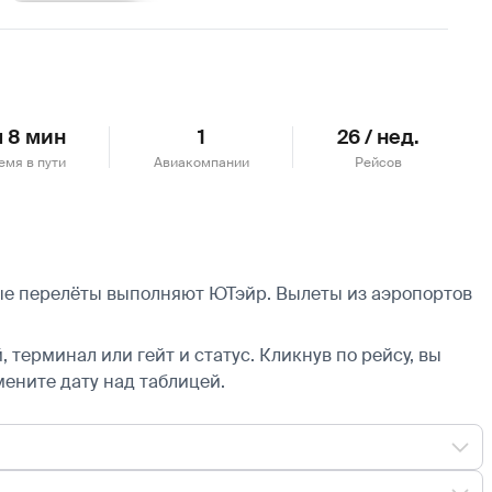
Подробнее
ч 8 мин
1
26 / нед.
емя в пути
Авиакомпании
Рейсов
ные перелёты выполняют ЮТэйр.
Вылеты из аэропортов
 терминал или гейт и статус. Кликнув по рейсу, вы
мените дату над таблицей.