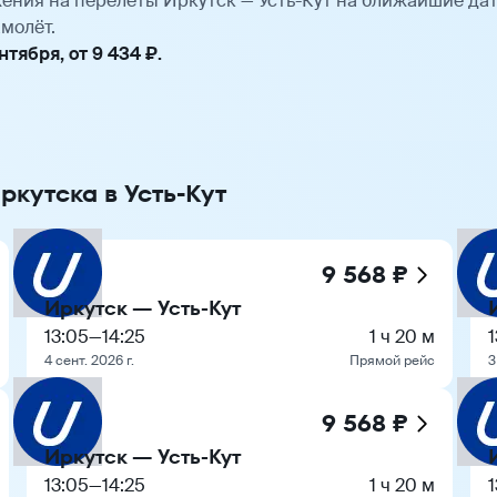
ения на перелёты Иркутск — Усть-Кут на ближайшие да
молёт.
тября, от 9 434 ₽.
ркутска в Усть-Кут
9 568 ₽
Иркутск — Усть-Кут
13:05
—
14:25
1 ч 20 м
1
4 сент. 2026 г.
Прямой рейс
3
9 568 ₽
Иркутск — Усть-Кут
13:05
—
14:25
1 ч 20 м
1