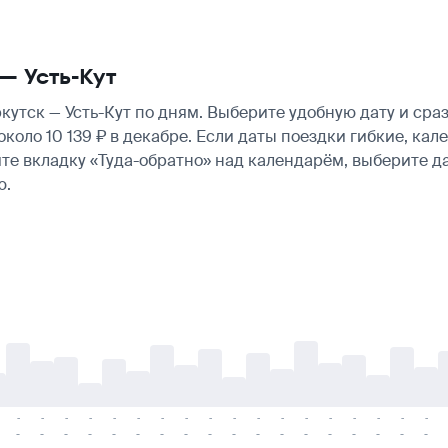
— Усть-Кут
утск — Усть-Кут по дням. Выберите удобную дату и сра
 около 10 139 ₽ в декабре. Если даты поездки гибкие, к
те вкладку «Туда-обратно» над календарём, выберите д
ю.
-
-
-
-
-
-
-
-
-
-
-
-
-
-
-
-
-
-
-
-
-
-
-
-
-
-
-
-
-
-
-
-
-
-
-
-