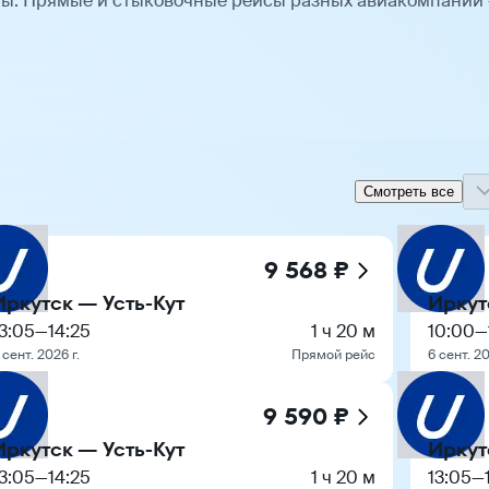
ты. Прямые и стыковочные рейсы разных авиакомпаний
Смотреть все
9 568 ₽
Иркутск — Усть-Кут
Иркут
3:05
—
14:25
1 ч 20 м
10:00
—
 сент. 2026 г.
Прямой рейс
6 сент. 20
9 590 ₽
Иркутск — Усть-Кут
Иркут
3:05
—
14:25
1 ч 20 м
13:05
—