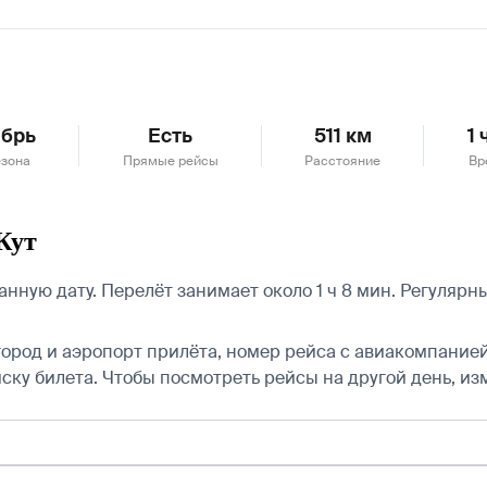
брь
Есть
511 км
1 
езона
Прямые рейсы
Расстояние
Вр
Кут
анную дату. Перелёт занимает около 1 ч 8 мин. Регуляр
город и аэропорт прилёта, номер рейса с авиакомпанией,
ску билета.
Чтобы посмотреть рейсы на другой день, из