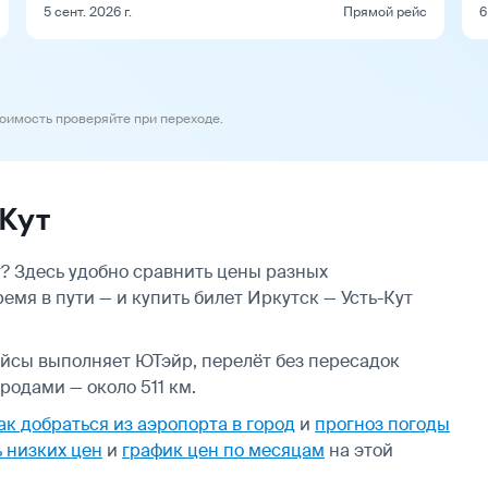
5 сент. 2026 г.
Прямой рейс
6
тоимость проверяйте при переходе.
Кут
? Здесь удобно сравнить цены разных
емя в пути — и купить билет Иркутск — Усть-Кут
ейсы выполняет ЮТэйр, перелёт без пересадок
родами — около 511 км.
ак добраться из аэропорта в город
и
прогноз погоды
 низких цен
и
график цен по месяцам
на этой