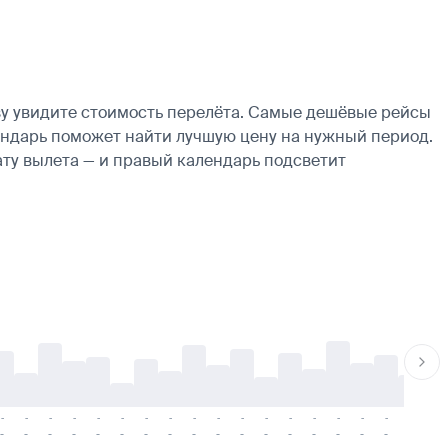
зу увидите стоимость перелёта. Самые дешёвые рейсы
алендарь поможет найти лучшую цену на нужный период.
ату вылета — и правый календарь подсветит
-
-
-
-
-
-
-
-
-
-
-
-
-
-
-
-
-
-
-
-
-
-
-
-
-
-
-
-
-
-
-
-
-
-
-
-
-
-