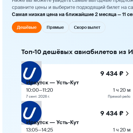
Ниже вы можете увидеть самые выгодные предлож
сравните цены и выберите подходящий билет на са
Самая низкая цена на ближайшие 2 месяца — 11 сен
Дешёвые
Прямые
Скоро вылет
Топ-10 дешёвых авиабилетов из И
9 434 ₽
Иркутск — Усть-Кут
10:00
—
11:20
1 ч 20 м
7 сент. 2026 г.
Прямой рейс
9 434 ₽
Иркутск — Усть-Кут
13:05
—
14:25
1 ч 20 м