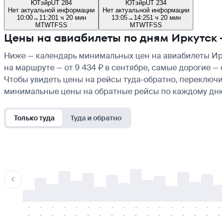
ЮТэйр
UT 284
ЮТэйр
UT 234
Нет актуальной информации
Нет актуальной информации
10:00
→
11:20
1 ч 20 мин
13:05
→
14:25
1 ч 20 мин
M
T
W
T
F
S
S
M
T
W
T
F
S
S
Цены на авиабилеты по дням Иркутск 
Ниже — календарь минимальных цен на авиабилеты Ирк
на маршруте — от 9 434 ₽ в сентябре, самые дорогие —
Чтобы увидеть цены на рейсы туда-обратно, переключи
минимальные цены на обратные рейсы по каждому дн
Только туда
Туда и обратно
-
-
-
-
-
-
-
-
-
-
-
-
-
-
-
-
-
-
-
-
-
-
-
-
-
-
-
-
-
-
-
-
-
-