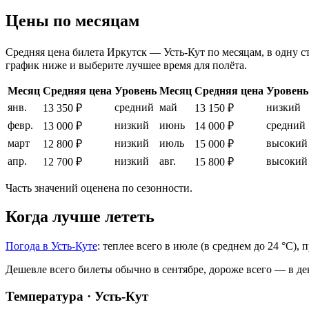
Цены по месяцам
Средняя цена билета Иркутск — Усть-Кут по месяцам, в одну сто
график ниже и выберите лучшее время для полёта.
Месяц
Средняя цена
Уровень
Месяц
Средняя цена
Уровень
янв.
средний
май
низкий
13 350 ₽
13 150 ₽
февр.
низкий
июнь
средний
13 000 ₽
14 000 ₽
март
низкий
июль
высокий
12 800 ₽
15 000 ₽
апр.
низкий
авг.
высокий
12 700 ₽
15 800 ₽
Часть значений оценена по сезонности.
Когда лучше лететь
Погода в Усть-Куте
: теплее всего в июле (в среднем до 24 °C),
Дешевле всего билеты обычно в сентябре, дороже всего — в де
Температура · Усть-Кут