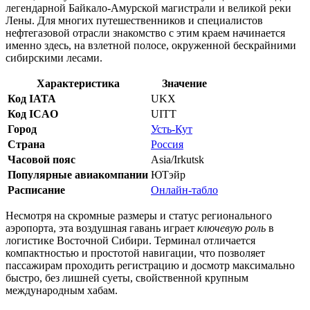
легендарной Байкало-Амурской магистрали и великой реки
Лены. Для многих путешественников и специалистов
нефтегазовой отрасли знакомство с этим краем начинается
именно здесь, на взлетной полосе, окруженной бескрайними
сибирскими лесами.
Характеристика
Значение
Код IATA
UKX
Код ICAO
UITT
Город
Усть-Кут
Страна
Россия
Часовой пояс
Asia/Irkutsk
Популярные авиакомпании
ЮТэйр
Расписание
Онлайн-табло
Несмотря на скромные размеры и статус регионального
аэропорта, эта воздушная гавань играет
ключевую роль
в
логистике Восточной Сибири. Терминал отличается
компактностью и простотой навигации, что позволяет
пассажирам проходить регистрацию и досмотр максимально
быстро, без лишней суеты, свойственной крупным
международным хабам.