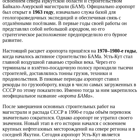
освоением севера Иркутской области и строительством
Байкало-Амурской магистрали (БАМ). Официально аэропорт
был открыт в
1963 году
, изначально служа базой для
геологоразведочных экспедиций и обеспечивая связь с
отдалёнными посёлками. В первые годы своей работы он
представлял собой небольшой аэродром, но его
стратегическое расположение предопределило его бурное
развитие.
Настоящий расцвет аэропорта пришёлся на
1970–1980-е годы
,
когда началось активное строительство БАМа. Усть-Кут стал
главной воздушной гаванью стройки века. Через его
терминалы и взлётно-посадочную полосу проходили тысячи
строителей, доставлялись тонны грузов, техники и
продовольствия. В пиковые периоды аэропорт ставил
рекорды по грузообороту, входя в число самых загруженных в
СССР по этому показателю. Именно тогда за ним закрепилось
неофициальное название
«ворота БАМа»
.
После завершения основных строительных работ на
магистрали и распада СССР в 1990-е годы объём перевозок
значительно сократился. Однако аэропорт не утратил своего
значения. Новый этап в его истории начался с освоением
крупных нефтегазовых месторождений на севере региона и в
соседней Якутии. Сегодня аэропорт Усть-Кут является