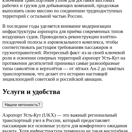
ключевым транспортным узлом для доставки вахтовых
рабочих и грузов для добывающих компаний, продолжая
выполнять свою миссию по соединению труднодоступных
территорий с остальной частью
России
.
В последние годы уделяется внимание модернизации
инфраструктуры аэропорта для приёма современных типов
воздушных судов. Проводились реконструкции взлётно-
посадочной полосы и аэровокзального комплекса, чтобы
соответствовать растущим требованиям пассажиров и
грузоотправителей. Интересный факт: из-за своей ключевой
роли в освоении северных территорий аэропорт Усть-Кут на
протяжении десятилетий принимал самые разнообразные
типы самолётов и вертолётов — от лёгких Ан-2 до тяжёлых
транспортников, что делает его историю настоящей
энциклопедией советской и российской авиации.
Услуги и удобства
Нашли неточность?
Аэропорт Усть-Кут (UKX) — это важный региональный
транспортный узел в
России
, который предоставляет
пассажирам все основные услуги для комфортного ожидания
вылета. Хотя инфраструктура терминала не такая масштабная,