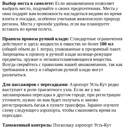
Выбор места в самолете:
Если авиакомпания позволяет
выбрать место, подумайте о своих предпочтениях. Места
у
окна
подарят вам возможность насладиться видами во время
взлета и посадки, особенно учитывая живописную природу
региона. Места
у прохода
удобны, если вы планируете
вставать во время полета.
Правила провоза ручной клади:
Стандартные ограничения
действуют и здесь: жидкости в емкостях не более
100 мл
(общий объем до 1 литра), упакованные в прозрачный пакет.
Запрещены к провозу в ручной клади колюще-режущие
предметы, оружие и легковоспламеняющиеся вещества.
Всегда сверяйтесь с правилами вашей авиакомпании, так как
требования к весу и габаритам ручной клади могут
различаться.
Для пассажиров с пересадками:
Аэропорт Усть-Кут редко
выступает в роли транзитного узла. Если же у вас
запланирована пересадка в другом городе, при регистрации
уточните, нужно ли вам будет получать и заново
регистрировать багаж в пункте трансфера. Заранее изучите
схему следующего аэропорта, чтобы сэкономить время на
пересадке.
Таможенный контроль:
Поскольку аэропорт Усть-Кут