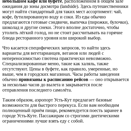
небольшом кафе или буфете
, расположенном в общем зале
ожидания до зоны досмотра (landside). Здесь путешественники
могут найти стандартный для таких мест ассортимент: чай,
кофе, бутилированную воду и соки. Из еды обычно
предлагаются готовые сэндвичи, выпечка (пирожки, булочки),
шоколад и другие снеки. Этого вполне достаточно, чтобы
утолить лёгкий голод, но не стоит рассчитывать на горячие
блюда ресторанного уровня или широкий выбор.
Что касается специфических запросов, то найти здесь
варианты для вегетарианцев, веганов или людей с
непереносимостью глютена практически невозможно.
Специализированные меню, такие как халяль, также
отсутствуют. Цены в буфете, как правило, умеренные, но
выше, чем в городских магазинах. Часы работы заведения
обычно
привязаны к расписанию рейсов
— оно открывается
за несколько часов до вылета и закрывается после
отправления последнего самолёта.
Таким образом, аэропорт Усть-Кут предлагает базовые
возможности для быстрого перекуса. Если вам необходим
полноценный приём пищи, рекомендуется поесть заранее в
городе
Усть-Куте
. Пассажирам со строгими диетическими
ограничениями лучше взять еду с собой.