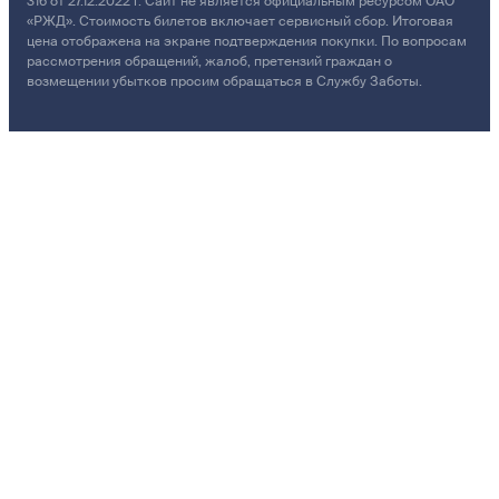
316 от 27.12.2022 г. Сайт не является официальным ресурсом ОАО
«РЖД». Стоимость билетов включает сервисный сбор. Итоговая
цена отображена на экране подтверждения покупки. По вопросам
рассмотрения обращений, жалоб, претензий граждан о
возмещении убытков просим обращаться в Службу Заботы.