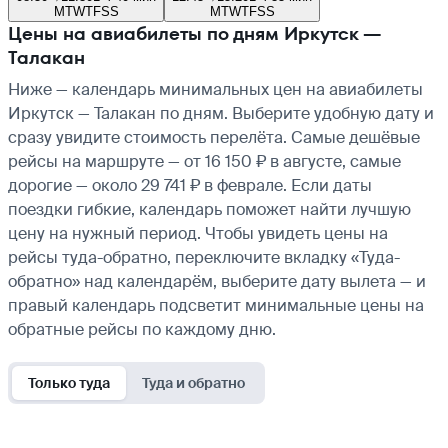
M
T
W
T
F
S
S
M
T
W
T
F
S
S
Цены на авиабилеты по дням Иркутск —
Талакан
Ниже — календарь минимальных цен на авиабилеты
Иркутск — Талакан по дням. Выберите удобную дату и
сразу увидите стоимость перелёта. Самые дешёвые
рейсы на маршруте — от 16 150 ₽ в августе, самые
дорогие — около 29 741 ₽ в феврале. Если даты
поездки гибкие, календарь поможет найти лучшую
цену на нужный период. Чтобы увидеть цены на
рейсы туда-обратно, переключите вкладку «Туда-
обратно» над календарём, выберите дату вылета — и
правый календарь подсветит минимальные цены на
обратные рейсы по каждому дню.
Только туда
Туда и обратно