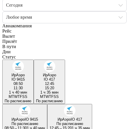
Сегодня
Любое время
Авиакомпания
Рейс
Вылет
Прилёт
В пути
Дни
Статус
ИрАэро
ИрАэро
IO 9415
IO 417
08:50
12:45
11:30
15:20
1 ч 40 мин
1 ч 35 мин
M
T
W
T
F
S
S
M
T
W
T
F
S
S
По расписанию
По расписанию
ИрАэро
IO 9415
ИрАэро
IO 417
По расписанию
По расписанию
08:50
→
11:30
1 ч 40 мин
12:45
→
15:20
1 ч 35 мин