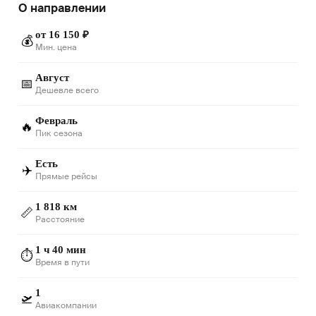
О направлении
от 16 150 ₽
💰
Мин. цена
Август
📅
Дешевле всего
Февраль
🔥
Пик сезона
Есть
✈️
Прямые рейсы
1 818 км
📏
Расстояние
1 ч 40 мин
⏱️
Время в пути
1
🛫
Авиакомпании