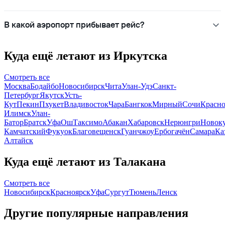
В какой аэропорт прибывает рейс?
Куда ещё летают из Иркутска
Смотреть все
Москва
Бодайбо
Новосибирск
Чита
Улан-Удэ
Санкт-
Петербург
Якутск
Усть-
Кут
Пекин
Пхукет
Владивосток
Чара
Бангкок
Мирный
Сочи
Красно
Илимск
Улан-
Батор
Братск
Уфа
Ош
Таксимо
Абакан
Хабаровск
Нерюнгри
Новок
Камчатский
Фукуок
Благовещенск
Гуанчжоу
Ербогачён
Самара
Ка
Алтайск
Куда ещё летают из Талакана
Смотреть все
Новосибирск
Красноярск
Уфа
Сургут
Тюмень
Ленск
Другие популярные направления