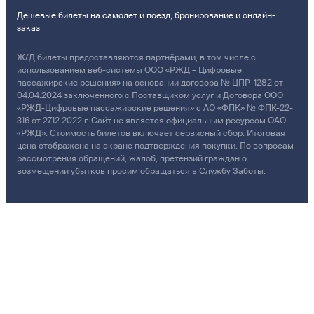
Дешевые билеты на самолет и поезд, бронирование и онлайн-
заказ
Ж/Д билеты предоставляются партнёрами, в том числе с
использованием веб-системы ООО «РЖД – Цифровые
пассажирские решения» на основании договора № ЦПР-1282 от
04.04.2024 заключенного с Поставщиком услуг и Договора ООО
«РЖД-Цифровые пассажирские решения» с АО «ФПК» № ФПК-22-
316 от 27.12.2022 г. Сайт не является официальным ресурсом ОАО
«РЖД». Стоимость билетов включает сервисный сбор. Итоговая
цена отображена на экране подтверждения покупки. По вопросам
рассмотрения обращений, жалоб, претензий граждан о
возмещении убытков просим обращаться в Службу Заботы.