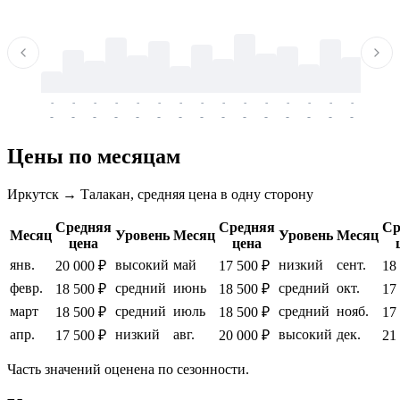
-
-
-
-
-
-
-
-
-
-
-
-
-
-
-
-
-
-
-
-
-
-
-
-
-
-
-
-
-
-
-
-
-
-
Цены по месяцам
Иркутск → Талакан, средняя цена в одну сторону
Средняя
Средняя
Ср
Месяц
Уровень
Месяц
Уровень
Месяц
цена
цена
янв.
высокий
май
низкий
сент.
20 000 ₽
17 500 ₽
18
февр.
средний
июнь
средний
окт.
18 500 ₽
18 500 ₽
17
март
средний
июль
средний
нояб.
18 500 ₽
18 500 ₽
17
апр.
низкий
авг.
высокий
дек.
17 500 ₽
20 000 ₽
21
Часть значений оценена по сезонности.