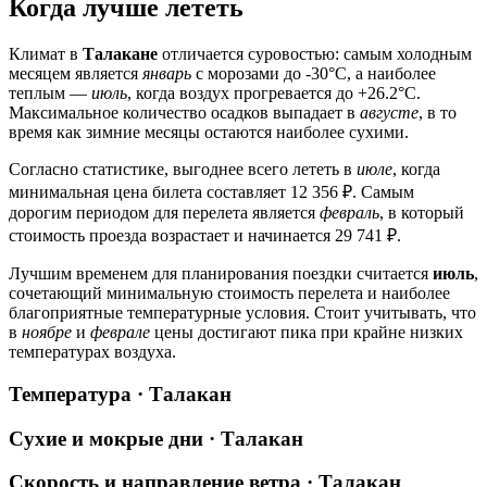
Когда лучше лететь
Климат в
Талакане
отличается суровостью: самым холодным
месяцем является
январь
с морозами до -30°C, а наиболее
теплым —
июль
, когда воздух прогревается до +26.2°C.
Максимальное количество осадков выпадает в
августе
, в то
время как зимние месяцы остаются наиболее сухими.
Согласно статистике, выгоднее всего лететь в
июле
, когда
минимальная цена билета составляет 12 356 ₽. Самым
дорогим периодом для перелета является
февраль
, в который
стоимость проезда возрастает и начинается 29 741 ₽.
Лучшим временем для планирования поездки считается
июль
,
сочетающий минимальную стоимость перелета и наиболее
благоприятные температурные условия. Стоит учитывать, что
в
ноябре
и
феврале
цены достигают пика при крайне низких
температурах воздуха.
Температура · Талакан
Сухие и мокрые дни · Талакан
Скорость и направление ветра · Талакан