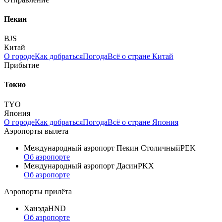
Пекин
BJS
Китай
О городе
Как добраться
Погода
Всё о стране Китай
Прибытие
Токио
TYO
Япония
О городе
Как добраться
Погода
Всё о стране Япония
Аэропорты вылета
Международный аэропорт Пекин Столичный
PEK
Об аэропорте
Международный аэропорт Дасин
PKX
Об аэропорте
Аэропорты прилёта
Ханэда
HND
Об аэропорте