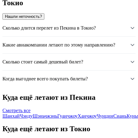
Токио
Нашли неточность?
Сколько длится перелет из Пекина в Токио?
Какие авиакомпании летают по этому направлению?
Сколько стоит самый дешевый билет?
Когда выгоднее всего покупать билеты?
Куда ещё летают из Пекина
Смотреть все
Шанхай
Чэнду
Шэньчжэнь
Гуанчжоу
Ханчжоу
Чунцин
Сиань
Кунь
Куда ещё летают из Токио