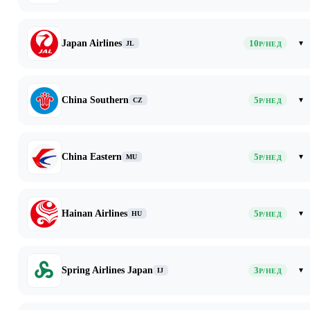
Japan Airlines
10
▾
JL
Р/НЕД
China Southern
5
▾
CZ
Р/НЕД
China Eastern
5
▾
MU
Р/НЕД
Hainan Airlines
5
▾
HU
Р/НЕД
Spring Airlines Japan
3
▾
IJ
Р/НЕД