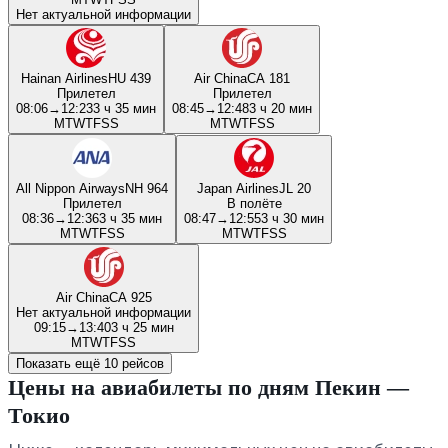
Нет актуальной информации
Hainan Airlines
HU 439
Air China
CA 181
Прилетел
Прилетел
08:06
→
12:23
3 ч 35 мин
08:45
→
12:48
3 ч 20 мин
M
T
W
T
F
S
S
M
T
W
T
F
S
S
All Nippon Airways
NH 964
Japan Airlines
JL 20
Прилетел
В полёте
08:36
→
12:36
3 ч 35 мин
08:47
→
12:55
3 ч 30 мин
M
T
W
T
F
S
S
M
T
W
T
F
S
S
Air China
CA 925
Нет актуальной информации
09:15
→
13:40
3 ч 25 мин
M
T
W
T
F
S
S
Показать ещё 10 рейсов
Цены на авиабилеты по дням Пекин —
Токио