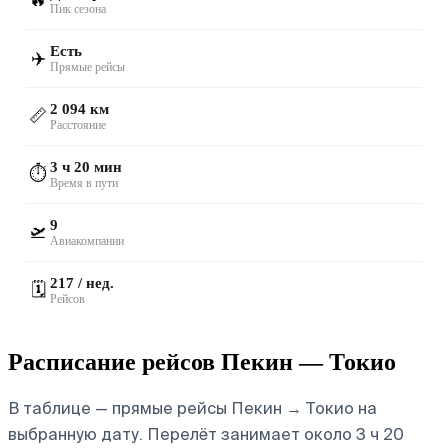
🔥
Пик сезона
Есть
✈️
Прямые рейсы
2 094 км
📏
Расстояние
3 ч 20 мин
⏱️
Время в пути
9
🛫
Авиакомпании
217 / нед.
🗓️
Рейсов
Расписание рейсов Пекин — Токио
В таблице — прямые рейсы Пекин → Токио на
выбранную дату. Перелёт занимает около 3 ч 20