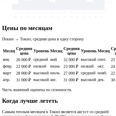
-
-
-
-
-
-
-
-
-
-
-
-
-
-
-
-
-
-
-
-
-
-
-
-
-
-
-
-
-
-
-
-
-
-
Цены по месяцам
Пекин → Токио, средняя цена в одну сторону
Средняя
Средняя
Ср
Месяц
Уровень
Месяц
Уровень
Месяц
цена
цена
янв.
средний
май
высокий
сент.
26 000 ₽
32 000 ₽
25
февр.
низкий
июнь
низкий
окт.
22 000 ₽
23 000 ₽
24
март
высокий
июль
средний
нояб.
28 000 ₽
27 000 ₽
22
апр.
высокий
авг.
высокий
дек.
31 000 ₽
31 000 ₽
30
Часть значений оценена по сезонности.
Когда лучше лететь
Самым теплым месяцем в
Токио
является август со средней