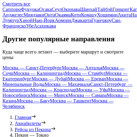
Смотреть все
Саппоро
Фукуока
Осака
Сеул
Окинава
Шанхай
Тайбэй
Гонконг
Ка
Анджелес
Миядзаки
Оита
Окаяма
Коти
Комацу
Хошимин
Акита
На
Лумпур
Ханой
Нью-Йорк
Аомори
Джакарта
Гуанчжоу
Сан-
Франциско
Убе
Асахикава
Другие популярные направления
Куда чаще всего летают — выберите маршрут и смотрите
цены
Москва — Санкт-Петербург
Москва — Анталья
Москва —
Сочи
Москва — Калининград
Москва — Стамбул
Москва —
Екатеринбург
Москва — Дубай
Москва — Ереван
Москва —
Минеральные Воды
Москва — Махачкала
Санкт-Петербург —
Калининград
Москва — Краснодар
Москва — Уфа
Москва —
Новосибирск
Москва — Минск
Москва — Самара
Москва —
Казань
Москва — Баку
Москва — Ташкент
Москва —
Челябинск
Главная
Авиабилеты
Рейсы из Пекина
Пекин — Токио