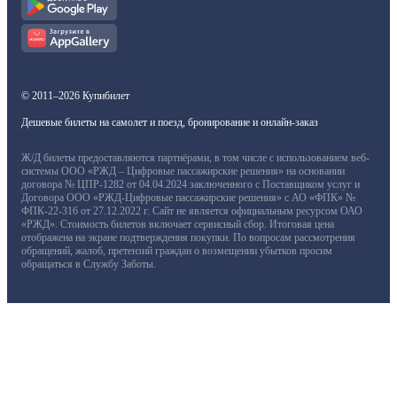
© 2011–2026 Купибилет
Дешевые билеты на самолет и поезд, бронирование и онлайн-заказ
Ж/Д билеты предоставляются партнёрами, в том числе с использованием веб-
системы ООО «РЖД – Цифровые пассажирские решения» на основании
договора № ЦПР-1282 от 04.04.2024 заключенного с Поставщиком услуг и
Договора ООО «РЖД-Цифровые пассажирские решения» с АО «ФПК» №
ФПК-22-316 от 27.12.2022 г. Сайт не является официальным ресурсом ОАО
«РЖД». Стоимость билетов включает сервисный сбор. Итоговая цена
отображена на экране подтверждения покупки. По вопросам рассмотрения
обращений, жалоб, претензий граждан о возмещении убытков просим
обращаться в Службу Заботы.