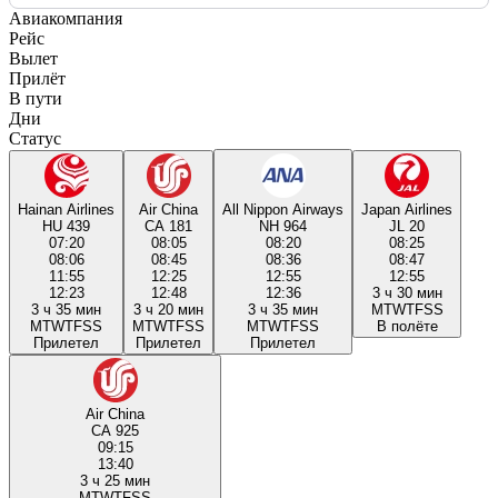
Авиакомпания
Рейс
Вылет
Прилёт
В пути
Дни
Статус
Hainan Airlines
Air China
All Nippon Airways
Japan Airlines
HU 439
CA 181
NH 964
JL 20
07:20
08:05
08:20
08:25
08:06
08:45
08:36
08:47
11:55
12:25
12:55
12:55
12:23
12:48
12:36
3 ч 30 мин
3 ч 35 мин
3 ч 20 мин
3 ч 35 мин
M
T
W
T
F
S
S
M
T
W
T
F
S
S
M
T
W
T
F
S
S
M
T
W
T
F
S
S
В полёте
Прилетел
Прилетел
Прилетел
Air China
CA 925
09:15
13:40
3 ч 25 мин
M
T
W
T
F
S
S