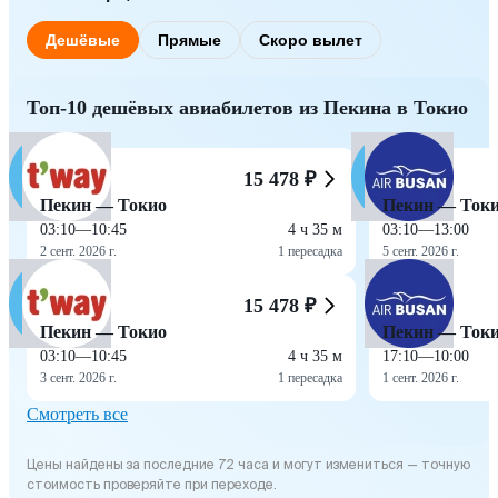
Дешёвые
Прямые
Скоро вылет
Топ-10 дешёвых авиабилетов из Пекина в Токио
15 478 ₽
Пекин — Токио
Пекин — Ток
03:10
—
10:45
4 ч 35 м
03:10
—
13:00
2 сент. 2026 г.
1 пересадка
5 сент. 2026 г.
15 478 ₽
Пекин — Токио
Пекин — Ток
03:10
—
10:45
4 ч 35 м
17:10
—
10:00
3 сент. 2026 г.
1 пересадка
1 сент. 2026 г.
Смотреть все
Цены найдены за последние 72 часа и могут измениться — точную
стоимость проверяйте при переходе.