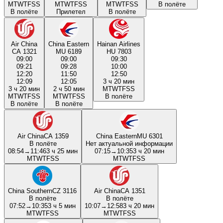
M
T
W
T
F
S
S
M
T
W
T
F
S
S
M
T
W
T
F
S
S
В полёте
В полёте
Прилетел
В полёте
Air China
China Eastern
Hainan Airlines
CA 1321
MU 6189
HU 7803
09:00
09:00
09:30
09:21
09:28
10:00
12:20
11:50
12:50
12:09
12:05
3 ч 20 мин
3 ч 20 мин
2 ч 50 мин
M
T
W
T
F
S
S
M
T
W
T
F
S
S
M
T
W
T
F
S
S
В полёте
В полёте
В полёте
Air China
CA 1359
China Eastern
MU 6301
В полёте
Нет актуальной информации
08:54
→
11:46
3 ч 25 мин
07:15
→
10:35
3 ч 20 мин
M
T
W
T
F
S
S
M
T
W
T
F
S
S
China Southern
CZ 3116
Air China
CA 1351
В полёте
В полёте
07:52
→
10:35
3 ч 5 мин
10:07
→
12:58
3 ч 20 мин
M
T
W
T
F
S
S
M
T
W
T
F
S
S