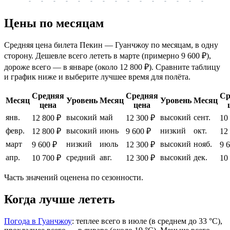
-
-
-
-
-
-
-
-
-
-
-
-
-
-
-
-
-
Цены по месяцам
Средняя цена билета Пекин — Гуанчжоу по месяцам, в одну
сторону. Дешевле всего лететь в марте (примерно 9 600 ₽),
дороже всего — в январе (около 12 800 ₽). Сравните таблицу
и график ниже и выберите лучшее время для полёта.
Средняя
Средняя
Ср
Месяц
Уровень
Месяц
Уровень
Месяц
цена
цена
янв.
высокий
май
высокий
сент.
12 800 ₽
12 300 ₽
10
февр.
высокий
июнь
низкий
окт.
12 800 ₽
9 600 ₽
12
март
низкий
июль
высокий
нояб.
9 600 ₽
12 300 ₽
9 
апр.
средний
авг.
высокий
дек.
10 700 ₽
12 300 ₽
10
Часть значений оценена по сезонности.
Когда лучше лететь
Погода в Гуанчжоу
: теплее всего в июле (в среднем до 33 °C),