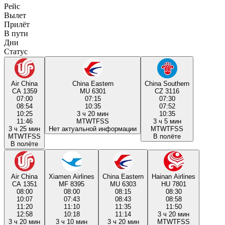
Рейс
Вылет
Прилёт
В пути
Дни
Статус
Air China
China Eastern
China Southern
CA 1359
MU 6301
CZ 3116
07:00
07:15
07:30
08:54
10:35
07:52
10:25
3 ч 20 мин
10:35
11:46
M
T
W
T
F
S
S
3 ч 5 мин
3 ч 25 мин
Нет актуальной информации
M
T
W
T
F
S
S
M
T
W
T
F
S
S
В полёте
В полёте
Air China
Xiamen Airlines
China Eastern
Hainan Airlines
CA 1351
MF 8395
MU 6303
HU 7801
08:00
08:00
08:15
08:30
10:07
07:43
08:43
08:58
11:20
11:10
11:35
11:50
12:58
10:18
11:14
3 ч 20 мин
3 ч 20 мин
3 ч 10 мин
3 ч 20 мин
M
T
W
T
F
S
S