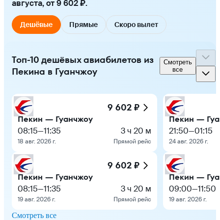
августа, от 9 602 ₽.
Дешёвые
Прямые
Скоро вылет
Топ-10 дешёвых авиабилетов из
Смотреть
Пекина в Гуанчжоу
все
9 602 ₽
Пекин — Гуанчжоу
Пекин — Гу
08:15
—
11:35
3 ч 20 м
21:50
—
01:15
18 авг. 2026 г.
Прямой рейс
24 авг. 2026 г.
9 602 ₽
Пекин — Гуанчжоу
Пекин — Гу
08:15
—
11:35
3 ч 20 м
09:00
—
11:50
19 авг. 2026 г.
Прямой рейс
19 авг. 2026 г.
Смотреть все