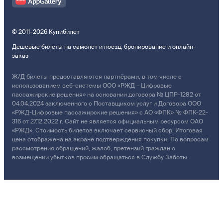
© 2011–2026 Купибилет
Дешевые билеты на самолет и поезд, бронирование и онлайн-
заказ
Ж/Д билеты предоставляются партнёрами, в том числе с
использованием веб-системы ООО «РЖД – Цифровые
пассажирские решения» на основании договора № ЦПР-1282 от
04.04.2024 заключенного с Поставщиком услуг и Договора ООО
«РЖД-Цифровые пассажирские решения» с АО «ФПК» № ФПК-22-
316 от 27.12.2022 г. Сайт не является официальным ресурсом ОАО
«РЖД». Стоимость билетов включает сервисный сбор. Итоговая
цена отображена на экране подтверждения покупки. По вопросам
рассмотрения обращений, жалоб, претензий граждан о
возмещении убытков просим обращаться в Службу Заботы.