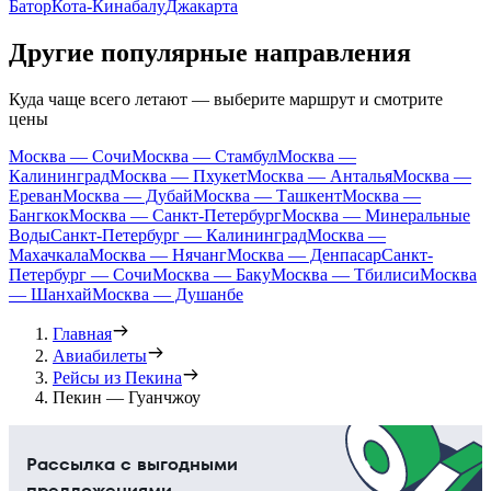
Батор
Кота-Кинабалу
Джакарта
Другие популярные направления
Куда чаще всего летают — выберите маршрут и смотрите
цены
Москва — Сочи
Москва — Стамбул
Москва —
Калининград
Москва — Пхукет
Москва — Анталья
Москва —
Ереван
Москва — Дубай
Москва — Ташкент
Москва —
Бангкок
Москва — Санкт-Петербург
Москва — Минеральные
Воды
Санкт-Петербург — Калининград
Москва —
Махачкала
Москва — Нячанг
Москва — Денпасар
Санкт-
Петербург — Сочи
Москва — Баку
Москва — Тбилиси
Москва
— Шанхай
Москва — Душанбе
Главная
Авиабилеты
Рейсы из Пекина
Пекин — Гуанчжоу
Рассылка с выгодными
предложениями