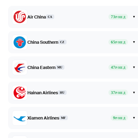
Air China
73
▾
CA
Р/НЕД
China Southern
65
▾
CZ
Р/НЕД
China Eastern
47
▾
MU
Р/НЕД
Hainan Airlines
37
▾
HU
Р/НЕД
Xiamen Airlines
9
▾
MF
Р/НЕД