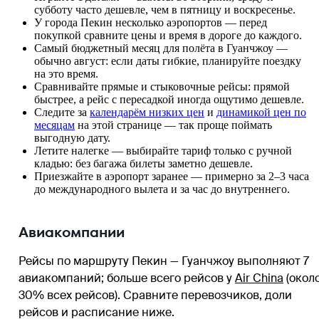
субботу часто дешевле, чем в пятницу и воскресенье.
У города Пекин несколько аэропортов — перед
покупкой сравните цены и время в дороге до каждого.
Самый бюджетный месяц для полёта в Гуанчжоу —
обычно август: если даты гибкие, планируйте поездку
на это время.
Сравнивайте прямые и стыковочные рейсы: прямой
быстрее, а рейс с пересадкой иногда ощутимо дешевле.
Следите за
календарём низких цен
и
динамикой цен по
месяцам
на этой странице — так проще поймать
выгодную дату.
Летите налегке — выбирайте тариф только с ручной
кладью: без багажа билеты заметно дешевле.
Приезжайте в аэропорт заранее — примерно за 2–3 часа
до международного вылета и за час до внутреннего.
Авиакомпании
Рейсы по маршруту Пекин — Гуанчжоу выполняют 7
авиакомпаний
; больше всего рейсов у
Air China
(окол
30% всех рейсов)
. Сравните перевозчиков, доли
рейсов и расписание ниже.