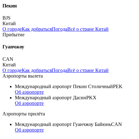
Пекин
BJS
Китай
О городе
Как добраться
Погода
Всё о стране Китай
Прибытие
Гуанчжоу
CAN
Китай
О городе
Как добраться
Погода
Всё о стране Китай
Аэропорты вылета
Международный аэропорт Пекин Столичный
PEK
Об аэропорте
Международный аэропорт Дасин
PKX
Об аэропорте
Аэропорты прилёта
Международный аэропорт Гуанчжоу Байюнь
CAN
Об аэропорте