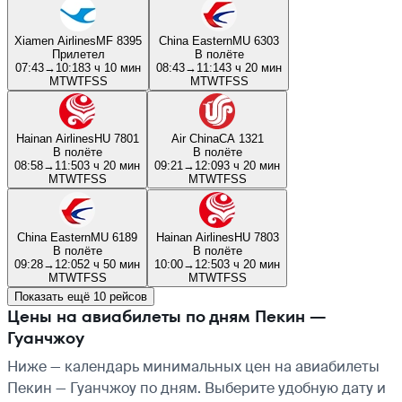
Xiamen Airlines
MF 8395
China Eastern
MU 6303
Прилетел
В полёте
07:43
→
10:18
3 ч 10 мин
08:43
→
11:14
3 ч 20 мин
M
T
W
T
F
S
S
M
T
W
T
F
S
S
Hainan Airlines
HU 7801
Air China
CA 1321
В полёте
В полёте
08:58
→
11:50
3 ч 20 мин
09:21
→
12:09
3 ч 20 мин
M
T
W
T
F
S
S
M
T
W
T
F
S
S
China Eastern
MU 6189
Hainan Airlines
HU 7803
В полёте
В полёте
09:28
→
12:05
2 ч 50 мин
10:00
→
12:50
3 ч 20 мин
M
T
W
T
F
S
S
M
T
W
T
F
S
S
Показать ещё 10 рейсов
Цены на авиабилеты по дням Пекин —
Гуанчжоу
Ниже — календарь минимальных цен на авиабилеты
Пекин — Гуанчжоу по дням. Выберите удобную дату и