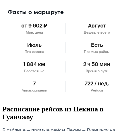
Факты о маршруте
от 9 602 ₽
Август
Мин. цена
Дешевле всего
Июль
Есть
Пик сезона
Прямые рейсы
1 884 км
2 ч 50 мин
Расстояние
Время в пути
7
722 / нед.
Авиакомпании
Рейсов
Расписание рейсов из Пекина в
Гуанчжоу
В таблице — прямые рейсы Пекин — Гуанчжоу на