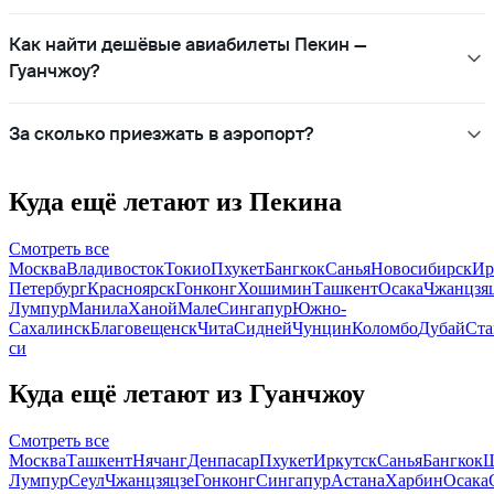
Как найти дешёвые авиабилеты Пекин —
Гуанчжоу?
За сколько приезжать в аэропорт?
Куда ещё летают из Пекина
Смотреть все
Москва
Владивосток
Токио
Пхукет
Бангкок
Санья
Новосибирск
Ир
Петербург
Красноярск
Гонконг
Хошимин
Ташкент
Осака
Чжанцзя
Лумпур
Манила
Ханой
Мале
Сингапур
Южно-
Сахалинск
Благовещенск
Чита
Сидней
Чунцин
Коломбо
Дубай
Ста
си
Куда ещё летают из Гуанчжоу
Смотреть все
Москва
Ташкент
Нячанг
Денпасар
Пхукет
Иркутск
Санья
Бангкок
Ш
Лумпур
Сеул
Чжанцзяцзе
Гонконг
Сингапур
Астана
Харбин
Осака