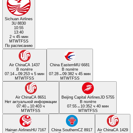
Sichuan Airlines
3U 8830
10:55
13:40
2 ч 45 мин
M
T
W
T
F
S
S
По расписанию
Air China
CA 1437
China Eastern
MU 6681
В полёте
В полёте
07:14
→
09:25
3 ч 5 мин
07:28
→
09:38
2 ч 45 мин
M
T
W
T
F
S
S
M
T
W
T
F
S
S
Air China
CA 8651
Beijing Capital Airlines
JD 5755
Нет актуальной информации
В полёте
07:40
→
10:40
3 ч
07:55
→
10:35
2 ч 40 мин
M
T
W
T
F
S
S
M
T
W
T
F
S
S
Hainan Airlines
HU 7167
China Southern
CZ 8917
Air China
CA 1429