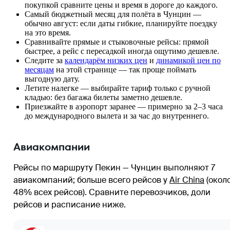
покупкой сравните цены и время в дороге до каждого.
Самый бюджетный месяц для полёта в Чунцин —
обычно август: если даты гибкие, планируйте поездку
на это время.
Сравнивайте прямые и стыковочные рейсы: прямой
быстрее, а рейс с пересадкой иногда ощутимо дешевле.
Следите за
календарём низких цен
и
динамикой цен по
месяцам
на этой странице — так проще поймать
выгодную дату.
Летите налегке — выбирайте тариф только с ручной
кладью: без багажа билеты заметно дешевле.
Приезжайте в аэропорт заранее — примерно за 2–3 часа
до международного вылета и за час до внутреннего.
Авиакомпании
Рейсы по маршруту Пекин — Чунцин выполняют 7
авиакомпаний
; больше всего рейсов у
Air China
(окол
48% всех рейсов)
. Сравните перевозчиков, доли
рейсов и расписание ниже.