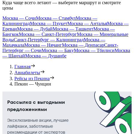
Куда чаще всего летают — выберите маршрут и смотрите
цены
Москва — Сочи
Москва — Стамбул
Москва —
Калининград
Москва — Пхукет
Москва — Анталья
Москва —
Ереван
Москва — Дубай
Москва — Ташкент
Москва —
Бангкок
Москва — Санкт-Петербург
Москва — Минеральные
Воды
Санкт-Петербург — Калининград
Москва —
Махачкала
Москва — Нячанг
Москва — Денпасар
Санкт-
Петербург — Сочи
Москва — Баку
Москва — Тбилиси
Москва
— Шанхай
Москва — Душанбе
Главная
Авиабилеты
Рейсы из Пекина
Пекин — Чунцин
Рассылка с выгодными
предложениями
Эксклюзивные акции, лучшие
лайфхаки, заботливые
рекомендации от экспертов