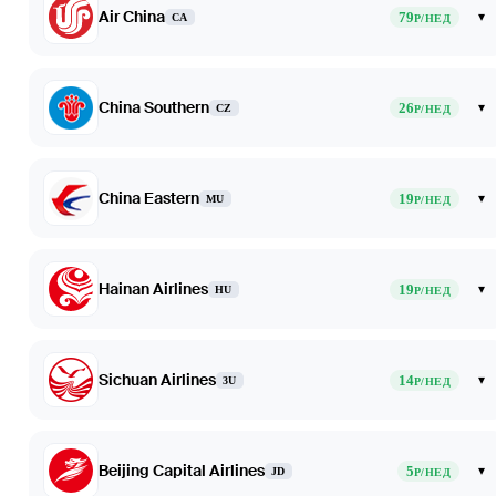
Air China
79
▾
CA
Р/НЕД
China Southern
26
▾
CZ
Р/НЕД
China Eastern
19
▾
MU
Р/НЕД
Hainan Airlines
19
▾
HU
Р/НЕД
Sichuan Airlines
14
▾
3U
Р/НЕД
Beijing Capital Airlines
5
▾
JD
Р/НЕД