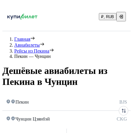
₽, RUB
Главная
Авиабилеты
Рейсы из Пекина
Пекин — Чунцин
Дешёвые авиабилеты из
Пекина в Чунцин
Пекин
BJS
Чунцин Цзянбэй
CKG