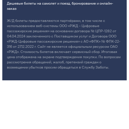
Дешевые билеты на самолет и поезд, бронирование и онлайн-
заказ
Ж/Д билеты предоставляются партнёрами, в том числе с
использованием веб-системы ООО «РЖД – Цифровые
пассажирские решения» на основании договора № ЦПР-1282 от
04.04.2024 заключенного с Поставщиком услуг и Договора ООО
«РЖД-Цифровые пассажирские решения» с АО «ФПК» № ФПК-22-
316 от 27.12.2022 г. Сайт не является официальным ресурсом ОАО
«РЖД». Стоимость билетов включает сервисный сбор. Итоговая
цена отображена на экране подтверждения покупки. По вопросам
рассмотрения обращений, жалоб, претензий граждан о
возмещении убытков просим обращаться в Службу Заботы.