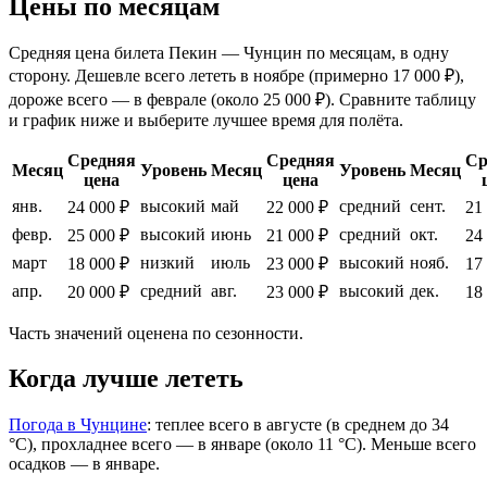
Цены по месяцам
Средняя цена билета Пекин — Чунцин по месяцам, в одну
сторону. Дешевле всего лететь в ноябре (примерно 17 000 ₽),
дороже всего — в феврале (около 25 000 ₽). Сравните таблицу
и график ниже и выберите лучшее время для полёта.
Средняя
Средняя
Ср
Месяц
Уровень
Месяц
Уровень
Месяц
цена
цена
янв.
высокий
май
средний
сент.
24 000 ₽
22 000 ₽
21
февр.
высокий
июнь
средний
окт.
25 000 ₽
21 000 ₽
24
март
низкий
июль
высокий
нояб.
18 000 ₽
23 000 ₽
17
апр.
средний
авг.
высокий
дек.
20 000 ₽
23 000 ₽
18
Часть значений оценена по сезонности.
Когда лучше лететь
Погода в Чунцине
: теплее всего в августе (в среднем до 34
°C), прохладнее всего — в январе (около 11 °C). Меньше всего
осадков — в январе.