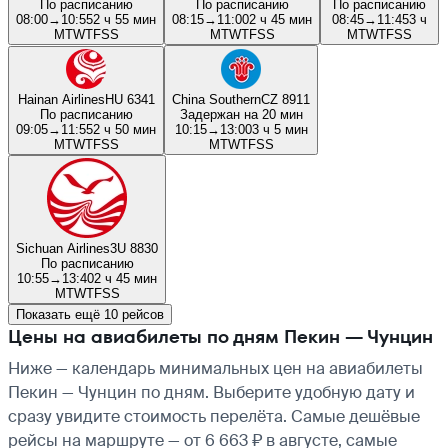
По расписанию
По расписанию
По расписанию
08:00
→
10:55
2 ч 55 мин
08:15
→
11:00
2 ч 45 мин
08:45
→
11:45
3 ч
M
T
W
T
F
S
S
M
T
W
T
F
S
S
M
T
W
T
F
S
S
Hainan Airlines
HU 6341
China Southern
CZ 8911
По расписанию
Задержан на 20 мин
09:05
→
11:55
2 ч 50 мин
10:15
→
13:00
3 ч 5 мин
M
T
W
T
F
S
S
M
T
W
T
F
S
S
Sichuan Airlines
3U 8830
По расписанию
10:55
→
13:40
2 ч 45 мин
M
T
W
T
F
S
S
Показать ещё 10 рейсов
Цены на авиабилеты по дням Пекин — Чунцин
Ниже — календарь минимальных цен на авиабилеты
Пекин — Чунцин по дням. Выберите удобную дату и
сразу увидите стоимость перелёта. Самые дешёвые
рейсы на маршруте — от 6 663 ₽ в августе, самые