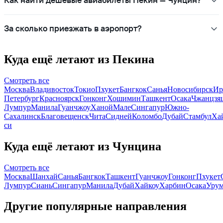
Как найти дешёвые авиабилеты Пекин — Чунцин?
За сколько приезжать в аэропорт?
Куда ещё летают из Пекина
Смотреть все
Москва
Владивосток
Токио
Пхукет
Бангкок
Санья
Новосибирск
Ир
Петербург
Красноярск
Гонконг
Хошимин
Ташкент
Осака
Чжанцзя
Лумпур
Манила
Гуанчжоу
Ханой
Мале
Сингапур
Южно-
Сахалинск
Благовещенск
Чита
Сидней
Коломбо
Дубай
Стамбул
Ха
си
Куда ещё летают из Чунцина
Смотреть все
Москва
Шанхай
Санья
Бангкок
Ташкент
Гуанчжоу
Гонконг
Пхукет
Лумпур
Сиань
Сингапур
Манила
Дубай
Хайкоу
Харбин
Осака
Уру
Другие популярные направления