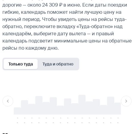
дорогие — около 24 309 ₽ в июне. Если даты поездки
гибкие, календарь поможет найти лучшую цену на
нужный период. Чтобы увидеть цены на рейсы туда-
обратно, переключите вкладку «Туда-обратно» над
календарём, выберите дату вылета — и правый
календарь подсветит минимальные цены на обратные
рейсы по каждому дню.
Только туда
Туда и обратно
-
-
-
-
-
-
-
-
-
-
-
-
-
-
-
-
-
-
-
-
-
-
-
-
-
-
-
-
-
-
-
-
-
-