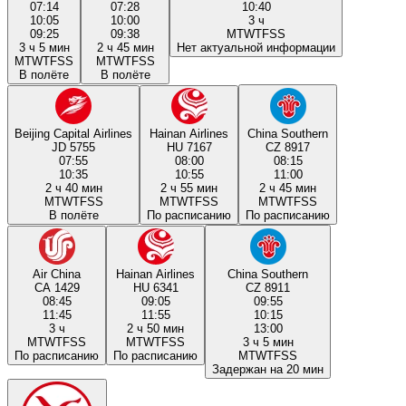
07:14
07:28
10:40
10:05
10:00
3 ч
09:25
09:38
M
T
W
T
F
S
S
3 ч 5 мин
2 ч 45 мин
Нет актуальной информации
M
T
W
T
F
S
S
M
T
W
T
F
S
S
В полёте
В полёте
Beijing Capital Airlines
Hainan Airlines
China Southern
JD 5755
HU 7167
CZ 8917
07:55
08:00
08:15
10:35
10:55
11:00
2 ч 40 мин
2 ч 55 мин
2 ч 45 мин
M
T
W
T
F
S
S
M
T
W
T
F
S
S
M
T
W
T
F
S
S
В полёте
По расписанию
По расписанию
Air China
Hainan Airlines
China Southern
CA 1429
HU 6341
CZ 8911
08:45
09:05
09:55
11:45
11:55
10:15
3 ч
2 ч 50 мин
13:00
M
T
W
T
F
S
S
M
T
W
T
F
S
S
3 ч 5 мин
По расписанию
По расписанию
M
T
W
T
F
S
S
Задержан на 20 мин