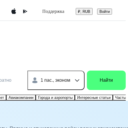
Поддержка
Войти
₽, RUB
ратно
1 пас., эконом
Найти
лет
Авиакомпании
Города и аэропорты
Интересные статьи
Частые