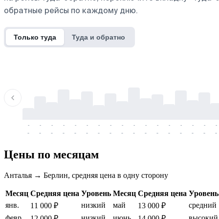
обратные рейсы по каждому дню.
Только туда
Туда и обратно
-
-
-
-
-
-
-
-
-
-
-
-
-
-
-
-
-
-
-
-
-
-
-
-
-
-
-
-
-
-
-
-
-
-
Цены по месяцам
Анталья → Берлин, средняя цена в одну сторону
Месяц
Средняя цена
Уровень
Месяц
Средняя цена
Уровень
янв.
низкий
май
средний
11 000 ₽
13 000 ₽
февр.
низкий
июнь
высокий
12 000 ₽
14 000 ₽