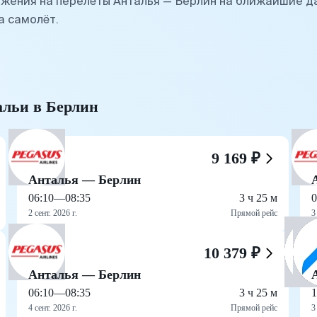
жения на перелёты Анталья — Берлин на ближайшие д
а самолёт.
альи в Берлин
9 169 ₽
Анталья — Берлин
06:10
—
08:35
3 ч 25 м
0
2 сент. 2026 г.
Прямой рейс
3
10 379 ₽
Анталья — Берлин
06:10
—
08:35
3 ч 25 м
1
4 сент. 2026 г.
Прямой рейс
3