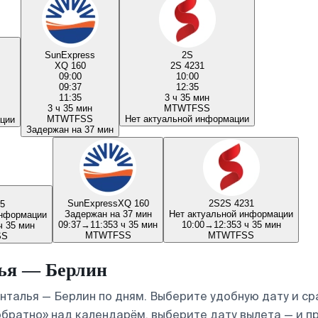
SunExpress
2S
XQ 160
2S 4231
09:00
10:00
09:37
12:35
11:35
3 ч 35 мин
3 ч 35 мин
M
T
W
T
F
S
S
M
T
W
T
F
S
S
Нет актуальной информации
ции
Задержан на 37 мин
SunExpress
XQ 160
2S
2S 4231
45
Задержан на 37 мин
Нет актуальной информации
информации
09:37
→
11:35
3 ч 35 мин
10:00
→
12:35
3 ч 35 мин
ч 35 мин
M
T
W
T
F
S
S
M
T
W
T
F
S
S
S
S
ья — Берлин
талья — Берлин по дням. Выберите удобную дату и ср
обратно» над календарём, выберите дату вылета — и 