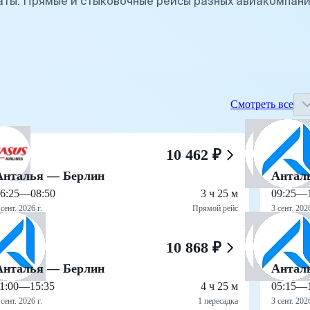
аты. Прямые и стыковочные рейсы разных авиакомпан
Смотреть все
10 462 ₽
Анталья — Берлин
Антал
6:25
—
08:50
3 ч 25 м
09:25
—
 сент. 2026 г.
Прямой рейс
3 сент. 2026
10 868 ₽
Анталья — Берлин
Антал
1:00
—
15:35
4 ч 25 м
05:15
—
 сент. 2026 г.
1 пересадка
3 сент. 2026