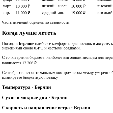
март
низкий
июль
высокий
10 000 ₽
16 000 ₽
апр.
средний
авг.
высокий
11 000 ₽
19 000 ₽
Часть значений оценена по сезонности.
Когда лучше лететь
Погода в
Берлине
наиболее комфортна для поездок в августе,
значениями около 0.4°C и частыми осадками.
С точки зрения бюджета, наиболее выгодным месяцем для перел
начинается 13 206 ₽.
Сентябрь станет оптимальным компромиссом между умеренной 
планируете бюджетную поездку.
Температура · Берлин
Сухие и мокрые дни · Берлин
Скорость и направление ветра · Берлин