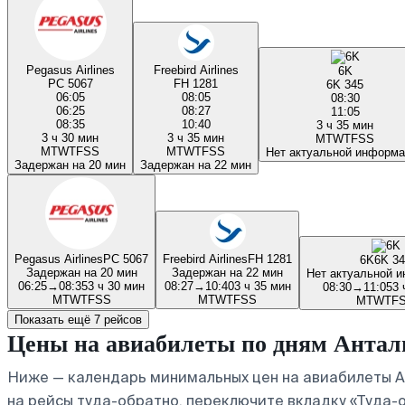
Pegasus Airlines
Freebird Airlines
6K
PC 5067
FH 1281
6K 345
06:05
08:05
08:30
06:25
08:27
11:05
08:35
10:40
3 ч 35 мин
3 ч 30 мин
3 ч 35 мин
M
T
W
T
F
S
S
M
T
W
T
F
S
S
M
T
W
T
F
S
S
Нет актуальной информа
Задержан на 20 мин
Задержан на 22 мин
Pegasus Airlines
PC 5067
Freebird Airlines
FH 1281
6K
6K 3
Задержан на 20 мин
Задержан на 22 мин
Нет актуальной 
06:25
→
08:35
3 ч 30 мин
08:27
→
10:40
3 ч 35 мин
08:30
→
11:05
3 
M
T
W
T
F
S
S
M
T
W
T
F
S
S
M
T
W
T
F
Показать ещё 7 рейсов
Цены на авиабилеты по дням Антал
Ниже — календарь минимальных цен на авиабилеты Ан
на рейсы туда-обратно, переключите вкладку «Туда-