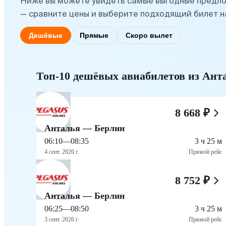
Ниже вы можете увидеть самые выгодные предло
— сравните цены и выберите подходящий билет н
Дешёвые
Прямые
Скоро вылет
Топ-10 дешёвых авиабилетов из Ант
8 668 ₽
Анталья — Берлин
06:10
—
08:35
3 ч 25 м
4 сент. 2026 г.
Прямой рейс
8 752 ₽
Анталья — Берлин
06:25
—
08:50
3 ч 25 м
3 сент. 2026 г.
Прямой рейс