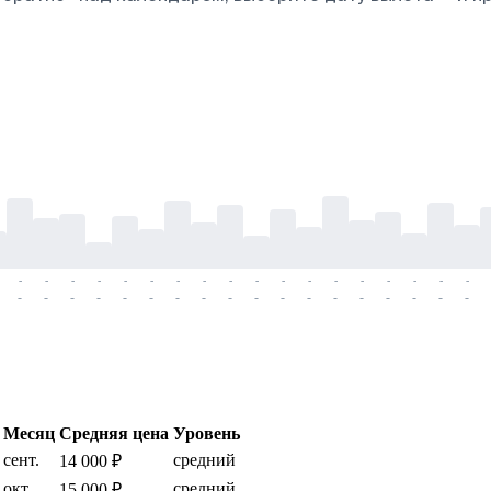
-
-
-
-
-
-
-
-
-
-
-
-
-
-
-
-
-
-
-
-
-
-
-
-
-
-
-
-
-
-
-
-
-
-
-
-
Месяц
Средняя цена
Уровень
сент.
средний
14 000 ₽
окт.
средний
15 000 ₽