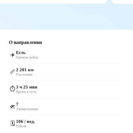
О направлении
Есть
✈️
Прямые рейсы
2 201 км
📏
Расстояние
3 ч 25 мин
⏱️
Время в пути
7
🛫
Авиакомпании
106 / нед.
🗓️
Рейсов