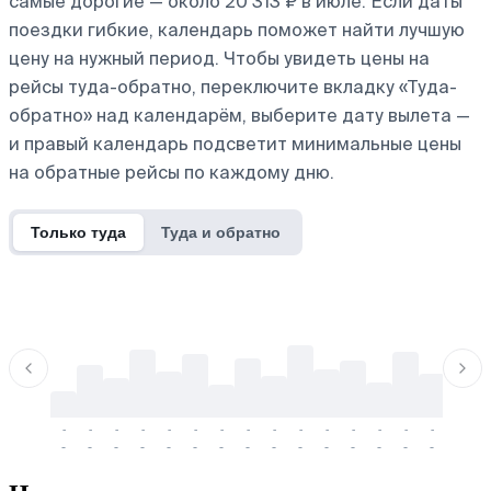
самые дорогие — около 20 313 ₽ в июле. Если даты
поездки гибкие, календарь поможет найти лучшую
цену на нужный период. Чтобы увидеть цены на
рейсы туда-обратно, переключите вкладку «Туда-
обратно» над календарём, выберите дату вылета —
и правый календарь подсветит минимальные цены
на обратные рейсы по каждому дню.
Только туда
Туда и обратно
-
-
-
-
-
-
-
-
-
-
-
-
-
-
-
-
-
-
-
-
-
-
-
-
-
-
-
-
-
-
-
-
-
-