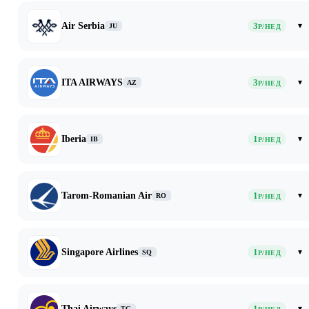
Air Serbia
3
▾
JU
Р/НЕД
ITA AIRWAYS
3
▾
AZ
Р/НЕД
Iberia
1
▾
IB
Р/НЕД
Tarom-Romanian Air
1
▾
RO
Р/НЕД
Singapore Airlines
1
▾
SQ
Р/НЕД
Thai Airways
1
▾
TG