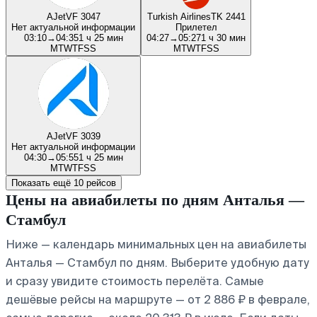
AJet
VF 3047
Turkish Airlines
TK 2441
Нет актуальной информации
Прилетел
03:10
→
04:35
1 ч 25 мин
04:27
→
05:27
1 ч 30 мин
M
T
W
T
F
S
S
M
T
W
T
F
S
S
AJet
VF 3039
Нет актуальной информации
04:30
→
05:55
1 ч 25 мин
M
T
W
T
F
S
S
Показать ещё 10 рейсов
Цены на авиабилеты по дням Анталья —
Стамбул
Ниже — календарь минимальных цен на авиабилеты
Анталья — Стамбул по дням. Выберите удобную дату
и сразу увидите стоимость перелёта. Самые
дешёвые рейсы на маршруте — от 2 886 ₽ в феврале,