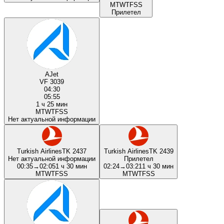
M
T
W
T
F
S
S
Прилетел
AJet
VF 3039
04:30
05:55
1 ч 25 мин
M
T
W
T
F
S
S
Нет актуальной информации
Turkish Airlines
TK 2437
Turkish Airlines
TK 2439
Нет актуальной информации
Прилетел
00:35
→
02:05
1 ч 30 мин
02:24
→
03:21
1 ч 30 мин
M
T
W
T
F
S
S
M
T
W
T
F
S
S