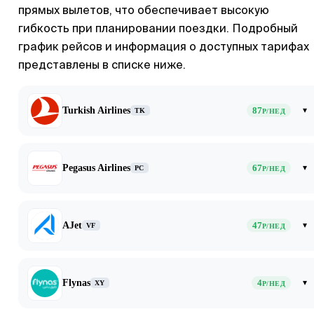
прямых вылетов, что обеспечивает высокую
гибкость при планировании поездки. Подробный
график рейсов и информация о доступных тарифах
представлены в списке ниже.
Turkish Airlines
87
▾
TK
Р/НЕД
Pegasus Airlines
67
▾
PC
Р/НЕД
AJet
47
▾
VF
Р/НЕД
Flynas
4
▾
XY
Р/НЕД