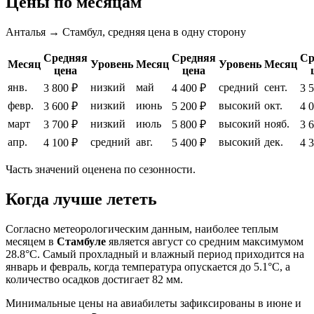
Цены по месяцам
Анталья → Стамбул, средняя цена в одну сторону
Средняя
Средняя
Ср
Месяц
Уровень
Месяц
Уровень
Месяц
цена
цена
янв.
низкий
май
средний
сент.
3 800 ₽
4 400 ₽
3 
февр.
низкий
июнь
высокий
окт.
3 600 ₽
5 200 ₽
4 
март
низкий
июль
высокий
нояб.
3 700 ₽
5 800 ₽
3 
апр.
средний
авг.
высокий
дек.
4 100 ₽
5 400 ₽
4 
Часть значений оценена по сезонности.
Когда лучше лететь
Согласно метеорологическим данным, наиболее теплым
месяцем в
Стамбуле
является август со средним максимумом
28.8°C. Самый прохладный и влажный период приходится на
январь и февраль, когда температура опускается до 5.1°C, а
количество осадков достигает 82 мм.
Минимальные цены на авиабилеты зафиксированы в июне и