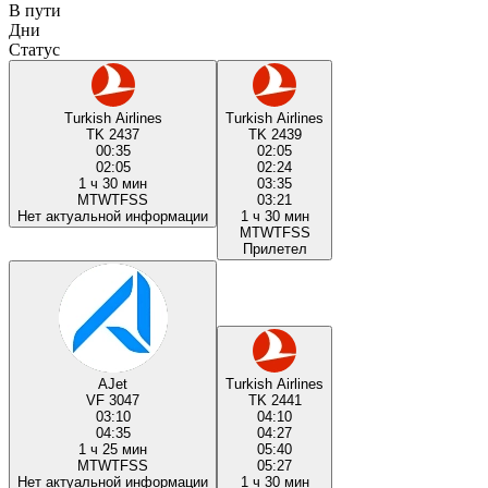
В пути
Дни
Статус
Turkish Airlines
Turkish Airlines
TK 2437
TK 2439
00:35
02:05
02:05
02:24
1 ч 30 мин
03:35
M
T
W
T
F
S
S
03:21
Нет актуальной информации
1 ч 30 мин
M
T
W
T
F
S
S
Прилетел
AJet
Turkish Airlines
VF 3047
TK 2441
03:10
04:10
04:35
04:27
1 ч 25 мин
05:40
M
T
W
T
F
S
S
05:27
Нет актуальной информации
1 ч 30 мин