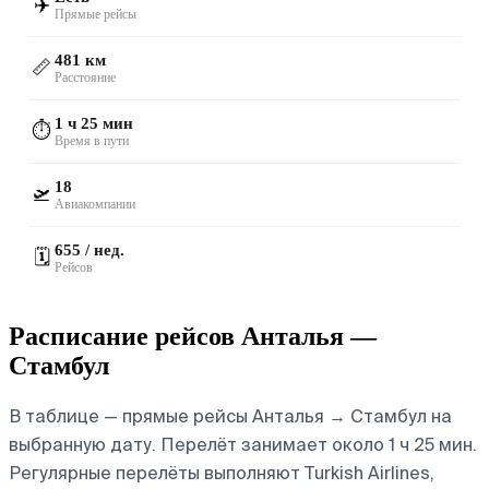
✈️
Прямые рейсы
481 км
📏
Расстояние
1 ч 25 мин
⏱️
Время в пути
18
🛫
Авиакомпании
655 / нед.
🗓️
Рейсов
Расписание рейсов Анталья —
Стамбул
В таблице — прямые рейсы Анталья → Стамбул на
выбранную дату. Перелёт занимает около 1 ч 25 мин.
Регулярные перелёты выполняют Turkish Airlines,