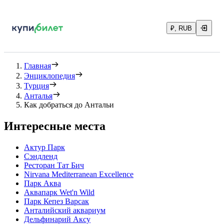
₽, RUB
Главная
Энциклопедия
Турция
Анталья
Как добраться до Антальи
Интересные места
Актур Парк
Сэндленд
Ресторан Тат Бич
Nirvana Mediterranean Excellence
Парк Аква
Аквапарк Wet'n Wild
Парк Кепез Варсак
Анталийский аквариум
Дельфинарий Аксу