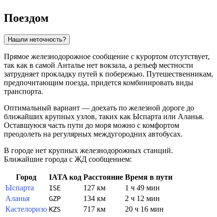
Поездом
Нашли неточность?
Прямое железнодорожное сообщение с курортом отсутствует,
так как в самой
Анталье
нет вокзала, а рельеф местности
затрудняет прокладку путей к побережью. Путешественникам,
предпочитающим поезда, придется комбинировать виды
транспорта.
Оптимальный вариант — доехать по железной дороге до
ближайших крупных узлов, таких как
Ыспарта
или
Аланья
.
Оставшуюся часть пути до моря можно с комфортом
преодолеть на регулярных междугородних автобусах.
В городе нет крупных железнодорожных станций.
Ближайшие города с ЖД сообщением:
Город
IATA код
Расстояние
Время в пути
Ыспарта
127 км
1 ч 49 мин
ISE
Аланья
134 км
2 ч 12 мин
GZP
Кастелоризо
717 км
20 ч 16 мин
KZS