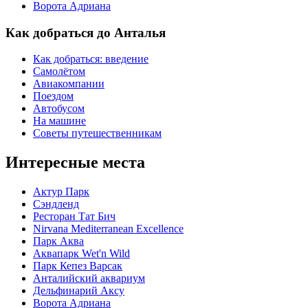
Ворота Адриана
Как добраться до Анталья
Как добраться: введение
Самолётом
Авиакомпании
Поездом
Автобусом
На машине
Советы путешественникам
Интересные места
Актур Парк
Сэндленд
Ресторан Тат Бич
Nirvana Mediterranean Excellence
Парк Аква
Аквапарк Wet'n Wild
Парк Кепез Варсак
Анталийский аквариум
Дельфинарий Аксу
Ворота Адриана