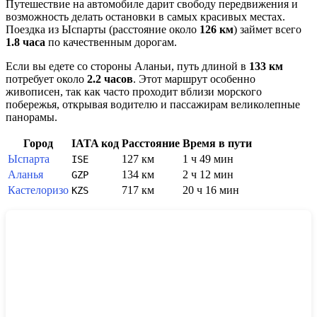
Путешествие на автомобиле дарит свободу передвижения и
возможность делать остановки в самых красивых местах.
Поездка из
Ыспарты
(расстояние около
126 км
) займет всего
1.8 часа
по качественным дорогам.
Если вы едете со стороны
Аланьи
, путь длиной в
133 км
потребует около
2.2 часов
. Этот маршрут особенно
живописен, так как часто проходит вблизи морского
побережья, открывая водителю и пассажирам великолепные
панорамы.
Город
IATA код
Расстояние
Время в пути
Ыспарта
127 км
1 ч 49 мин
ISE
Аланья
134 км
2 ч 12 мин
GZP
Кастелоризо
717 км
20 ч 16 мин
KZS