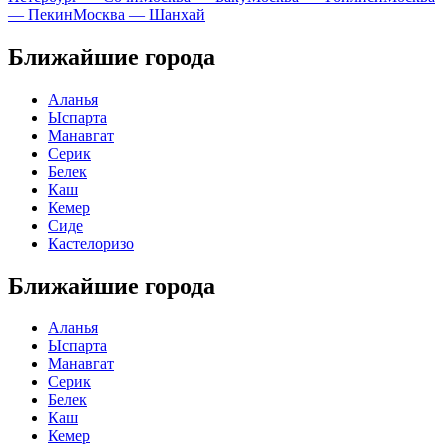
— Пекин
Москва — Шанхай
Ближайшие города
Аланья
Ыспарта
Манавгат
Серик
Белек
Каш
Кемер
Сиде
Кастелоризо
Ближайшие города
Аланья
Ыспарта
Манавгат
Серик
Белек
Каш
Кемер