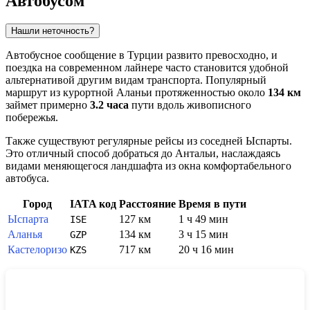
Автобусом
Нашли неточность?
Автобусное сообщение в
Турции
развито превосходно, и
поездка на современном лайнере часто становится удобной
альтернативой другим видам транспорта. Популярный
маршрут из курортной
Аланьи
протяженностью около
134 км
займет примерно
3.2 часа
пути вдоль живописного
побережья.
Также существуют регулярные рейсы из соседней
Ыспарты
.
Это отличный способ добраться до
Антальи
, наслаждаясь
видами меняющегося ландшафта из окна комфортабельного
автобуса.
Город
IATA код
Расстояние
Время в пути
Ыспарта
127 км
1 ч 49 мин
ISE
Аланья
134 км
3 ч 15 мин
GZP
Кастелоризо
717 км
20 ч 16 мин
KZS