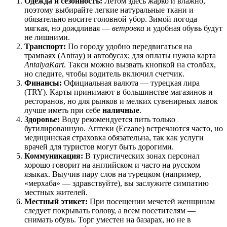
Одежда и сезонность:
Летом здесь жарко и влажно,
поэтому выбирайте легкие натуральные ткани и
обязательно носите головной убор. Зимой погода
мягкая, но дождливая —
ветровка
и удобная обувь будут
не лишними.
Транспорт:
По городу удобно передвигаться на
трамваях (Antray) и автобусах; для оплаты нужна карта
AntalyaKart
. Такси можно вызвать кнопкой на столбах,
но следите, чтобы водитель включил счетчик.
Финансы:
Официальная валюта — турецкая лира
(TRY). Карты принимают в большинстве магазинов и
ресторанов, но для рынков и мелких сувенирных лавок
лучше иметь при себе
наличные
.
Здоровье:
Воду рекомендуется пить только
бутилированную. Аптеки (Eczane) встречаются часто, но
медицинская страховка обязательна, так как услуги
врачей для туристов могут быть дорогими.
Коммуникация:
В туристических зонах персонал
хорошо говорит на английском и часто на русском
языках. Выучив пару слов на турецком (например,
«мерхаба» — здравствуйте), вы заслужите симпатию
местных жителей.
Местный этикет:
При посещении мечетей женщинам
следует покрывать голову, а всем посетителям —
снимать обувь. Торг уместен на базарах, но не в