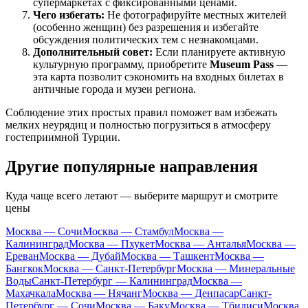
супермаркетах с фиксированными ценами.
Чего избегать:
Не фотографируйте местных жителей
(особенно женщин) без разрешения и избегайте
обсуждения политических тем с незнакомцами.
Дополнительный совет:
Если планируете активную
культурную программу, приобретите
Museum Pass
—
эта карта позволит сэкономить на входных билетах в
античные города и музеи региона.
Соблюдение этих простых правил поможет вам избежать
мелких неурядиц и полностью погрузиться в атмосферу
гостеприимной
Турции
.
Другие популярные направления
Куда чаще всего летают — выберите маршрут и смотрите
цены
Москва — Сочи
Москва — Стамбул
Москва —
Калининград
Москва — Пхукет
Москва — Анталья
Москва —
Ереван
Москва — Дубай
Москва — Ташкент
Москва —
Бангкок
Москва — Санкт-Петербург
Москва — Минеральные
Воды
Санкт-Петербург — Калининград
Москва —
Махачкала
Москва — Нячанг
Москва — Денпасар
Санкт-
Петербург — Сочи
Москва — Баку
Москва — Тбилиси
Москва