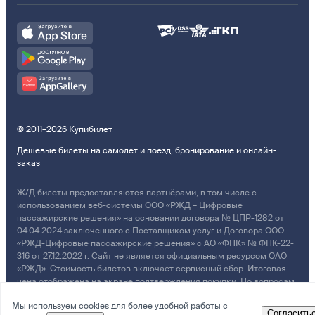
© 2011–2026 Купибилет
Дешевые билеты на самолет и поезд, бронирование и онлайн-
заказ
Ж/Д билеты предоставляются партнёрами, в том числе с
использованием веб-системы ООО «РЖД – Цифровые
пассажирские решения» на основании договора № ЦПР-1282 от
04.04.2024 заключенного с Поставщиком услуг и Договора ООО
«РЖД-Цифровые пассажирские решения» с АО «ФПК» № ФПК-22-
316 от 27.12.2022 г. Сайт не является официальным ресурсом ОАО
«РЖД». Стоимость билетов включает сервисный сбор. Итоговая
цена отображена на экране подтверждения покупки. По вопросам
рассмотрения обращений, жалоб, претензий граждан о
Мы используем cookies для более удобной работы с
возмещении убытков просим обращаться в Службу Заботы.
Согласить