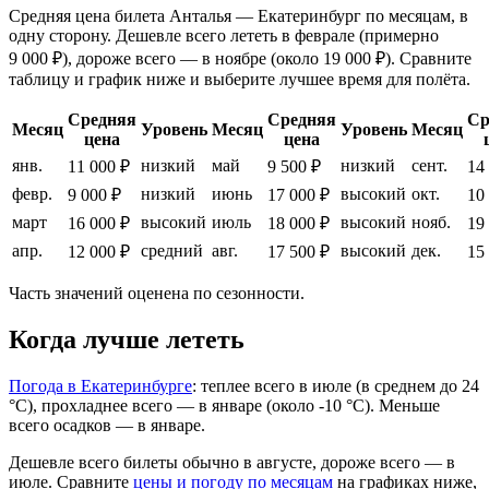
Средняя цена билета Анталья — Екатеринбург по месяцам, в
одну сторону. Дешевле всего лететь в феврале (примерно
9 000 ₽), дороже всего — в ноябре (около 19 000 ₽). Сравните
таблицу и график ниже и выберите лучшее время для полёта.
Средняя
Средняя
Ср
Месяц
Уровень
Месяц
Уровень
Месяц
цена
цена
янв.
низкий
май
низкий
сент.
11 000 ₽
9 500 ₽
14
февр.
низкий
июнь
высокий
окт.
9 000 ₽
17 000 ₽
10
март
высокий
июль
высокий
нояб.
16 000 ₽
18 000 ₽
19
апр.
средний
авг.
высокий
дек.
12 000 ₽
17 500 ₽
15
Часть значений оценена по сезонности.
Когда лучше лететь
Погода в Екатеринбурге
: теплее всего в июле (в среднем до 24
°C), прохладнее всего — в январе (около -10 °C). Меньше
всего осадков — в январе.
Дешевле всего билеты обычно в августе, дороже всего — в
июле.
Сравните
цены и погоду по месяцам
на графиках ниже,