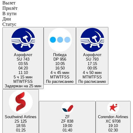
Вылет
Прилёт
В пути
Дни
Статус
Аэрофлот
Победа
Аэрофлот
SU 743
DP 956
SU 793
03:55
10:05
17:15
04:20
16:50
00:05
11:10
4 ч 45 мин
4 ч 50 мин
5 ч 15 мин
M
T
W
T
F
S
S
M
T
W
T
F
S
S
M
T
W
T
F
S
S
По расписанию
По расписанию
Задержан на 25 мин
Southwind Airlines
ZF
Corendon Airlines
2S 125
ZF 838
XC 9708
18:55
19:00
19:10
01:25
01:40
02:30