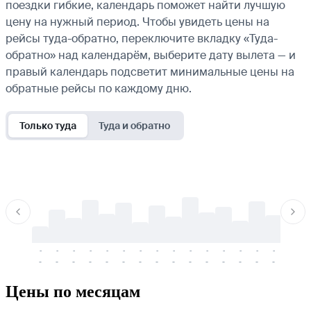
поездки гибкие, календарь поможет найти лучшую
цену на нужный период. Чтобы увидеть цены на
рейсы туда-обратно, переключите вкладку «Туда-
обратно» над календарём, выберите дату вылета — и
правый календарь подсветит минимальные цены на
обратные рейсы по каждому дню.
Только туда
Туда и обратно
-
-
-
-
-
-
-
-
-
-
-
-
-
-
-
-
-
-
-
-
-
-
-
-
-
-
-
-
-
-
-
-
-
-
Цены по месяцам