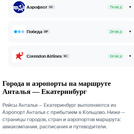
Аэрофлот
7
▾
SU
Р/НЕД
Победа
2
▾
DP
Р/НЕД
Corendon Airlines
1
▾
XC
Р/НЕД
Города и аэропорты на маршруте
Анталья — Екатеринбург
Рейсы Анталья — Екатеринбург выполняются из
Аэропорт Анталья с прибытием в Кольцово. Ниже —
страницы городов, стран и аэропортов маршрута:
авиакомпании, расписания и путеводители.