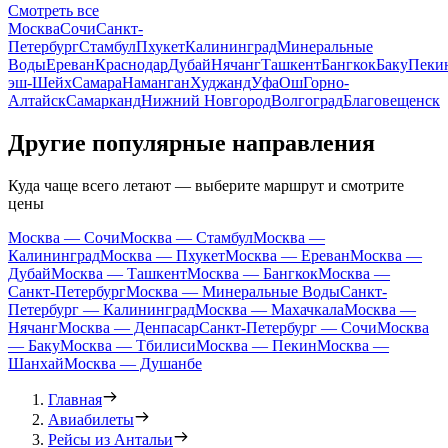
Смотреть все
Москва
Сочи
Санкт-
Петербург
Стамбул
Пхукет
Калининград
Минеральные
Воды
Ереван
Краснодар
Дубай
Нячанг
Ташкент
Бангкок
Баку
Пеки
эш-Шейх
Самара
Наманган
Худжанд
Уфа
Ош
Горно-
Алтайск
Самарканд
Нижний Новгород
Волгоград
Благовещенск
Другие популярные направления
Куда чаще всего летают — выберите маршрут и смотрите
цены
Москва — Сочи
Москва — Стамбул
Москва —
Калининград
Москва — Пхукет
Москва — Ереван
Москва —
Дубай
Москва — Ташкент
Москва — Бангкок
Москва —
Санкт-Петербург
Москва — Минеральные Воды
Санкт-
Петербург — Калининград
Москва — Махачкала
Москва —
Нячанг
Москва — Денпасар
Санкт-Петербург — Сочи
Москва
— Баку
Москва — Тбилиси
Москва — Пекин
Москва —
Шанхай
Москва — Душанбе
Главная
Авиабилеты
Рейсы из Антальи