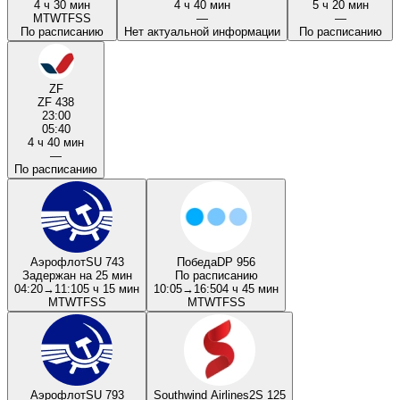
4 ч 30 мин
4 ч 40 мин
5 ч 20 мин
M
T
W
T
F
S
S
—
—
По расписанию
Нет актуальной информации
По расписанию
ZF
ZF 438
23:00
05:40
4 ч 40 мин
—
По расписанию
Аэрофлот
SU 743
Победа
DP 956
Задержан на 25 мин
По расписанию
04:20
→
11:10
5 ч 15 мин
10:05
→
16:50
4 ч 45 мин
M
T
W
T
F
S
S
M
T
W
T
F
S
S
Аэрофлот
SU 793
Southwind Airlines
2S 125