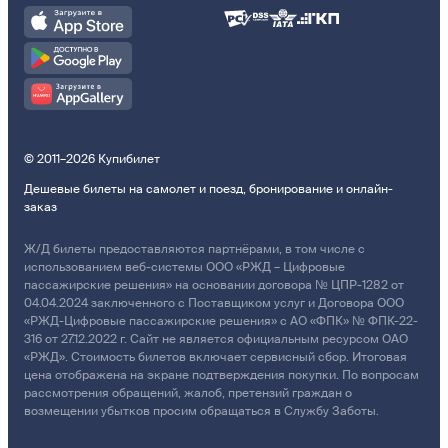
© 2011–2026 Купибилет
Дешевые билеты на самолет и поезд, бронирование и онлайн-
заказ
Ж/Д билеты предоставляются партнёрами, в том числе с
использованием веб-системы ООО «РЖД – Цифровые
пассажирские решения» на основании договора № ЦПР-1282 от
04.04.2024 заключенного с Поставщиком услуг и Договора ООО
«РЖД-Цифровые пассажирские решения» с АО «ФПК» № ФПК-22-
316 от 27.12.2022 г. Сайт не является официальным ресурсом ОАО
«РЖД». Стоимость билетов включает сервисный сбор. Итоговая
цена отображена на экране подтверждения покупки. По вопросам
рассмотрения обращений, жалоб, претензий граждан о
возмещении убытков просим обращаться в Службу Заботы.