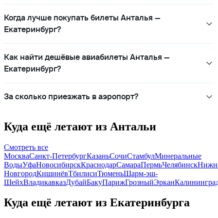
Когда лучше покупать билеты Анталья —
Екатеринбург?
Как найти дешёвые авиабилеты Анталья —
Екатеринбург?
За сколько приезжать в аэропорт?
Куда ещё летают из Антальи
Смотреть все
Москва
Санкт-Петербург
Казань
Сочи
Стамбул
Минеральные
Воды
Уфа
Новосибирск
Краснодар
Самара
Пермь
Челябинск
Нижн
Новгород
Кишинёв
Тбилиси
Тюмень
Шарм-эш-
Шейх
Владикавказ
Дубай
Баку
Париж
Грозный
Эркан
Калинингра
Куда ещё летают из Екатеринбурга