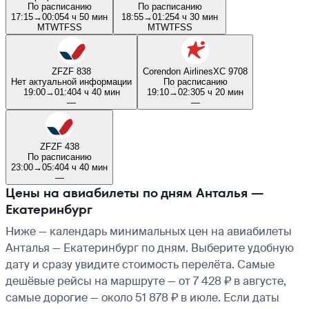
По расписанию
По расписанию
17:15
→
00:05
4 ч 50 мин
18:55
→
01:25
4 ч 30 мин
M
T
W
T
F
S
S
M
T
W
T
F
S
S
ZF
ZF 838
Corendon Airlines
XC 9708
Нет актуальной информации
По расписанию
19:00
→
01:40
4 ч 40 мин
19:10
→
02:30
5 ч 20 мин
—
—
ZF
ZF 438
По расписанию
23:00
→
05:40
4 ч 40 мин
—
Цены на авиабилеты по дням Анталья —
Екатеринбург
Ниже — календарь минимальных цен на авиабилеты
Анталья — Екатеринбург по дням. Выберите удобную
дату и сразу увидите стоимость перелёта. Самые
дешёвые рейсы на маршруте — от 7 428 ₽ в августе,
самые дорогие — около 51 878 ₽ в июле. Если даты