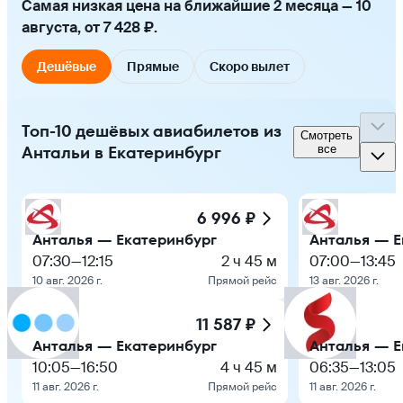
Самая низкая цена на ближайшие 2 месяца — 10
августа, от 7 428 ₽.
Дешёвые
Прямые
Скоро вылет
Топ-10 дешёвых авиабилетов из
Смотреть
Антальи в Екатеринбург
все
6 996 ₽
Анталья — Екатеринбург
Анталья — Е
07:30
—
12:15
2 ч 45 м
07:00
—
13:45
10 авг. 2026 г.
Прямой рейс
13 авг. 2026 г.
11 587 ₽
Анталья — Екатеринбург
Анталья — Е
10:05
—
16:50
4 ч 45 м
06:35
—
13:05
11 авг. 2026 г.
Прямой рейс
11 авг. 2026 г.