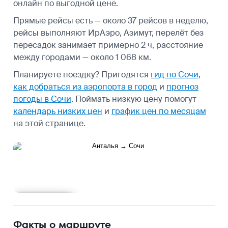
онлайн по выгодной цене.
Прямые рейсы есть — около 37 рейсов в неделю,
рейсы выполняют ИрАэро, Азимут, перелёт без
пересадок занимает примерно 2 ч, расстояние
между городами — около 1 068 км.
Планируете поездку? Пригодятся
гид по Сочи
,
как добраться из аэропорта в город
и
прогноз
погоды в Сочи
.
Поймать низкую цену помогут
календарь низких цен
и
график цен по месяцам
на этой странице.
Подробнее
Факты о маршруте