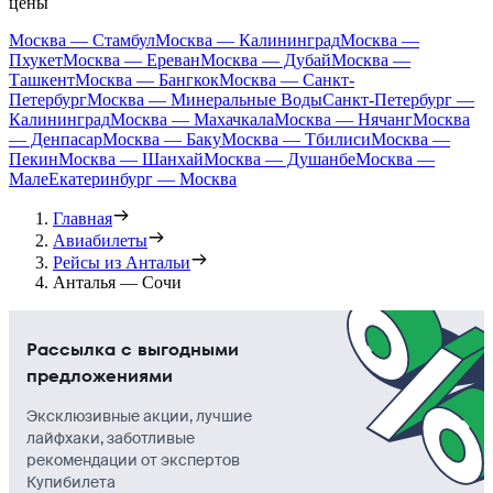
цены
Москва — Стамбул
Москва — Калининград
Москва —
Пхукет
Москва — Ереван
Москва — Дубай
Москва —
Ташкент
Москва — Бангкок
Москва — Санкт-
Петербург
Москва — Минеральные Воды
Санкт-Петербург —
Калининград
Москва — Махачкала
Москва — Нячанг
Москва
— Денпасар
Москва — Баку
Москва — Тбилиси
Москва —
Пекин
Москва — Шанхай
Москва — Душанбе
Москва —
Мале
Екатеринбург — Москва
Главная
Авиабилеты
Рейсы из Антальи
Анталья — Сочи
Рассылка с выгодными
предложениями
Эксклюзивные акции, лучшие
лайфхаки, заботливые
рекомендации от экспертов
Купибилета