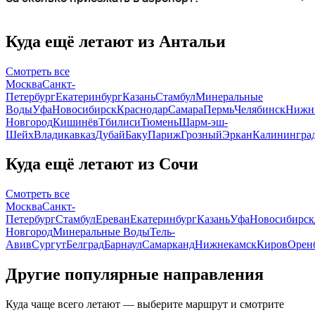
Куда ещё летают из Антальи
Смотреть все
Москва
Санкт-
Петербург
Екатеринбург
Казань
Стамбул
Минеральные
Воды
Уфа
Новосибирск
Краснодар
Самара
Пермь
Челябинск
Нижн
Новгород
Кишинёв
Тбилиси
Тюмень
Шарм-эш-
Шейх
Владикавказ
Дубай
Баку
Париж
Грозный
Эркан
Калинингра
Куда ещё летают из Сочи
Смотреть все
Москва
Санкт-
Петербург
Стамбул
Ереван
Екатеринбург
Казань
Уфа
Новосибирск
Новгород
Минеральные Воды
Тель-
Авив
Сургут
Белград
Барнаул
Самарканд
Нижнекамск
Киров
Орен
Другие популярные направления
Куда чаще всего летают — выберите маршрут и смотрите