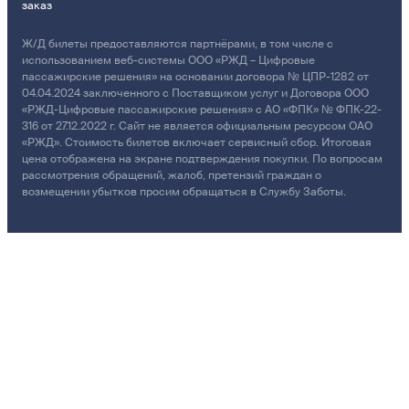
заказ
Ж/Д билеты предоставляются партнёрами, в том числе с
использованием веб-системы ООО «РЖД – Цифровые
пассажирские решения» на основании договора № ЦПР-1282 от
04.04.2024 заключенного с Поставщиком услуг и Договора ООО
«РЖД-Цифровые пассажирские решения» с АО «ФПК» № ФПК-22-
316 от 27.12.2022 г. Сайт не является официальным ресурсом ОАО
«РЖД». Стоимость билетов включает сервисный сбор. Итоговая
цена отображена на экране подтверждения покупки. По вопросам
рассмотрения обращений, жалоб, претензий граждан о
возмещении убытков просим обращаться в Службу Заботы.