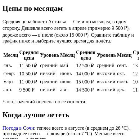
Цены по месяцам
Средняя цена билета Анталья — Сочи по месяцам, в одну
сторону. Дешевле всего лететь в апреле (примерно 9 500 ₽),
дороже всего — в июле (около 15 000 ₽). Сравните таблицу и
график ниже и выберите лучшее время для полёта.
Средняя
Средняя
Ср
Месяц
Уровень
Месяц
Уровень
Месяц
цена
цена
янв.
средний
май
средний
сент.
11 500 ₽
12 500 ₽
13
февр.
низкий
июнь
высокий
окт.
10 500 ₽
14 000 ₽
12
март
средний
июль
высокий
нояб.
11 000 ₽
15 000 ₽
10
апр.
низкий
авг.
высокий
дек.
9 500 ₽
14 500 ₽
11
Часть значений оценена по сезонности.
Когда лучше лететь
Погода в Сочи
: теплее всего в августе (в среднем до 26 °C),
прохладнее всего — в январе (около 7 °C). Меньше всего