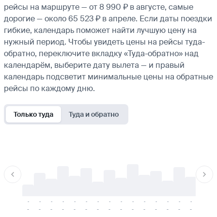
рейсы на маршруте — от 8 990 ₽ в августе, самые
дорогие — около 65 523 ₽ в апреле. Если даты поездки
гибкие, календарь поможет найти лучшую цену на
нужный период. Чтобы увидеть цены на рейсы туда-
обратно, переключите вкладку «Туда-обратно» над
календарём, выберите дату вылета — и правый
календарь подсветит минимальные цены на обратные
рейсы по каждому дню.
Только туда
Туда и обратно
-
-
-
-
-
-
-
-
-
-
-
-
-
-
-
-
-
-
-
-
-
-
-
-
-
-
-
-
-
-
-
-
-
-