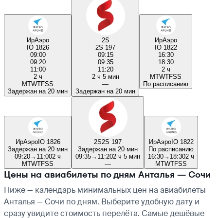
ИрАэро
2S
ИрАэро
IO 1826
2S 197
IO 1822
09:00
09:15
16:30
09:20
09:35
18:30
11:00
11:20
2 ч
2 ч
2 ч 5 мин
M
T
W
T
F
S
S
M
T
W
T
F
S
S
—
По расписанию
Задержан на 20 мин
Задержан на 20 мин
ИрАэро
IO 1826
2S
2S 197
ИрАэро
IO 1822
Задержан на 20 мин
Задержан на 20 мин
По расписанию
09:20
→
11:00
2 ч
09:35
→
11:20
2 ч 5 мин
16:30
→
18:30
2 ч
M
T
W
T
F
S
S
—
M
T
W
T
F
S
S
Цены на авиабилеты по дням Анталья — Сочи
Ниже — календарь минимальных цен на авиабилеты
Анталья — Сочи по дням. Выберите удобную дату и
сразу увидите стоимость перелёта. Самые дешёвые