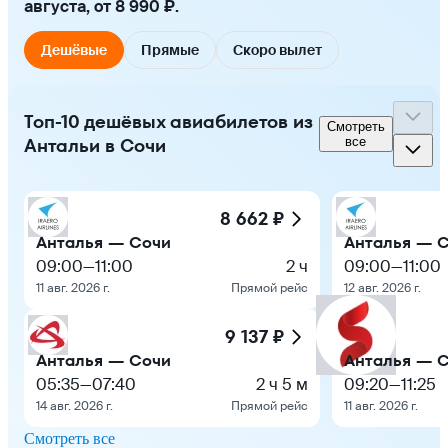
августа, от 8 990 ₽.
Дешёвые
Прямые
Скоро вылет
Топ-10 дешёвых авиабилетов из
Смотреть
Антальи в Сочи
все
8 662 ₽
Анталья — Сочи
Анталья — 
09:00
—
11:00
2 ч
09:00
—
11:00
11 авг. 2026 г.
Прямой рейс
12 авг. 2026 г.
9 137 ₽
Анталья — Сочи
Анталья — 
05:35
—
07:40
2 ч 5 м
09:20
—
11:25
14 авг. 2026 г.
Прямой рейс
11 авг. 2026 г.
Смотреть все