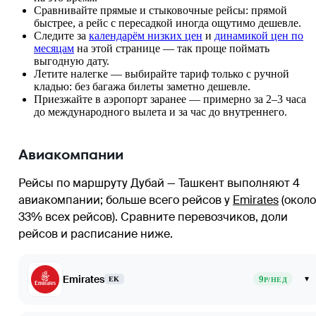
Сравнивайте прямые и стыковочные рейсы: прямой
быстрее, а рейс с пересадкой иногда ощутимо дешевле.
Следите за
календарём низких цен
и
динамикой цен по
месяцам
на этой странице — так проще поймать
выгодную дату.
Летите налегке — выбирайте тариф только с ручной
кладью: без багажа билеты заметно дешевле.
Приезжайте в аэропорт заранее — примерно за 2–3 часа
до международного вылета и за час до внутреннего.
Авиакомпании
Рейсы по маршруту Дубай — Ташкент выполняют 4
авиакомпании
; больше всего рейсов у
Emirates
(около
33% всех рейсов)
. Сравните перевозчиков, доли
рейсов и расписание ниже.
Emirates
9
▾
EK
Р/НЕД