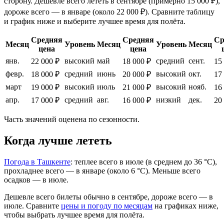
сторону. Дешевле всего лететь в сентябре (примерно 15 000 ₽),
дороже всего — в январе (около 22 000 ₽). Сравните таблицу
и график ниже и выберите лучшее время для полёта.
Средняя
Средняя
Ср
Месяц
Уровень
Месяц
Уровень
Месяц
цена
цена
янв.
высокий
май
средний
сент.
22 000 ₽
18 000 ₽
15
февр.
средний
июнь
высокий
окт.
18 000 ₽
20 000 ₽
17
март
высокий
июль
высокий
нояб.
19 000 ₽
21 000 ₽
16
апр.
средний
авг.
низкий
дек.
17 000 ₽
16 000 ₽
20
Часть значений оценена по сезонности.
Когда лучше лететь
Погода в Ташкенте
: теплее всего в июле (в среднем до 36 °C),
прохладнее всего — в январе (около 6 °C). Меньше всего
осадков — в июле.
Дешевле всего билеты обычно в сентябре, дороже всего — в
июле.
Сравните
цены и погоду по месяцам
на графиках ниже,
чтобы выбрать лучшее время для полёта.