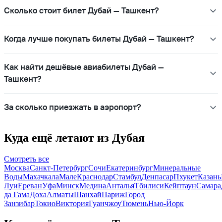
Сколько стоит билет Дубай — Ташкент?
Когда лучше покупать билеты Дубай — Ташкент?
Как найти дешёвые авиабилеты Дубай —
Ташкент?
За сколько приезжать в аэропорт?
Куда ещё летают из Дубая
Смотреть все
Москва
Санкт-Петербург
Сочи
Екатеринбург
Минеральные
Воды
Махачкала
Мале
Краснодар
Стамбул
Денпасар
Пхукет
Казань
Луи
Ереван
Уфа
Минск
Медина
Анталья
Тбилиси
Кейптаун
Самара
да Гама
Доха
Алматы
Шанхай
Париж
Город
Занзибар
Токио
Виктория
Гуанчжоу
Тюмень
Нью-Йорк