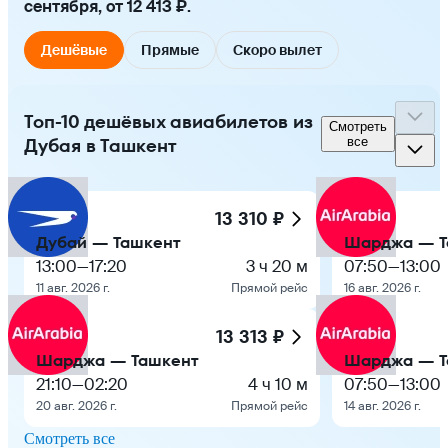
сентября, от 12 413 ₽.
Дешёвые
Прямые
Скоро вылет
Топ-10 дешёвых авиабилетов из
Смотреть
Дубая в Ташкент
все
13 310 ₽
Дубай — Ташкент
Шарджа — Т
13:00
—
17:20
3 ч 20 м
07:50
—
13:00
11 авг. 2026 г.
Прямой рейс
16 авг. 2026 г.
13 313 ₽
Шарджа — Ташкент
Шарджа — Т
21:10
—
02:20
4 ч 10 м
07:50
—
13:00
20 авг. 2026 г.
Прямой рейс
14 авг. 2026 г.
Смотреть все