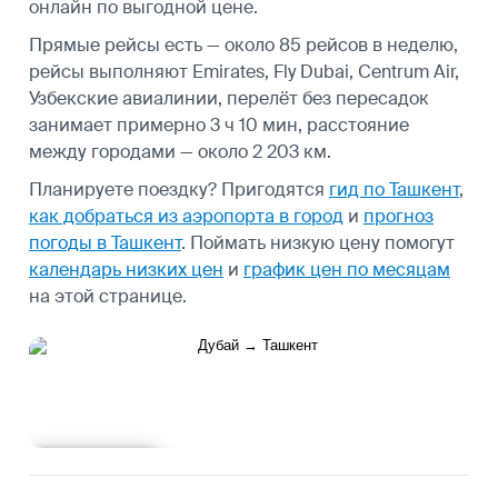
онлайн по выгодной цене.
Прямые рейсы есть — около 85 рейсов в неделю,
рейсы выполняют Emirates, Fly Dubai, Centrum Air,
Узбекские авиалинии, перелёт без пересадок
занимает примерно 3 ч 10 мин, расстояние
между городами — около 2 203 км.
Планируете поездку? Пригодятся
гид по Ташкент
,
как добраться из аэропорта в город
и
прогноз
погоды в Ташкент
.
Поймать низкую цену помогут
календарь низких цен
и
график цен по месяцам
на этой странице.
Подробнее