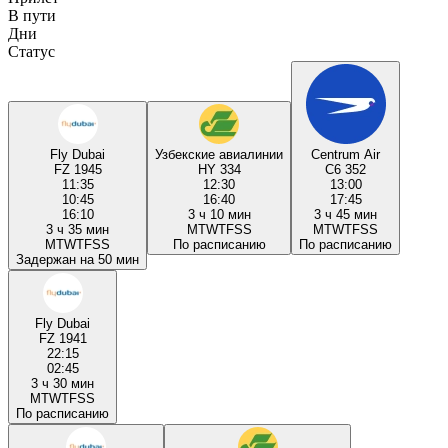
В пути
Дни
Статус
Fly Dubai
Узбекские авиалинии
Centrum Air
FZ 1945
HY 334
C6 352
11:35
12:30
13:00
10:45
16:40
17:45
16:10
3 ч 10 мин
3 ч 45 мин
3 ч 35 мин
M
T
W
T
F
S
S
M
T
W
T
F
S
S
M
T
W
T
F
S
S
По расписанию
По расписанию
Задержан на 50 мин
Fly Dubai
FZ 1941
22:15
02:45
3 ч 30 мин
M
T
W
T
F
S
S
По расписанию