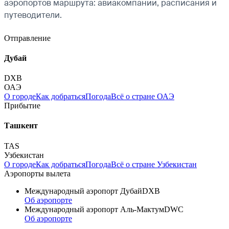
аэропортов маршрута: авиакомпании, расписания и
путеводители.
Отправление
Дубай
DXB
ОАЭ
О городе
Как добраться
Погода
Всё о стране ОАЭ
Прибытие
Ташкент
TAS
Узбекистан
О городе
Как добраться
Погода
Всё о стране Узбекистан
Аэропорты вылета
Международный аэропорт Дубай
DXB
Об аэропорте
Международный аэропорт Аль-Мактум
DWC
Об аэропорте