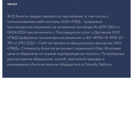
заказ
Ж/Д билеты предоставляются партнёрами, в том числе с
использованием веб-системы ООО «РЖД – Цифровые
пассажирские решения» на основании договора № ЦПР-1282 от
04.04.2024 заключенного с Поставщиком услуг и Договора ООО
«РЖД-Цифровые пассажирские решения» с АО «ФПК» № ФПК-22-
316 от 27.12.2022 г. Сайт не является официальным ресурсом ОАО
«РЖД». Стоимость билетов включает сервисный сбор. Итоговая
цена отображена на экране подтверждения покупки. По вопросам
рассмотрения обращений, жалоб, претензий граждан о
возмещении убытков просим обращаться в Службу Заботы.