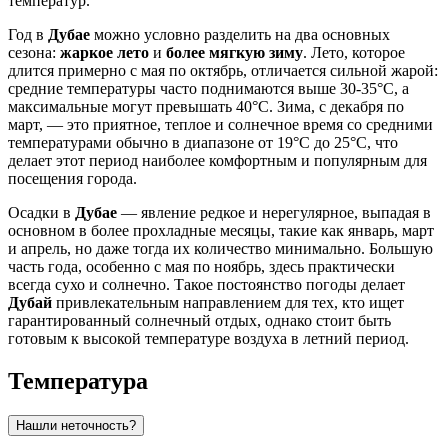
температур.
Год в
Дубае
можно условно разделить на два основных
сезона:
жаркое лето
и
более мягкую зиму
. Лето, которое
длится примерно с мая по октябрь, отличается сильной жарой:
средние температуры часто поднимаются выше 30-35°C, а
максимальные могут превышать 40°C. Зима, с декабря по
март, — это приятное, теплое и солнечное время со средними
температурами обычно в диапазоне от 19°C до 25°C, что
делает этот период наиболее комфортным и популярным для
посещения города.
Осадки в
Дубае
— явление редкое и нерегулярное, выпадая в
основном в более прохладные месяцы, такие как январь, март
и апрель, но даже тогда их количество минимально. Большую
часть года, особенно с мая по ноябрь, здесь практически
всегда сухо и солнечно. Такое постоянство погоды делает
Дубай
привлекательным направлением для тех, кто ищет
гарантированный солнечный отдых, однако стоит быть
готовым к высокой температуре воздуха в летний период.
Температура
Нашли неточность?