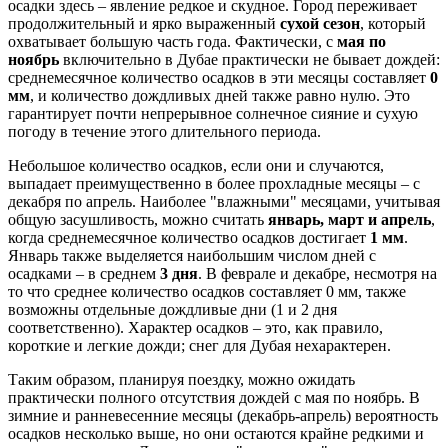
осадки здесь – явление редкое и скудное. Город переживает
продолжительный и ярко выраженный
сухой сезон
, который
охватывает большую часть года. Фактически, с
мая по
ноябрь
включительно в Дубае практически не бывает дождей:
среднемесячное количество осадков в эти месяцы составляет
0
мм
, и количество дождливых дней также равно нулю. Это
гарантирует почти непрерывное солнечное сияние и сухую
погоду в течение этого длительного периода.
Небольшое количество осадков, если они и случаются,
выпадает преимущественно в более прохладные месяцы – с
декабря по апрель. Наиболее "влажными" месяцами, учитывая
общую засушливость, можно считать
январь, март и апрель
,
когда среднемесячное количество осадков достигает
1 мм
.
Январь также выделяется наибольшим числом дней с
осадками – в среднем
3 дня
. В феврале и декабре, несмотря на
то что среднее количество осадков составляет 0 мм, также
возможны отдельные дождливые дни (1 и 2 дня
соответственно). Характер осадков – это, как правило,
короткие и легкие дожди; снег для Дубая нехарактерен.
Таким образом, планируя поездку, можно ожидать
практически полного отсутствия дождей с мая по ноябрь. В
зимние и ранневесенние месяцы (декабрь-апрель) вероятность
осадков несколько выше, но они остаются крайне редкими и