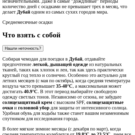
незначительными. Даже в самые "дождливые" периоды
количество дней с осадками не превышает трех в месяц, что
делает
Дубай
одним из самых сухих городов мира.
Среднемесячные осадки
Что взять с собой
Нашли неточность?
Собирая чемодан для поездки в
Дубай
, отдавайте
предпочтение
легкой, дышащей одежде
из натуральных
тканей, таких как хлопок и лен, так как здесь практически
круглый год тепло и солнечно. Особенно это актуально для
летних месяцев (с мая по октябрь), когда средняя температура
воздуха часто превышает
35-40°C
, а максимальная может
достигать
40.9°C
. В этот период выбирайте свободную
одежду светлых тонов. Независимо от сезона, не забудьте
солнцезащитный крем
с высоким SPF,
солнцезащитные
очки
и
головной убор
для защиты от интенсивного солнца.
Удобная обувь для ходьбы также станет вашим незаменимым
спутником для исследования города.
В более мягкие зимние месяцы (с декабря по март), когда
средняя температура колеблется от
19.8°C до 23.5°C
, днем все