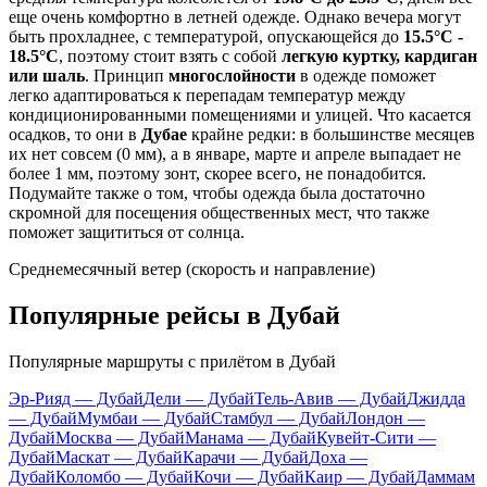
еще очень комфортно в летней одежде. Однако вечера могут
быть прохладнее, с температурой, опускающейся до
15.5°C -
18.5°C
, поэтому стоит взять с собой
легкую куртку, кардиган
или шаль
. Принцип
многослойности
в одежде поможет
легко адаптироваться к перепадам температур между
кондиционированными помещениями и улицей. Что касается
осадков, то они в
Дубае
крайне редки: в большинстве месяцев
их нет совсем (0 мм), а в январе, марте и апреле выпадает не
более 1 мм, поэтому зонт, скорее всего, не понадобится.
Подумайте также о том, чтобы одежда была достаточно
скромной для посещения общественных мест, что также
поможет защититься от солнца.
Среднемесячный ветер (скорость и направление)
Популярные рейсы в Дубай
Популярные маршруты с прилётом в Дубай
Эр-Рияд — Дубай
Дели — Дубай
Тель-Авив — Дубай
Джидда
— Дубай
Мумбаи — Дубай
Стамбул — Дубай
Лондон —
Дубай
Москва — Дубай
Манама — Дубай
Кувейт-Сити —
Дубай
Маскат — Дубай
Карачи — Дубай
Доха —
Дубай
Коломбо — Дубай
Кочи — Дубай
Каир — Дубай
Даммам