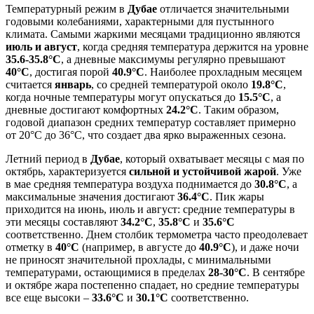
Температурный режим в
Дубае
отличается значительными
годовыми колебаниями, характерными для пустынного
климата. Самыми жаркими месяцами традиционно являются
июль и август
, когда средняя температура держится на уровне
35.6-35.8°C
, а дневные максимумы регулярно превышают
40°C
, достигая порой
40.9°C
. Наиболее прохладным месяцем
считается
январь
, со средней температурой около
19.8°C
,
когда ночные температуры могут опускаться до
15.5°C
, а
дневные достигают комфортных
24.2°C
. Таким образом,
годовой диапазон средних температур составляет примерно
от 20°C до 36°C, что создает два ярко выраженных сезона.
Летний период в
Дубае
, который охватывает месяцы с мая по
октябрь, характеризуется
сильной и устойчивой жарой
. Уже
в мае средняя температура воздуха поднимается до
30.8°C
, а
максимальные значения достигают
36.4°C
. Пик жары
приходится на июнь, июль и август: средние температуры в
эти месяцы составляют
34.2°C
,
35.8°C
и
35.6°C
соответственно. Днем столбик термометра часто преодолевает
отметку в
40°C
(например, в августе до
40.9°C
), и даже ночи
не приносят значительной прохлады, с минимальными
температурами, остающимися в пределах
28-30°C
. В сентябре
и октябре жара постепенно спадает, но средние температуры
все еще высоки –
33.6°C
и
30.1°C
соответственно.