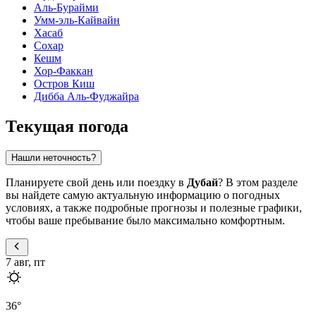
Аль-Бурайми
Умм-эль-Кайвайн
Хасаб
Сохар
Кешм
Хор-Факкан
Остров Киш
Дибба Аль-Фуджайра
Текущая погода
Нашли неточность?
Планируете свой день или поездку в
Дубай
? В этом разделе
вы найдете самую актуальную информацию о погодных
условиях, а также подробные прогнозы и полезные графики,
чтобы ваше пребывание было максимально комфортным.
7 авг, пт
36
°