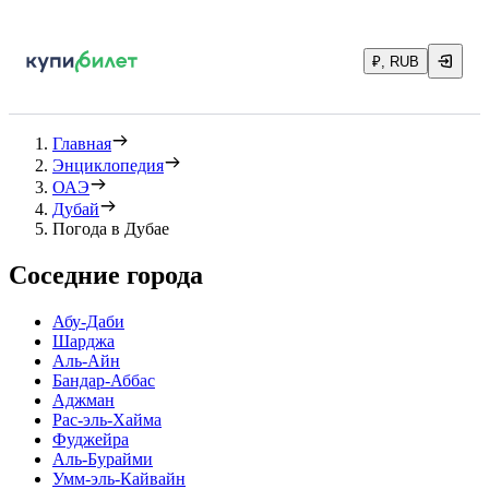
₽, RUB
Главная
Энциклопедия
ОАЭ
Дубай
Погода в Дубае
Соседние города
Абу-Даби
Шарджа
Аль-Айн
Бандар-Аббас
Аджман
Рас-эль-Хайма
Фуджейра
Аль-Бурайми
Умм-эль-Кайвайн