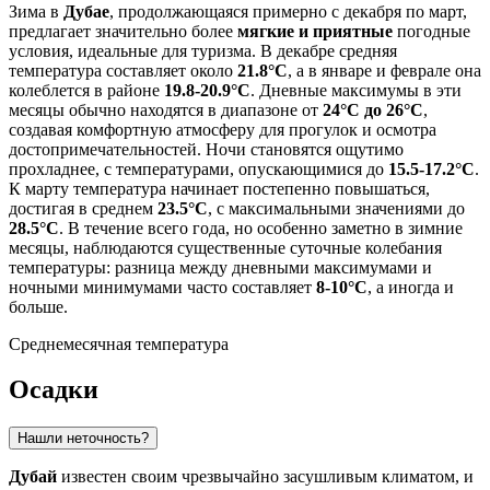
Зима в
Дубае
, продолжающаяся примерно с декабря по март,
предлагает значительно более
мягкие и приятные
погодные
условия, идеальные для туризма. В декабре средняя
температура составляет около
21.8°C
, а в январе и феврале она
колеблется в районе
19.8-20.9°C
. Дневные максимумы в эти
месяцы обычно находятся в диапазоне от
24°C до 26°C
,
создавая комфортную атмосферу для прогулок и осмотра
достопримечательностей. Ночи становятся ощутимо
прохладнее, с температурами, опускающимися до
15.5-17.2°C
.
К марту температура начинает постепенно повышаться,
достигая в среднем
23.5°C
, с максимальными значениями до
28.5°C
. В течение всего года, но особенно заметно в зимние
месяцы, наблюдаются существенные суточные колебания
температуры: разница между дневными максимумами и
ночными минимумами часто составляет
8-10°C
, а иногда и
больше.
Среднемесячная температура
Осадки
Нашли неточность?
Дубай
известен своим чрезвычайно засушливым климатом, и