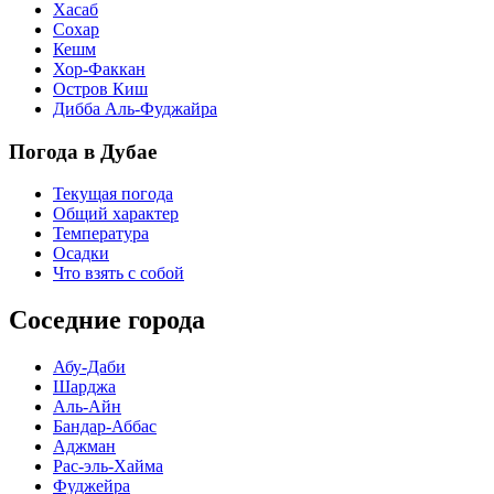
Хасаб
Сохар
Кешм
Хор-Факкан
Остров Киш
Дибба Аль-Фуджайра
Погода в Дубае
Текущая погода
Общий характер
Температура
Осадки
Что взять с собой
Соседние города
Абу-Даби
Шарджа
Аль-Айн
Бандар-Аббас
Аджман
Рас-эль-Хайма
Фуджейра