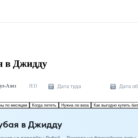
я в Джидду
ул-Азиз
JED
Дата туда
Дата о
ны по месяцам
Когда лететь
Нужна ли виза
Как выгодно купить би
убая в Джидду