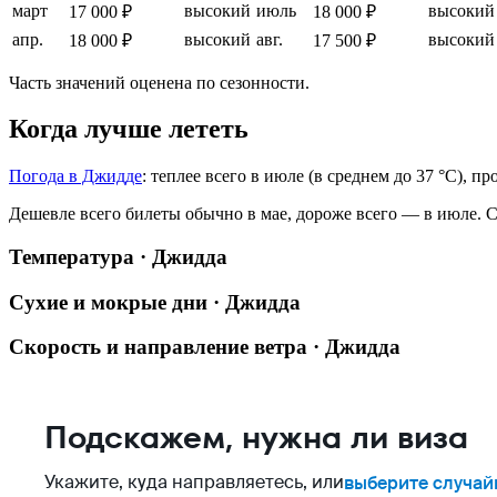
март
высокий
июль
высокий
17 000 ₽
18 000 ₽
апр.
высокий
авг.
высокий
18 000 ₽
17 500 ₽
Часть значений оценена по сезонности.
Когда лучше лететь
Погода в Джидде
: теплее всего в июле (в среднем до 37 °C), п
Дешевле всего билеты обычно в мае, дороже всего — в июле.
С
Температура · Джидда
Сухие и мокрые дни · Джидда
Скорость и направление ветра · Джидда
Подскажем, нужна ли виза
Укажите, куда направляетесь, или
выберите случай