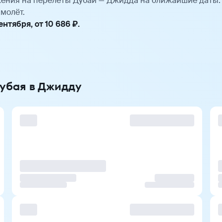
ения на перелёты Дубай — Джидда на ближайшие даты.
молёт.
тября, от 10 686 ₽.
Дубая в Джидду