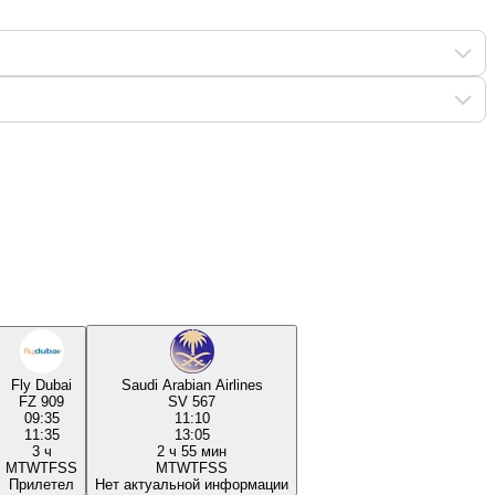
Fly Dubai
Saudi Arabian Airlines
FZ 909
SV 567
09:35
11:10
11:35
13:05
3 ч
2 ч 55 мин
M
T
W
T
F
S
S
M
T
W
T
F
S
S
Прилетел
Нет актуальной информации