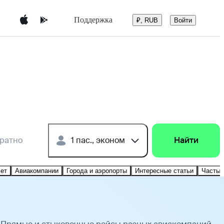
Поддержка
Войти
₽, RUB
братно
1 пас., эконом
Найти
лет
Авиакомпании
Города и аэропорты
Интересные статьи
Частые