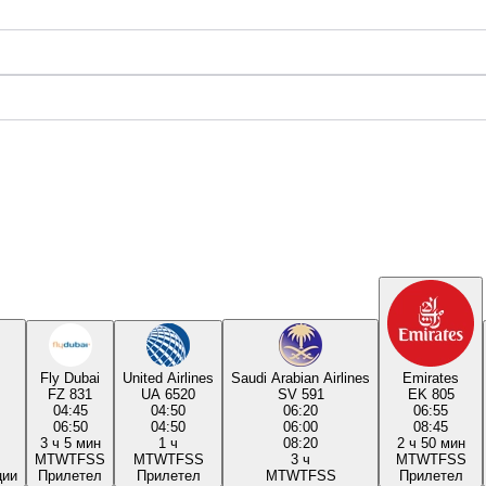
Fly Dubai
United Airlines
Saudi Arabian Airlines
Emirates
FZ 831
UA 6520
SV 591
EK 805
04:45
04:50
06:20
06:55
06:50
04:50
06:00
08:45
3 ч 5 мин
1 ч
08:20
2 ч 50 мин
M
T
W
T
F
S
S
M
T
W
T
F
S
S
3 ч
M
T
W
T
F
S
S
ции
Прилетел
Прилетел
M
T
W
T
F
S
S
Прилетел