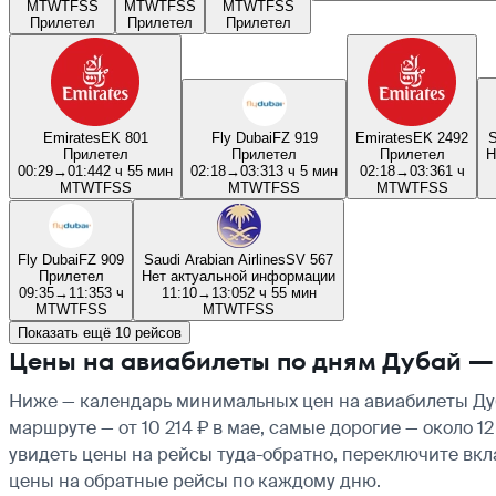
M
T
W
T
F
S
S
M
T
W
T
F
S
S
M
T
W
T
F
S
S
Прилетел
Прилетел
Прилетел
Emirates
EK 801
Fly Dubai
FZ 919
Emirates
EK 2492
S
Прилетел
Прилетел
Прилетел
Н
00:29
→
01:44
2 ч 55 мин
02:18
→
03:31
3 ч 5 мин
02:18
→
03:36
1 ч
M
T
W
T
F
S
S
M
T
W
T
F
S
S
M
T
W
T
F
S
S
Fly Dubai
FZ 909
Saudi Arabian Airlines
SV 567
Прилетел
Нет актуальной информации
09:35
→
11:35
3 ч
11:10
→
13:05
2 ч 55 мин
M
T
W
T
F
S
S
M
T
W
T
F
S
S
Показать ещё 10 рейсов
Цены на авиабилеты по дням Дубай 
Ниже — календарь минимальных цен на авиабилеты Дуб
маршруте — от 10 214 ₽ в мае, самые дорогие — около 
увидеть цены на рейсы туда-обратно, переключите вк
цены на обратные рейсы по каждому дню.