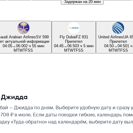
Задержан на 20 мин
audi Arabian Airlines
SV 599
Fly Dubai
FZ 831
United Airlines
UA 6
ет актуальной информации
Прилетел
Прилетел
04:05
→
06:00
2 ч 55 мин
04:45
→
06:50
3 ч 5 мин
04:50
→
04:50
1 ч
M
T
W
T
F
S
S
M
T
W
T
F
S
S
M
T
W
T
F
S
S
— Джидда
ай — Джидда по дням. Выберите удобную дату и сразу 
12 708 ₽ в июле. Если даты поездки гибкие, календарь п
ладку «Туда-обратно» над календарём, выберите дату в