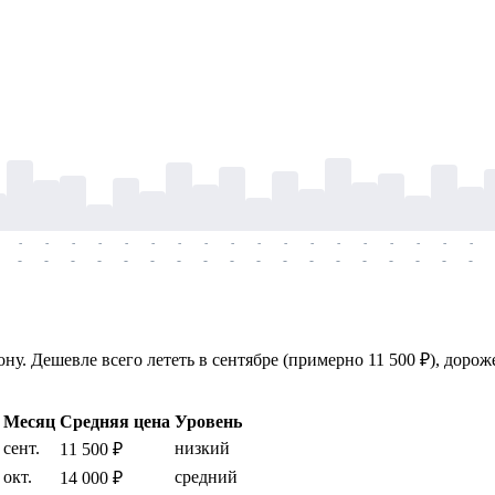
-
-
-
-
-
-
-
-
-
-
-
-
-
-
-
-
-
-
-
-
-
-
-
-
-
-
-
-
-
-
-
-
-
-
-
-
у. Дешевле всего лететь в сентябре (примерно 11 500 ₽), дороже
Месяц
Средняя цена
Уровень
сент.
низкий
11 500 ₽
окт.
средний
14 000 ₽