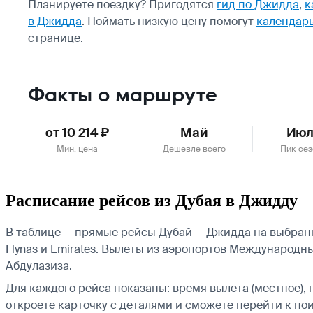
Планируете поездку? Пригодятся
гид по Джидда
,
к
в Джидда
.
Поймать низкую цену помогут
календарь
странице.
Факты о маршруте
от 10 214 ₽
Май
Июл
Мин. цена
Дешевле всего
Пик сез
Расписание рейсов из Дубая в Джидду
В таблице — прямые рейсы Дубай — Джидда на выбранную
Flynas и Emirates.
Вылеты из аэропортов Международны
Абдулазиза.
Для каждого рейса показаны: время вылета (местное), 
откроете карточку с деталями и сможете перейти к пои