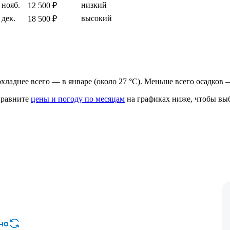
нояб.
низкий
12 500 ₽
дек.
высокий
18 500 ₽
рохладнее всего — в январе (около 27 °C). Меньше всего осадков 
равните
цены и погоду по месяцам
на графиках ниже, чтобы выб
но