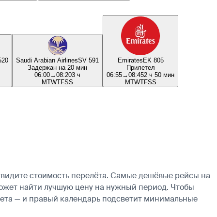
520
Saudi Arabian Airlines
SV 591
Emirates
EK 805
Задержан на 20 мин
Прилетел
06:00
→
08:20
3 ч
06:55
→
08:45
2 ч 50 мин
M
T
W
T
F
S
S
M
T
W
T
F
S
S
увидите стоимость перелёта. Самые дешёвые рейсы на
оможет найти лучшую цену на нужный период. Чтобы
ылета — и правый календарь подсветит минимальные