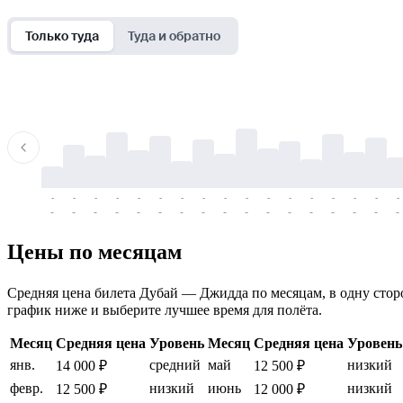
Только туда
Туда и обратно
-
-
-
-
-
-
-
-
-
-
-
-
-
-
-
-
-
-
-
-
-
-
-
-
-
-
-
-
-
-
-
-
-
-
Цены по месяцам
Средняя цена билета Дубай — Джидда по месяцам, в одну сторон
график ниже и выберите лучшее время для полёта.
Месяц
Средняя цена
Уровень
Месяц
Средняя цена
Уровень
янв.
средний
май
низкий
14 000 ₽
12 500 ₽
февр.
низкий
июнь
низкий
12 500 ₽
12 000 ₽