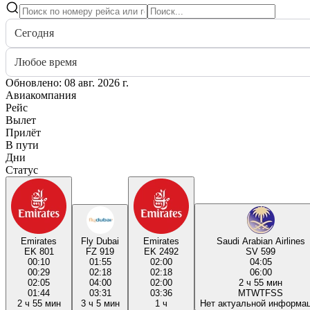
Сегодня
Любое время
Обновлено: 08 авг. 2026 г.
Авиакомпания
Рейс
Вылет
Прилёт
В пути
Дни
Статус
Emirates
Fly Dubai
Emirates
Saudi Arabian Airlines
EK 801
FZ 919
EK 2492
SV 599
00:10
01:55
02:00
04:05
00:29
02:18
02:18
06:00
02:05
04:00
02:00
2 ч 55 мин
01:44
03:31
03:36
M
T
W
T
F
S
S
2 ч 55 мин
3 ч 5 мин
1 ч
Нет актуальной информа