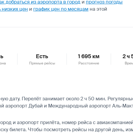
ак добраться из аэропорта в город
и
прогноз погоды
 низких цен
и
график цен по месяцам
на этой
ь
Есть
1 695 км
2 ч
она
Прямые рейсы
Расстояние
Врем
 дату. Перелёт занимает около 2 ч 50 мин. Регулярные п
й аэропорт Дубай и Международный аэропорт Аль-Макт
город и аэропорт прилёта, номер рейса с авиакомпанией,
ску билета.
Чтобы посмотреть рейсы на другой день, из