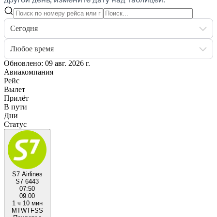
Сегодня
Любое время
Обновлено: 09 авг. 2026 г.
Авиакомпания
Рейс
Вылет
Прилёт
В пути
Дни
Статус
S7 Airlines
S7 6443
07:50
09:00
1 ч 10 мин
M
T
W
T
F
S
S