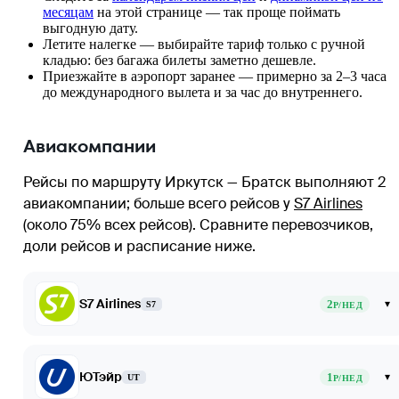
месяцам
на этой странице — так проще поймать
выгодную дату.
Летите налегке — выбирайте тариф только с ручной
кладью: без багажа билеты заметно дешевле.
Приезжайте в аэропорт заранее — примерно за 2–3 часа
до международного вылета и за час до внутреннего.
Авиакомпании
Рейсы по маршруту Иркутск — Братск выполняют 2
авиакомпании
; больше всего рейсов у
S7 Airlines
(около 75% всех рейсов)
. Сравните перевозчиков,
доли рейсов и расписание ниже.
S7 Airlines
2
▾
S7
Р/НЕД
ЮТэйр
1
▾
UT
Р/НЕД