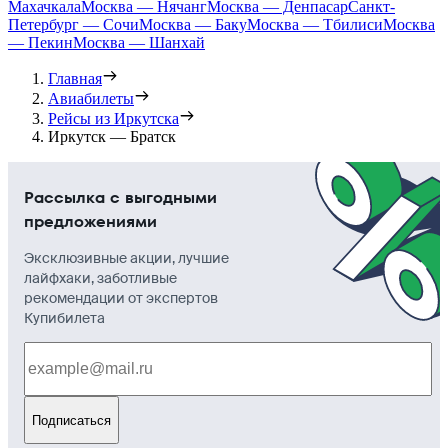
Махачкала
Москва — Нячанг
Москва — Денпасар
Санкт-
Петербург — Сочи
Москва — Баку
Москва — Тбилиси
Москва
— Пекин
Москва — Шанхай
Главная
Авиабилеты
Рейсы из Иркутска
Иркутск — Братск
Рассылка с выгодными
предложениями
Эксклюзивные акции, лучшие
лайфхаки, заботливые
рекомендации от экспертов
Купибилета
Подписаться