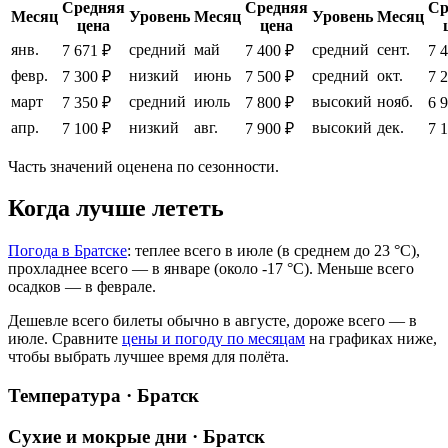
Средняя
Средняя
Ср
Месяц
Уровень
Месяц
Уровень
Месяц
цена
цена
янв.
средний
май
средний
сент.
7 671 ₽
7 400 ₽
7 
февр.
низкий
июнь
средний
окт.
7 300 ₽
7 500 ₽
7 
март
средний
июль
высокий
нояб.
7 350 ₽
7 800 ₽
6 
апр.
низкий
авг.
высокий
дек.
7 100 ₽
7 900 ₽
7 
Часть значений оценена по сезонности.
Когда лучше лететь
Погода в Братске
: теплее всего в июле (в среднем до 23 °C),
прохладнее всего — в январе (около -17 °C). Меньше всего
осадков — в феврале.
Дешевле всего билеты обычно в августе, дороже всего — в
июле.
Сравните
цены и погоду по месяцам
на графиках ниже,
чтобы выбрать лучшее время для полёта.
Температура · Братск
Сухие и мокрые дни · Братск