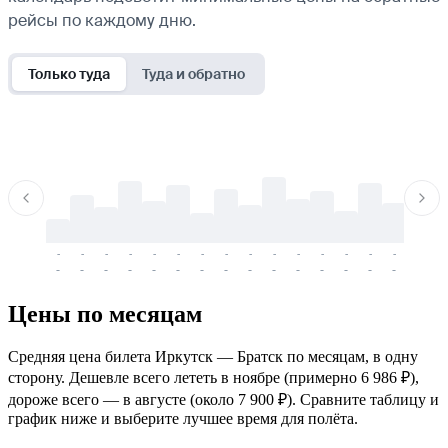
рейсы по каждому дню.
Только туда
Туда и обратно
-
-
-
-
-
-
-
-
-
-
-
-
-
-
-
-
-
-
-
-
-
-
-
-
-
-
-
-
-
-
-
-
-
-
Цены по месяцам
Средняя цена билета Иркутск — Братск по месяцам, в одну
сторону. Дешевле всего лететь в ноябре (примерно 6 986 ₽),
дороже всего — в августе (около 7 900 ₽). Сравните таблицу и
график ниже и выберите лучшее время для полёта.