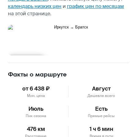
календарь низких цен
и
график цен по месяцам
на этой странице.
Подробнее
Факты о маршруте
от 6 438 ₽
Август
Мин. цена
Дешевле всего
Июль
Есть
Пик сезона
Прямые рейсы
476 км
1 ч 6 мин
Расстояние
Время в пути