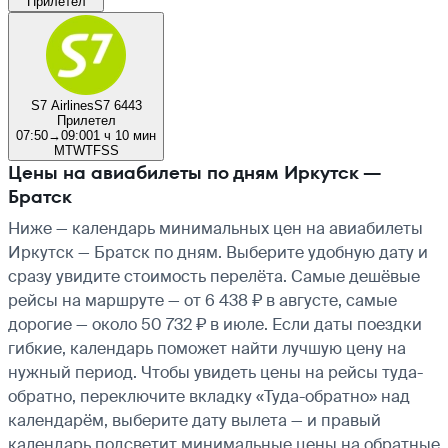
Прилетел
S7 Airlines
S7 6443
Прилетел
07:50
→
09:00
1 ч 10 мин
M
T
W
T
F
S
S
Цены на авиабилеты по дням Иркутск —
Братск
Ниже — календарь минимальных цен на авиабилеты
Иркутск — Братск по дням. Выберите удобную дату и
сразу увидите стоимость перелёта. Самые дешёвые
рейсы на маршруте — от 6 438 ₽ в августе, самые
дорогие — около 50 732 ₽ в июле. Если даты поездки
гибкие, календарь поможет найти лучшую цену на
нужный период. Чтобы увидеть цены на рейсы туда-
обратно, переключите вкладку «Туда-обратно» над
календарём, выберите дату вылета — и правый
календарь подсветит минимальные цены на обратные