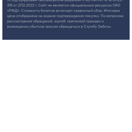
«РЖД-Цифровые пассажирские решения» с АО «ФПК» № ФПК-22-
316 от 27.12.2022 г. Сайт не является официальным ресурсом ОАО
«РЖД». Стоимость билетов включает сервисный сбор. Итоговая
цена отображена на экране подтверждения покупки. По вопросам
рассмотрения обращений, жалоб, претензий граждан о
возмещении убытков просим обращаться в Службу Заботы.