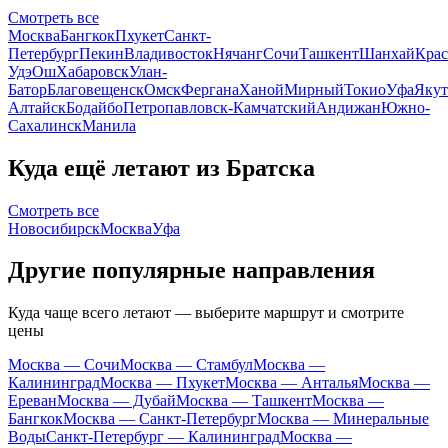
Смотреть все
Москва
Бангкок
Пхукет
Санкт-
Петербург
Пекин
Владивосток
Нячанг
Сочи
Ташкент
Шанхай
Крас
Удэ
Ош
Хабаровск
Улан-
Батор
Благовещенск
Омск
Фергана
Ханой
Мирный
Токио
Уфа
Якут
Алтайск
Бодайбо
Петропавловск-Камчатский
Андижан
Южно-
Сахалинск
Манила
Куда ещё летают из Братска
Смотреть все
Новосибирск
Москва
Уфа
Другие популярные направления
Куда чаще всего летают — выберите маршрут и смотрите
цены
Москва — Сочи
Москва — Стамбул
Москва —
Калининград
Москва — Пхукет
Москва — Анталья
Москва —
Ереван
Москва — Дубай
Москва — Ташкент
Москва —
Бангкок
Москва — Санкт-Петербург
Москва — Минеральные
Воды
Санкт-Петербург — Калининград
Москва —