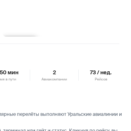
Подробнее
 50 мин
2
73 / нед.
мя в пути
Авиакомпании
Рейсов
улярные перелёты выполняют Уральские авиалинии и
 терминал или гейт и статус. Кликнув по рейсу, вы