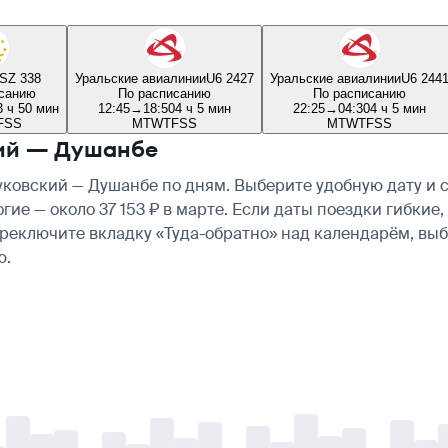
SZ 338
Уральские авиалинии
U6 2427
Уральские авиалинии
U6 244
санию
По расписанию
По расписанию
3 ч 50 мин
12:45
→
18:50
4 ч 5 мин
22:25
→
04:30
4 ч 5 мин
F
S
S
M
T
W
T
F
S
S
M
T
W
T
F
S
S
кий — Душанбе
овский — Душанбе по дням. Выберите удобную дату и с
рогие — около 37 153 ₽ в марте. Если даты поездки гибк
ереключите вкладку «Туда-обратно» над календарём, вы
ю.