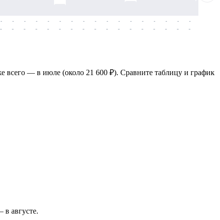
-
-
-
-
-
-
-
-
-
-
-
-
-
-
-
-
-
-
-
-
-
-
-
-
-
-
-
-
-
-
-
-
-
-
-
-
-
-
е всего — в июле (около 21 600 ₽). Сравните таблицу и график
— в августе.