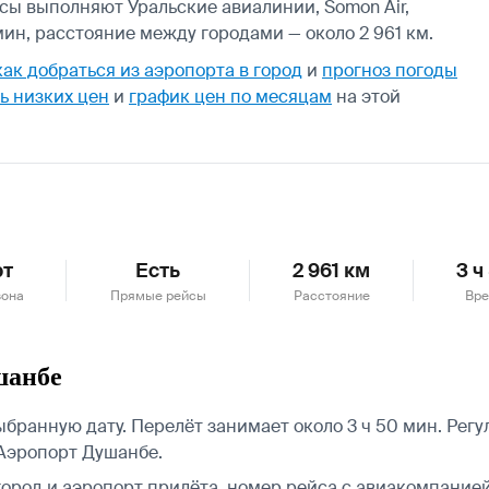
йсы выполняют Уральские авиалинии, Somon Air,
ин, расстояние между городами — около 2 961 км.
как добраться из аэропорта в город
и
прогноз погоды
ь низких цен
и
график цен по месяцам
на этой
рт
Есть
2 961 км
3 ч
зона
Прямые рейсы
Расстояние
Вре
шанбе
бранную дату. Перелёт занимает около 3 ч 50 мин. Рег
Аэропорт Душанбе.
город и аэропорт прилёта, номер рейса с авиакомпанией,