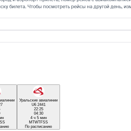
ску билета.
Чтобы посмотреть рейсы на другой день, из
виалинии
Уральские авиалинии
27
U6 2441
5
22:25
0
04:30
мин
4 ч 5 мин
S
S
M
T
W
T
F
S
S
санию
По расписанию