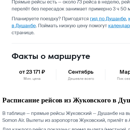
Прямые рейсы есть — около 73 рейса в неделю, ре
перелёт без пересадок занимает примерно 3 ч 50 м
Планируете поездку? Пригодятся
гид по Душанбе
,
в Душанбе
.
Поймать низкую цену помогут
календар
странице.
Факты о маршруте
от 23 171 ₽
Сентябрь
Ма
Мин. цена
Дешевле всего
Пик се
Расписание рейсов из Жуковского в Ду
В таблице — прямые рейсы Жуковский — Душанбе на вы
Somon Air.
Вылеты из аэропортов Жуковский, прилёт в 
Для каждого рейса показаны: время вылета (местное), 