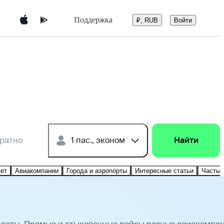
Поддержка
Войти
₽, RUB
братно
1 пас., эконом
Найти
лет
Авиакомпании
Города и аэропорты
Интересные статьи
Частые