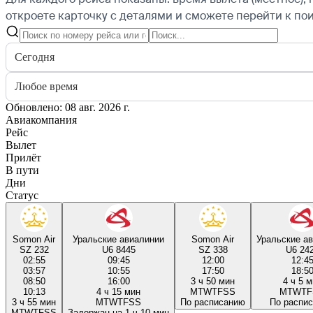
откроете карточку с деталями и сможете перейти к пои
Сегодня
Любое время
Обновлено: 08 авг. 2026 г.
Авиакомпания
Рейс
Вылет
Прилёт
В пути
Дни
Статус
Somon Air
Уральские авиалинии
Somon Air
Уральские а
SZ 232
U6 8445
SZ 338
U6 24
02:55
09:45
12:00
12:4
03:57
10:55
17:50
18:5
08:50
16:00
3 ч 50 мин
4 ч 5 
10:13
4 ч 15 мин
M
T
W
T
F
S
S
M
T
W
T
F
3 ч 55 мин
M
T
W
T
F
S
S
По расписанию
По распи
M
T
W
T
F
S
S
Задержан на 1 ч 10 мин