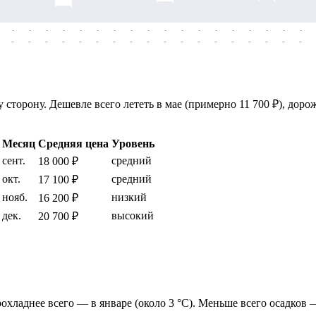
-
-
-
-
-
-
-
-
-
-
-
-
-
-
-
-
-
-
-
-
-
-
-
-
-
-
-
-
-
-
-
-
-
-
-
-
торону. Дешевле всего лететь в мае (примерно 11 700 ₽), дорож
Месяц
Средняя цена
Уровень
сент.
средний
18 000 ₽
окт.
средний
17 100 ₽
нояб.
низкий
16 200 ₽
дек.
высокий
20 700 ₽
прохладнее всего — в январе (около 3 °C). Меньше всего осадков 