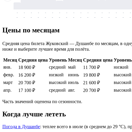
-
-
-
-
-
-
-
-
-
-
-
-
-
-
-
-
-
-
-
-
-
-
-
-
-
-
-
-
-
-
-
-
-
-
Цены по месяцам
Средняя цена билета Жуковский — Душанбе по месяцам, в одну с
ниже и выберите лучшее время для полёта.
Месяц
Средняя цена
Уровень
Месяц
Средняя цена
Уровень
янв.
средний
май
низкий
18 900 ₽
11 700 ₽
февр.
низкий
июнь
высокий
16 200 ₽
19 800 ₽
март
высокий
июль
высокий
20 700 ₽
21 600 ₽
апр.
средний
авг.
высокий
17 100 ₽
20 700 ₽
Часть значений оценена по сезонности.
Когда лучше лететь
Погода в Душанбе
: теплее всего в июле (в среднем до 29 °C), 