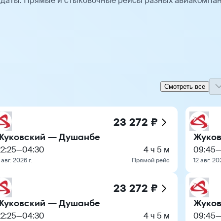
 даты. Прямые и стыковочные рейсы разных авиакомпа
Смотреть все
23 272 ₽
Жуковский — Душанбе
Жуков
22:25
—
04:30
4 ч 5 м
09:45
 авг. 2026 г.
Прямой рейс
12 авг. 20
23 272 ₽
Жуковский — Душанбе
Жуков
22:25
—
04:30
4 ч 5 м
09:45