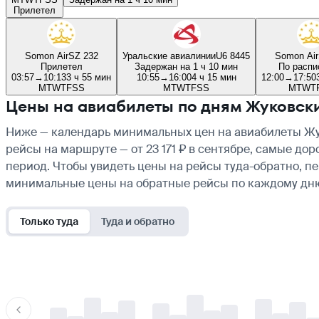
Прилетел
Somon Air
SZ 232
Уральские авиалинии
U6 8445
Somon Air
Прилетел
Задержан на 1 ч 10 мин
По распи
03:57
→
10:13
3 ч 55 мин
10:55
→
16:00
4 ч 15 мин
12:00
→
17:50
M
T
W
T
F
S
S
M
T
W
T
F
S
S
M
T
W
T
Цены на авиабилеты по дням Жуковс
Ниже — календарь минимальных цен на авиабилеты Жук
рейсы на маршруте — от 23 171 ₽ в сентябре, самые до
период. Чтобы увидеть цены на рейсы туда-обратно, п
минимальные цены на обратные рейсы по каждому дн
Только туда
Туда и обратно