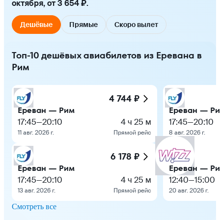
октября, от 3 654 ₽.
Дешёвые
Прямые
Скоро вылет
Топ-10 дешёвых авиабилетов из Еревана в
Рим
4 744 ₽
Ереван — Рим
Ереван — Р
17:45
—
20:10
4 ч 25 м
17:45
—
20:10
11 авг. 2026 г.
Прямой рейс
8 авг. 2026 г.
6 178 ₽
Ереван — Рим
Ереван — Р
17:45
—
20:10
4 ч 25 м
12:40
—
15:00
13 авг. 2026 г.
Прямой рейс
20 авг. 2026 г.
Смотреть все