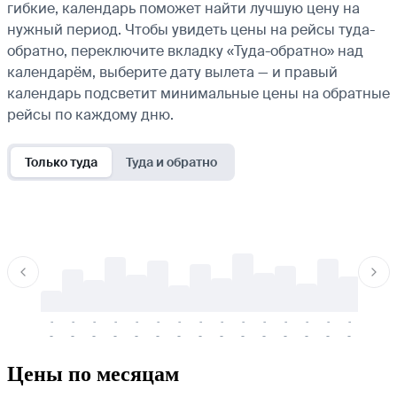
гибкие, календарь поможет найти лучшую цену на
нужный период. Чтобы увидеть цены на рейсы туда-
обратно, переключите вкладку «Туда-обратно» над
календарём, выберите дату вылета — и правый
календарь подсветит минимальные цены на обратные
рейсы по каждому дню.
Только туда
Туда и обратно
-
-
-
-
-
-
-
-
-
-
-
-
-
-
-
-
-
-
-
-
-
-
-
-
-
-
-
-
-
-
-
-
-
-
Цены по месяцам