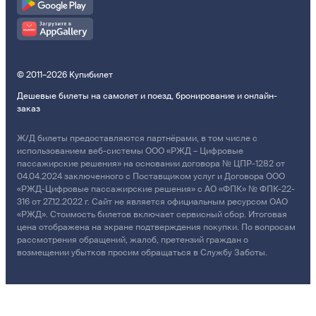
© 2011–2026 Купибилет
Дешевые билеты на самолет и поезд, бронирование и онлайн-
заказ
Ж/Д билеты предоставляются партнёрами, в том числе с
использованием веб-системы ООО «РЖД – Цифровые
пассажирские решения» на основании договора № ЦПР-1282 от
04.04.2024 заключенного с Поставщиком услуг и Договора ООО
«РЖД-Цифровые пассажирские решения» с АО «ФПК» № ФПК-22-
316 от 27.12.2022 г. Сайт не является официальным ресурсом ОАО
«РЖД». Стоимость билетов включает сервисный сбор. Итоговая
цена отображена на экране подтверждения покупки. По вопросам
рассмотрения обращений, жалоб, претензий граждан о
возмещении убытков просим обращаться в Службу Заботы.