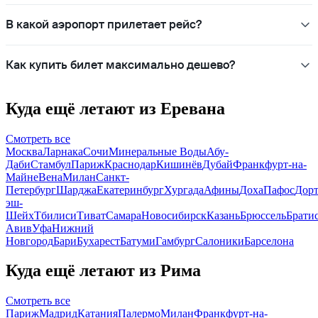
В какой аэропорт прилетает рейс?
Как купить билет максимально дешево?
Куда ещё летают из Еревана
Смотреть все
Москва
Ларнака
Сочи
Минеральные Воды
Абу-
Даби
Стамбул
Париж
Краснодар
Кишинёв
Дубай
Франкфурт-на-
Майне
Вена
Милан
Санкт-
Петербург
Шарджа
Екатеринбург
Хургада
Афины
Доха
Пафос
Дор
эш-
Шейх
Тбилиси
Тиват
Самара
Новосибирск
Казань
Брюссель
Брати
Авив
Уфа
Нижний
Новгород
Бари
Бухарест
Батуми
Гамбург
Салоники
Барселона
Куда ещё летают из Рима
Смотреть все
Париж
Мадрид
Катания
Палермо
Милан
Франкфурт-на-