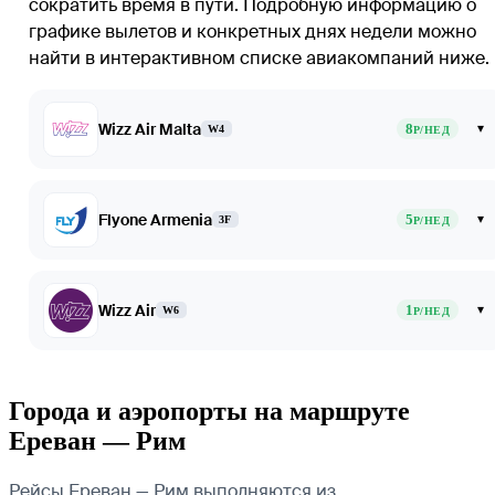
сократить время в пути. Подробную информацию о
графике вылетов и конкретных днях недели можно
найти в интерактивном списке авиакомпаний ниже.
Wizz Air Malta
8
▾
W4
Р/НЕД
Flyone Armenia
5
▾
3F
Р/НЕД
Wizz Air
1
▾
W6
Р/НЕД
Города и аэропорты на маршруте
Ереван — Рим
Рейсы Ереван — Рим выполняются из