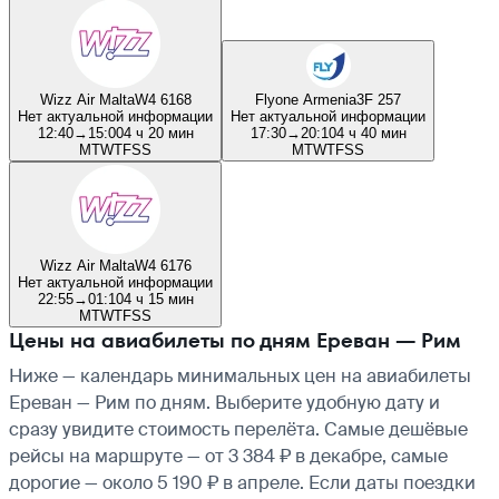
Wizz Air Malta
W4 6168
Flyone Armenia
3F 257
Нет актуальной информации
Нет актуальной информации
12:40
→
15:00
4 ч 20 мин
17:30
→
20:10
4 ч 40 мин
M
T
W
T
F
S
S
M
T
W
T
F
S
S
Wizz Air Malta
W4 6176
Нет актуальной информации
22:55
→
01:10
4 ч 15 мин
M
T
W
T
F
S
S
Цены на авиабилеты по дням Ереван — Рим
Ниже — календарь минимальных цен на авиабилеты
Ереван — Рим по дням. Выберите удобную дату и
сразу увидите стоимость перелёта. Самые дешёвые
рейсы на маршруте — от 3 384 ₽ в декабре, самые
дорогие — около 5 190 ₽ в апреле. Если даты поездки