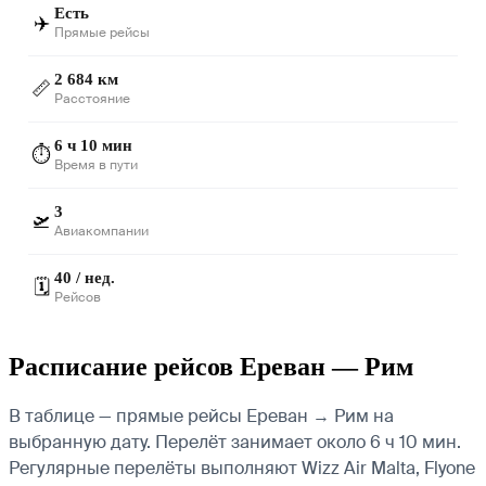
Есть
✈️
Прямые рейсы
2 684 км
📏
Расстояние
6 ч 10 мин
⏱️
Время в пути
3
🛫
Авиакомпании
40 / нед.
🗓️
Рейсов
Расписание рейсов Ереван — Рим
В таблице — прямые рейсы Ереван → Рим на
выбранную дату. Перелёт занимает около 6 ч 10 мин.
Регулярные перелёты выполняют Wizz Air Malta, Flyone