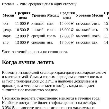
Ереван → Рим, средняя цена в одну сторону
Средняя
Средняя
Ср
Месяц
Уровень
Месяц
Уровень
Месяц
цена
цена
янв.
низкий
май
высокий
сент.
11 000 ₽
15 000 ₽
15
февр.
низкий
июнь
высокий
окт.
10 500 ₽
16 000 ₽
13
март
средний
июль
высокий
нояб.
12 000 ₽
17 000 ₽
11
апр.
средний
авг.
высокий
дек.
13 000 ₽
17 500 ₽
14
Часть значений оценена по сезонности.
Когда лучше лететь
Климат в итальянской столице характеризуется жарким летом
и мягкой зимой. Самым теплым периодом являются июль и
август с температурой до 31°C, а наиболее дождливым и
прохладным месяцем считается ноябрь, когда выпадает
значительное количество осадков.
Стоимость перелета существенно меняется в течение года.
Наиболее доступные билеты зафиксированы на декабрь —
3 054 ₽, а в августе цена достигает своего максимума и