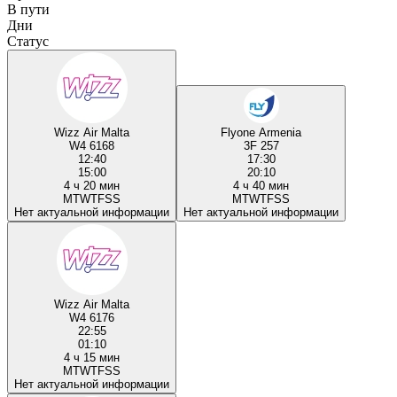
В пути
Дни
Статус
Wizz Air Malta
Flyone Armenia
W4 6168
3F 257
12:40
17:30
15:00
20:10
4 ч 20 мин
4 ч 40 мин
M
T
W
T
F
S
S
M
T
W
T
F
S
S
Нет актуальной информации
Нет актуальной информации
Wizz Air Malta
W4 6176
22:55
01:10
4 ч 15 мин
M
T
W
T
F
S
S
Нет актуальной информации