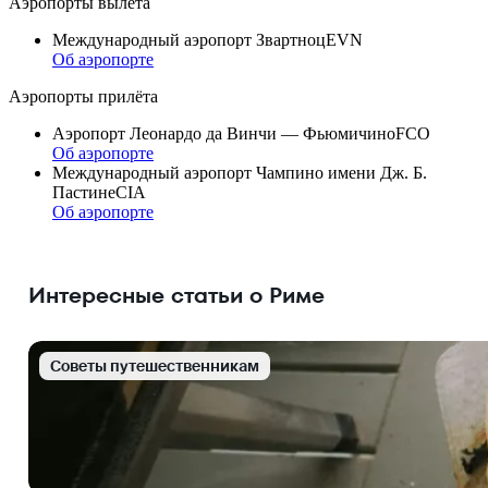
Аэропорты вылета
Международный аэропорт Звартноц
EVN
Об аэропорте
Аэропорты прилёта
Аэропорт Леонардо да Винчи — Фьюмичино
FCO
Об аэропорте
Международный аэропорт Чампино имени Дж. Б.
Пастине
CIA
Об аэропорте
Интересные статьи о Риме
Cоветы путешественникам