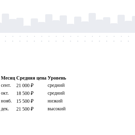
-
-
-
-
-
-
-
-
-
-
-
-
-
-
-
-
-
-
-
-
-
-
-
-
-
-
-
-
-
-
-
-
-
-
-
-
Месяц
Средняя цена
Уровень
сент.
средний
21 000 ₽
окт.
средний
18 500 ₽
нояб.
низкий
15 500 ₽
дек.
высокий
21 500 ₽