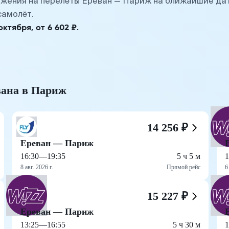
жения на перелёты Ереван — Париж на ближайшие дат
самолёт.
тября, от 6 602 ₽.
вана в Париж
14 256 ₽
Ереван — Париж
16:30
—
19:35
5 ч 5 м
1
8 авг. 2026 г.
Прямой рейс
6
15 227 ₽
Ереван — Париж
13:25
—
16:55
5 ч 30 м
1