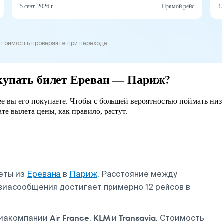
5 сент. 2026 г.
Прямой рейс
1
стоимость проверяйте при переходе.
окупать билет Ереван — Париж?
ее вы его покупаете. Чтобы с большей вероятностью поймать низ
ате вылета цены, как правило, растут.
еты из
Еревана
в
Париж
. Расстояние между
авиасообщения достигает примерно 12 рейсов в
Air France
KLM
Transavia
виакомпании
,
и
. Стоимость