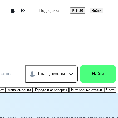
Поддержка
Войти
₽, RUB
ратно
1 пас., эконом
Найти
лет
Авиакомпании
Города и аэропорты
Интересные статьи
Частые