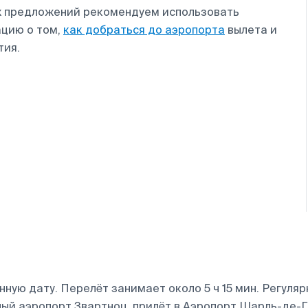
ых предложений рекомендуем использовать
ацию о том,
как добраться до аэропорта
вылета и
тия.
ю дату. Перелёт занимает около 5 ч 15 мин. Регулярные
й аэропорт Звартноц, прилёт в Аэропорт Шарль-де-Го