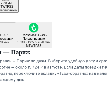
 ч 20 мин
M
T
W
T
F
S
S
расписанию
F 927
Transavia
TO 7495
формации
По расписанию
20 мин
16:30
→
19:50
5 ч 20 мин
M
T
W
T
F
S
S
ан — Париж
реван — Париж по дням. Выберите удобную дату и сра
огие — около 15 724 ₽ в августе. Если даты поездки г
братно, переключите вкладку «Туда-обратно» над кале
каждому дню.