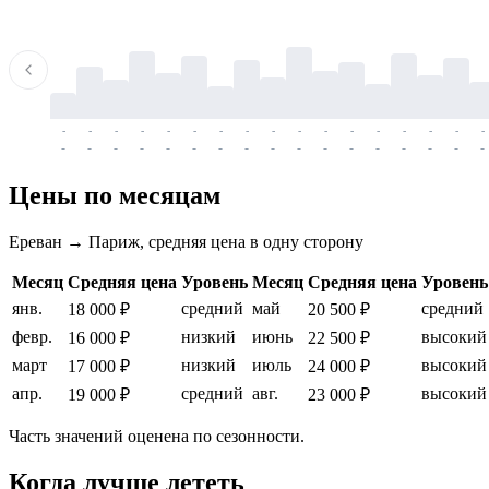
-
-
-
-
-
-
-
-
-
-
-
-
-
-
-
-
-
-
-
-
-
-
-
-
-
-
-
-
-
-
-
-
-
-
Цены по месяцам
Ереван → Париж, средняя цена в одну сторону
Месяц
Средняя цена
Уровень
Месяц
Средняя цена
Уровень
янв.
средний
май
средний
18 000 ₽
20 500 ₽
февр.
низкий
июнь
высокий
16 000 ₽
22 500 ₽
март
низкий
июль
высокий
17 000 ₽
24 000 ₽
апр.
средний
авг.
высокий
19 000 ₽
23 000 ₽
Часть значений оценена по сезонности.
Когда лучше лететь