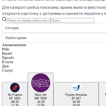
Для каждого рейса показаны: время вылета (местное),
откроете карточку с деталями и сможете перейти к п
Сегодня
Любое время
Авиакомпания
Рейс
Вылет
Прилёт
В пути
Дни
Статус
Air France
Wizz Air
Flyone Armenia
AF 1061
W6 7829
3F 927
08:20
14:20
16:30
11:35
17:50
19:50