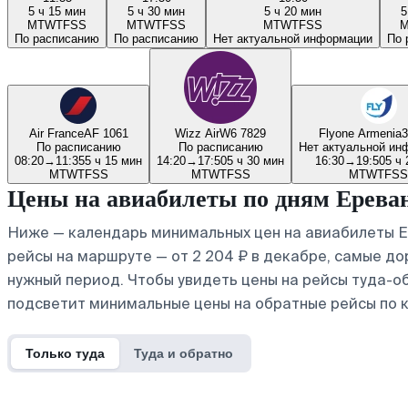
5 ч 15 мин
5 ч 30 мин
5 ч 20 мин
5
M
T
W
T
F
S
S
M
T
W
T
F
S
S
M
T
W
T
F
S
S
По расписанию
По расписанию
Нет актуальной информации
По 
Air France
AF 1061
Wizz Air
W6 7829
Flyone Armenia
3
По расписанию
По расписанию
Нет актуальной ин
08:20
→
11:35
5 ч 15 мин
14:20
→
17:50
5 ч 30 мин
16:30
→
19:50
5 ч 
M
T
W
T
F
S
S
M
T
W
T
F
S
S
M
T
W
T
F
S
S
Цены на авиабилеты по дням Ерев
Ниже — календарь минимальных цен на авиабилеты Е
рейсы на маршруте — от 2 204 ₽ в декабре, самые дор
нужный период. Чтобы увидеть цены на рейсы туда-о
подсветит минимальные цены на обратные рейсы по 
Только туда
Туда и обратно