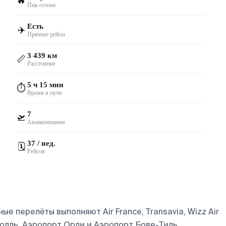
🔥
Пик сезона
Есть
✈️
Прямые рейсы
3 439 км
📏
Расстояние
5 ч 15 мин
⏱️
Время в пути
7
🛫
Авиакомпании
37 / нед.
🗓️
Рейсов
 перелёты выполняют Air France, Transavia, Wizz Air
лль, Аэропорт Орли и Аэропорт Бове-Тиль.