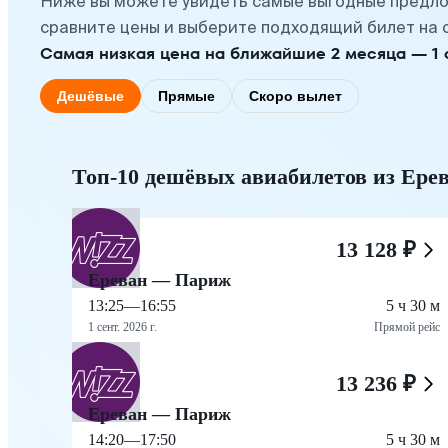
Ниже вы можете увидеть самые выгодные предло
сравните цены и выберите подходящий билет на 
Самая низкая цена на ближайшие 2 месяца — 1 ок
Дешёвые
Прямые
Скоро вылет
Топ-10 дешёвых авиабилетов из Ере
13 128 ₽
Ереван — Париж
13:25
—
16:55
5 ч 30 м
1 сент. 2026 г.
Прямой рейс
13 236 ₽
Ереван — Париж
14:20
—
17:50
5 ч 30 м