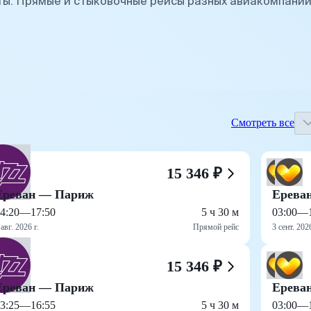
ы. Прямые и стыковочные рейсы разных авиакомпаний
Смотреть все
15 346 ₽
Ереван — Париж
Ерева
4:20
—
17:50
5 ч 30 м
03:00
—
 авг. 2026 г.
Прямой рейс
3 сент. 2026
15 346 ₽
Ереван — Париж
Ерева
3:25
—
16:55
5 ч 30 м
03:00
—