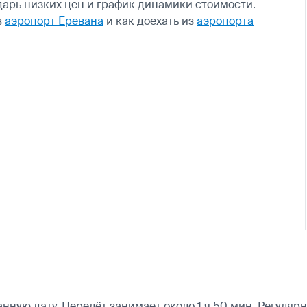
дарь низких цен и график динамики стоимости.
в
аэропорт Еревана
и как доехать из
аэропорта
ую дату. Перелёт занимает около 1 ч 50 мин. Регулярны