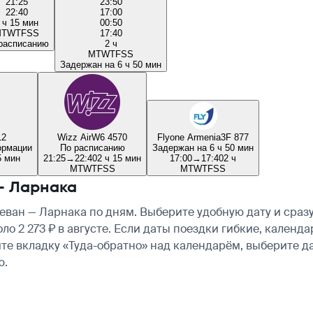
21:25
23:50
22:40
17:00
 ч 15 мин
00:50
M
T
W
T
F
S
S
17:40
расписанию
2 ч
M
T
W
T
F
S
S
Задержан на 6 ч 50 мин
12
Wizz Air
W6 4570
Flyone Armenia
3F 877
ормации
По расписанию
Задержан на 6 ч 50 мин
5 мин
21:25
→
22:40
2 ч 15 мин
17:00
→
17:40
2 ч
M
T
W
T
F
S
S
M
T
W
T
F
S
S
— Ларнака
ван — Ларнака по дням. Выберите удобную дату и сраз
коло 2 273 ₽ в августе. Если даты поездки гибкие, кале
те вкладку «Туда-обратно» над календарём, выберите д
ю.