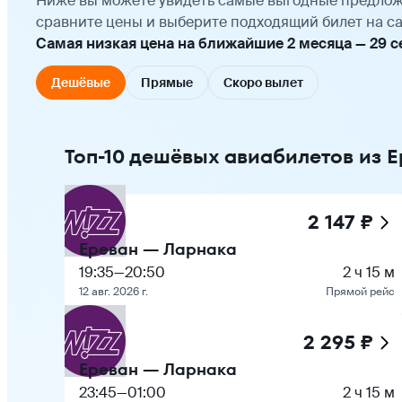
Ниже вы можете увидеть самые выгодные предлож
сравните цены и выберите подходящий билет на са
Самая низкая цена на ближайшие 2 месяца — 29 сен
Дешёвые
Прямые
Скоро вылет
Топ-10 дешёвых авиабилетов из 
2 147 ₽
Ереван — Ларнака
19:35
—
20:50
2 ч 15 м
12 авг. 2026 г.
Прямой рейс
2 295 ₽
Ереван — Ларнака
23:45
—
01:00
2 ч 15 м