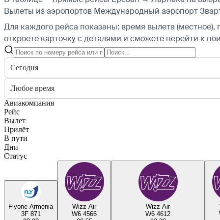
Вылеты из аэропортов Международный аэропорт Зварт
Для каждого рейса показаны: время вылета (местное), 
откроете карточку с деталями и сможете перейти к пои
Сегодня
Любое время
Авиакомпания
Рейс
Вылет
Прилёт
В пути
Дни
Статус
Flyone Armenia
Wizz Air
Wizz Air
3F 871
W6 4566
W6 4612