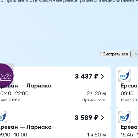
ы. Прямые и стыковочные рейсы разных авиакомпаний 
Смотреть все
3 437 ₽
Ереван — Ларнака
Ерева
20:40
—
22:00
2 ч 20 м
09:10
—
1 авг. 2026 г.
Прямой рейс
12 авг. 20
3 589 ₽
Ереван — Ларнака
Ерева
09:10
—
10:00
1 ч 50 м
16:45
—