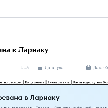
ана в Ларнаку
LCA
Дата туда
Дата о
ны по месяцам
Когда лететь
Нужна ли виза
Как выгодно купить би
ревана в Ларнаку