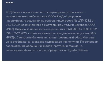
заказ
Ж/Д билеты предоставляются партнёрами, в том числе с
использованием веб-системы ООО «РЖД – Цифровые
пассажирские решения» на основании договора № ЦПР-1282 от
04.04.2024 заключенного с Поставщиком услуг и Договора ООО
«РЖД-Цифровые пассажирские решения» с АО «ФПК» № ФПК-22-
316 от 27.12.2022 г. Сайт не является официальным ресурсом ОАО
«РЖД». Стоимость билетов включает сервисный сбор. Итоговая
цена отображена на экране подтверждения покупки. По вопросам
рассмотрения обращений, жалоб, претензий граждан о
возмещении убытков просим обращаться в Службу Заботы.