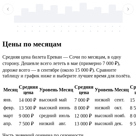
-
-
-
-
-
-
-
-
-
-
-
-
-
-
-
-
-
-
-
-
-
-
-
-
-
-
-
-
-
-
-
-
-
-
Цены по месяцам
Средняя цена билета Ереван — Сочи по месяцам, в одну
сторону. Дешевле всего лететь в мае (примерно 7 000 ₽),
дороже всего — в сентябре (около 15 000 ₽). Сравните
таблицу и график ниже и выберите лучшее время для полёта.
Средняя
Средняя
Ср
Месяц
Уровень
Месяц
Уровень
Месяц
цена
цена
янв.
высокий
май
низкий
сент.
14 000 ₽
7 000 ₽
15
февр.
высокий
июнь
низкий
окт.
13 500 ₽
8 000 ₽
8 
март
средний
июль
высокий
нояб.
9 000 ₽
12 000 ₽
8 
апр.
низкий
авг.
высокий
дек.
7 500 ₽
13 000 ₽
9 
Часть значений оценена по сезонности.