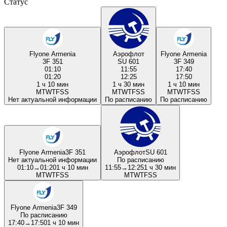
Статус
Flyone Armenia
Аэрофлот
Flyone Armenia
3F 351
SU 601
3F 349
01:10
11:55
17:40
01:20
12:25
17:50
1 ч 10 мин
1 ч 30 мин
1 ч 10 мин
M
T
W
T
F
S
S
M
T
W
T
F
S
S
M
T
W
T
F
S
S
Нет актуальной информации
По расписанию
По расписанию
Flyone Armenia
3F 351
Аэрофлот
SU 601
Нет актуальной информации
По расписанию
01:10
→
01:20
1 ч 10 мин
11:55
→
12:25
1 ч 30 мин
M
T
W
T
F
S
S
M
T
W
T
F
S
S
Flyone Armenia
3F 349
По расписанию
17:40
→
17:50
1 ч 10 мин