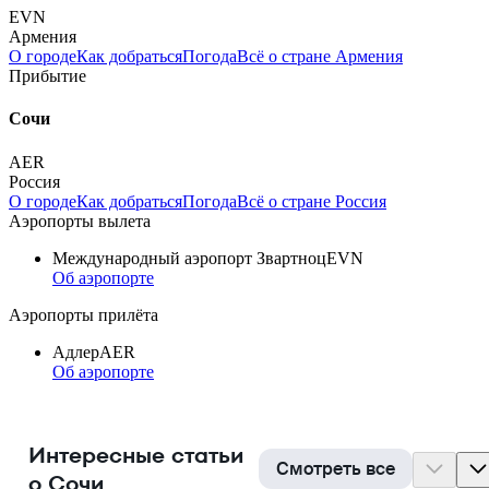
EVN
Армения
О городе
Как добраться
Погода
Всё о стране Армения
Прибытие
Сочи
AER
Россия
О городе
Как добраться
Погода
Всё о стране Россия
Аэропорты вылета
Международный аэропорт Звартноц
EVN
Об аэропорте
Аэропорты прилёта
Адлер
AER
Об аэропорте
Интересные статьи
Смотреть все
о Сочи