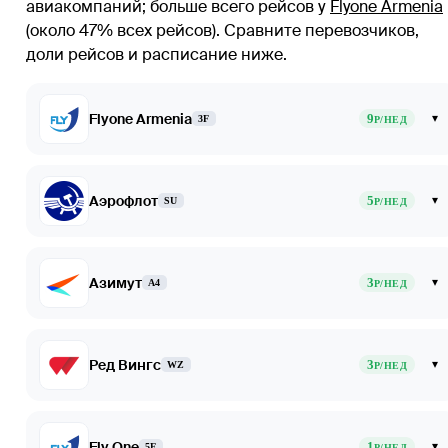
авиакомпаний
; больше всего рейсов у
Flyone Armenia
(около 47% всех рейсов)
. Сравните перевозчиков,
доли рейсов и расписание ниже.
Flyone Armenia
9
▾
3F
Р/НЕД
Аэрофлот
5
▾
SU
Р/НЕД
Азимут
3
▾
A4
Р/НЕД
Ред Вингс
3
▾
WZ
Р/НЕД
Fly One
1
▾
5F
Р/НЕД