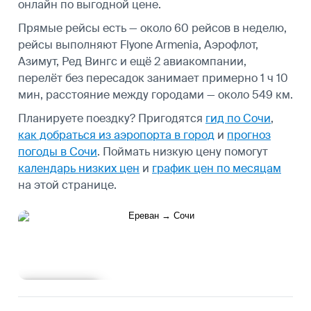
онлайн по выгодной цене.
Прямые рейсы есть — около 60 рейсов в неделю,
рейсы выполняют Flyone Armenia, Аэрофлот,
Азимут, Ред Вингс и ещё 2 авиакомпании,
перелёт без пересадок занимает примерно 1 ч 10
мин, расстояние между городами — около 549 км.
Планируете поездку? Пригодятся
гид по Сочи
,
как добраться из аэропорта в город
и
прогноз
погоды в Сочи
.
Поймать низкую цену помогут
календарь низких цен
и
график цен по месяцам
на этой странице.
Подробнее