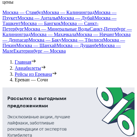
цены
Москва — Стамбул
Москва — Калининград
Москва —
Пхукет
Москва — Анталья
Москва — Дубай
Москва —
Ташкент
Москва — Бангкок
Москва — Санкт-
Петербург
Москва — Минеральные Воды
Санкт-Петербург —
Калининград
Москва — Махачкала
Москва — Нячанг
Москва
— Денпасар
Москва — Баку
Москва — Тбилиси
Москва —
Пекин
Москва — Шанхай
Москва — Душанбе
Москва —
Мале
Екатеринбург — Москва
Главная
Авиабилеты
Рейсы из Еревана
Ереван — Сочи
Рассылка с выгодными
предложениями
Эксклюзивные акции, лучшие
лайфхаки, заботливые
рекомендации от экспертов
Купибилета