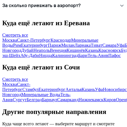
За сколько приезжать в аэропорт?
Куда ещё летают из Еревана
Смотреть все
Москва
Санкт-Петербург
Краснодар
Минеральные
Воды
Рим
Екатеринбург
Париж
Милан
Ларнака
Тиват
Самара
Уфа
Б
Новгород
Дубай
Неаполь
Венеция
Кишинёв
Казань
Красноярск
Бу
эш-Шейх
Абу-Даби
Ницца
Калининград
Бари
Тель-Авив
Пафос
Куда ещё летают из Сочи
Смотреть все
Москва
Санкт-
Петербург
Стамбул
Екатеринбург
Анталья
Казань
Уфа
Новосибирс
Новгород
Минеральные Воды
Тель-
Авив
Сургут
Белград
Барнаул
Самарканд
Нижнекамск
Киров
Орен
Другие популярные направления
Куда чаще всего летают — выберите маршрут и смотрите