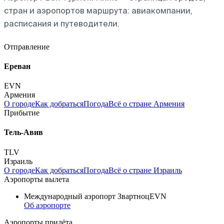
стран и аэропортов маршрута: авиакомпании,
расписания и путеводители.
Отправление
Ереван
EVN
Армения
О городе
Как добраться
Погода
Всё о стране Армения
Прибытие
Тель-Авив
TLV
Израиль
О городе
Как добраться
Погода
Всё о стране Израиль
Аэропорты вылета
Международный аэропорт Звартноц
EVN
Об аэропорте
Аэропорты прилёта