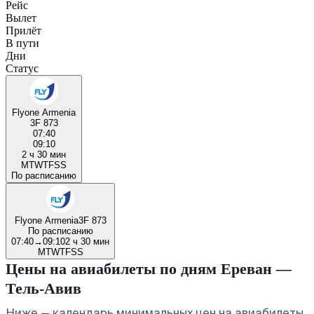
Рейс
Вылет
Прилёт
В пути
Дни
Статус
Flyone Armenia
3F 873
07:40
09:10
2 ч 30 мин
M
T
W
T
F
S
S
По расписанию
Flyone Armenia
3F 873
По расписанию
07:40
→
09:10
2 ч 30 мин
M
T
W
T
F
S
S
Цены на авиабилеты по дням Ереван —
Тель-Авив
Ниже — календарь минимальных цен на авиабилеты