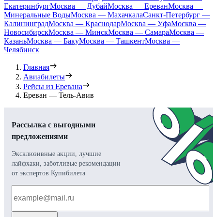
Екатеринбург
Москва — Дубай
Москва — Ереван
Москва —
Минеральные Воды
Москва — Махачкала
Санкт-Петербург —
Калининград
Москва — Краснодар
Москва — Уфа
Москва —
Новосибирск
Москва — Минск
Москва — Самара
Москва —
Казань
Москва — Баку
Москва — Ташкент
Москва —
Челябинск
Главная
Авиабилеты
Рейсы из Еревана
Ереван — Тель-Авив
Рассылка с выгодными
предложениями
Эксклюзивные акции, лучшие
лайфхаки, заботливые рекомендации
от экспертов Купибилета