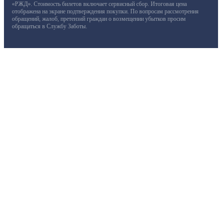
«РЖД». Стоимость билетов включает сервисный сбор. Итоговая цена
отображена на экране подтверждения покупки. По вопросам рассмотрения
обращений, жалоб, претензий граждан о возмещении убытков просим
обращаться в Службу Заботы.