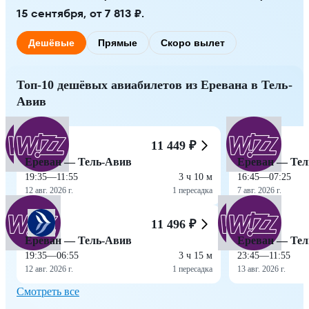
15 сентября, от 7 813 ₽.
Дешёвые
Прямые
Скоро вылет
Топ-10 дешёвых авиабилетов из Еревана в Тель-
Авив
11 449 ₽
Ереван — Тель-Авив
Ереван — Тел
19:35
—
11:55
3 ч 10 м
16:45
—
07:25
12 авг. 2026 г.
1 пересадка
7 авг. 2026 г.
11 496 ₽
Ереван — Тель-Авив
Ереван — Тел
19:35
—
06:55
3 ч 15 м
23:45
—
11:55
12 авг. 2026 г.
1 пересадка
13 авг. 2026 г.
Смотреть все