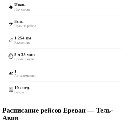
Июль
🔥
Пик сезона
Есть
✈️
Прямые рейсы
1 254 км
📏
Расстояние
5 ч 35 мин
⏱️
Время в пути
1
🛫
Авиакомпании
10 / нед.
🗓️
Рейсов
Расписание рейсов Ереван — Тель-
Авив