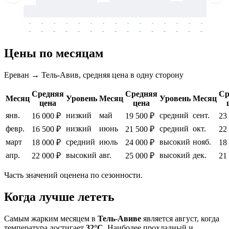
-
-
-
-
-
-
-
-
-
-
-
-
-
-
-
-
-
-
-
-
-
-
-
-
-
-
-
-
-
-
-
-
-
-
Цены по месяцам
Ереван → Тель-Авив, средняя цена в одну сторону
Средняя
Средняя
Ср
Месяц
Уровень
Месяц
Уровень
Месяц
цена
цена
янв.
низкий
май
средний
сент.
16 000 ₽
19 500 ₽
23
февр.
низкий
июнь
средний
окт.
16 500 ₽
21 500 ₽
22
март
средний
июль
высокий
нояб.
18 000 ₽
24 000 ₽
18
апр.
высокий
авг.
высокий
дек.
22 000 ₽
25 000 ₽
21
Часть значений оценена по сезонности.
Когда лучше лететь
Самым жарким месяцем в
Тель-Авиве
является август, когда
температура достигает
32°C
. Наиболее прохладный и