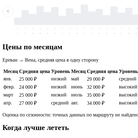
-
-
-
-
-
-
-
-
-
-
-
-
-
-
-
-
-
-
-
-
-
-
-
-
-
-
-
-
-
-
-
-
-
-
Цены по месяцам
Ереван → Вена, средняя цена в одну сторону
Месяц
Средняя цена
Уровень
Месяц
Средняя цена
Уровень
янв.
низкий
май
средний
25 000 ₽
29 000 ₽
февр.
низкий
июнь
высокий
24 000 ₽
32 000 ₽
март
низкий
июль
высокий
25 000 ₽
35 000 ₽
апр.
средний
авг.
высокий
27 000 ₽
34 000 ₽
Оценка по сезонности: точных данных по маршруту не найдено
Когда лучше лететь