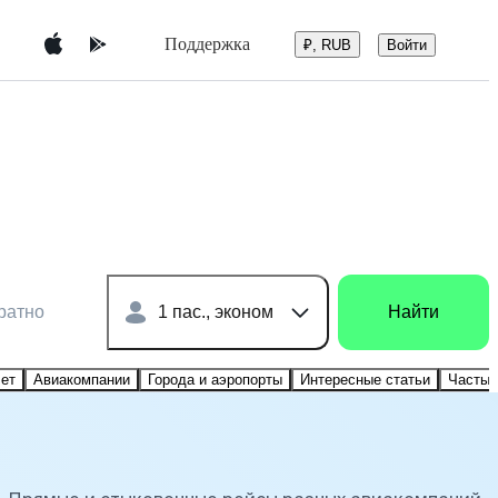
Поддержка
Войти
₽, RUB
ратно
1 пас., эконом
Найти
лет
Авиакомпании
Города и аэропорты
Интересные статьи
Частые