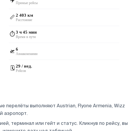
✈️
Прямые рейсы
2 403 км
📏
Расстояние
3 ч 45 мин
⏱️
Время в пути
6
🛫
Авиакомпании
29 / нед.
🗓️
Рейсов
 перелёты выполняют Austrian, Flyone Armenia, Wizz
й аэропорт.
ей, терминал или гейт и статус. Кликнув по рейсу, вы
, измените дату над таблицей.