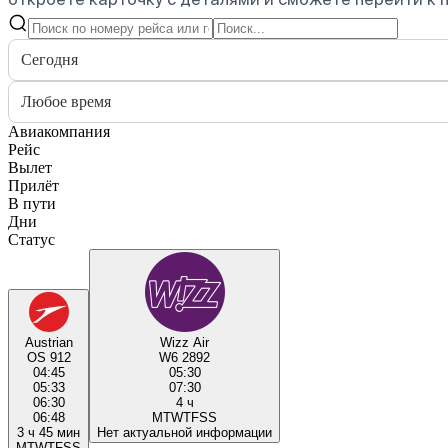
Сегодня
Любое время
Авиакомпания
Рейс
Вылет
Прилёт
В пути
Дни
Статус
Austrian
Wizz Air
OS 912
W6 2892
04:45
05:30
05:33
07:30
06:30
4 ч
06:48
M
T
W
T
F
S
S
3 ч 45 мин
Нет актуальной информации
M
T
W
T
F
S
S