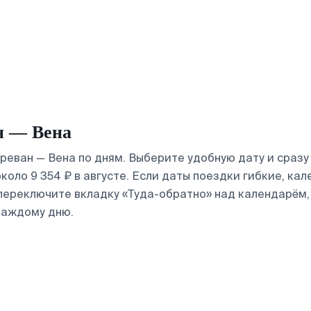
н — Вена
реван — Вена по дням. Выберите удобную дату и сраз
около 9 354 ₽ в августе. Если даты поездки гибкие, к
 переключите вкладку «Туда-обратно» над календарём,
каждому дню.