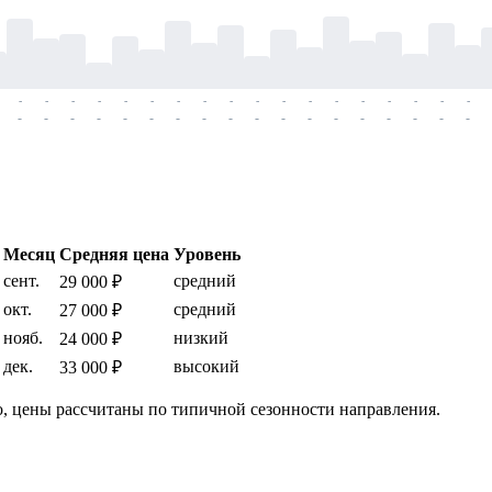
-
-
-
-
-
-
-
-
-
-
-
-
-
-
-
-
-
-
-
-
-
-
-
-
-
-
-
-
-
-
-
-
-
-
-
-
Месяц
Средняя цена
Уровень
сент.
средний
29 000 ₽
окт.
средний
27 000 ₽
нояб.
низкий
24 000 ₽
дек.
высокий
33 000 ₽
, цены рассчитаны по типичной сезонности направления.