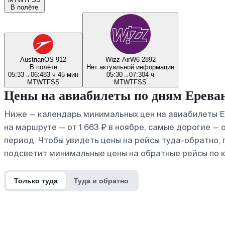
В полёте
Austrian
OS 912
Wizz Air
W6 2892
В полёте
Нет актуальной информации
05:33
→
06:48
3 ч 45 мин
05:30
→
07:30
4 ч
M
T
W
T
F
S
S
M
T
W
T
F
S
S
Цены на авиабилеты по дням Ерева
Ниже — календарь минимальных цен на авиабилеты Е
на маршруте — от 1 663 ₽ в ноябре, самые дорогие — 
период. Чтобы увидеть цены на рейсы туда-обратно,
подсветит минимальные цены на обратные рейсы по 
Только туда
Туда и обратно