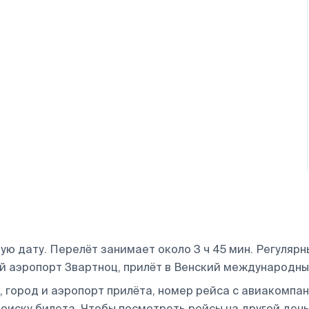
 дату. Перелёт занимает около 3 ч 45 мин. Регулярные
 аэропорт Звартноц, прилёт в Венский международны
 город и аэропорт прилёта, номер рейса с авиакомпани
оиску билета.
Чтобы посмотреть рейсы на другой день