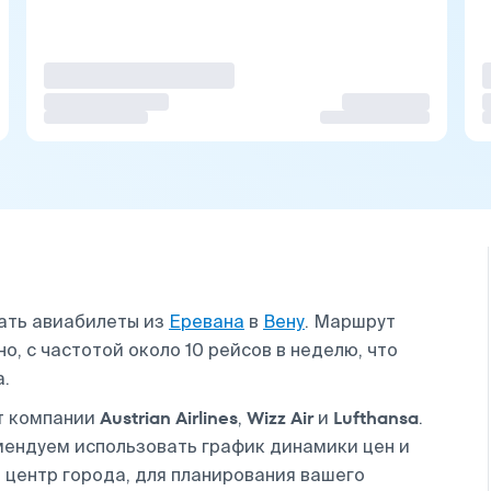
ать авиабилеты из
Еревана
в
Вену
. Маршрут
, с частотой около 10 рейсов в неделю, что
а.
Austrian Airlines
Wizz Air
Lufthansa
т компании
,
и
.
мендуем использовать график динамики цен и
 центр города, для планирования вашего