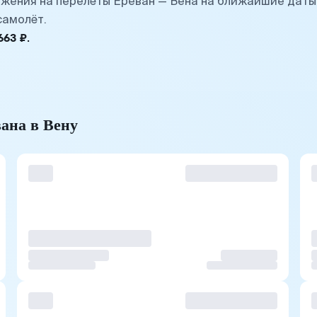
жения на перелёты Ереван — Вена на ближайшие даты
самолёт.
63 ₽.
ана в Вену