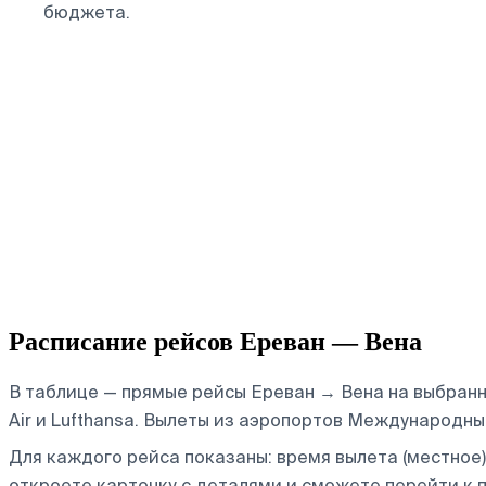
бюджета.
Расписание рейсов Ереван — Вена
В таблице — прямые рейсы Ереван → Вена на выбранную
Air и Lufthansa.
Вылеты из аэропортов Международный
Для каждого рейса показаны: время вылета (местное),
откроете карточку с деталями и сможете перейти к п