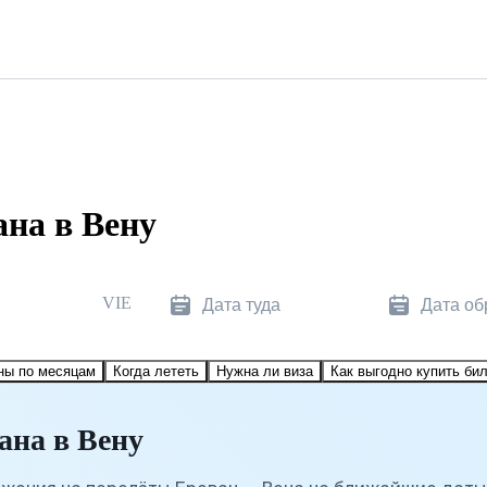
на в Вену
VIE
Дата туда
Дата об
ны по месяцам
Когда лететь
Нужна ли виза
Как выгодно купить би
ана в Вену