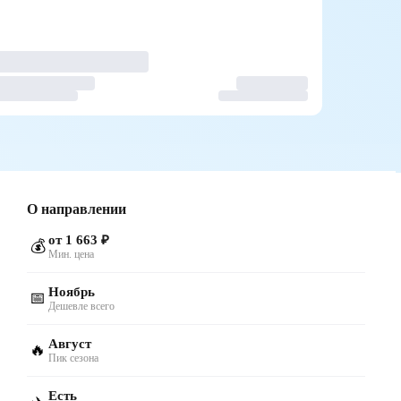
О направлении
от 1 663 ₽
💰
Мин. цена
Ноябрь
📅
Дешевле всего
Август
🔥
Пик сезона
Есть