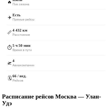
🔥
Пик сезона
Есть
✈️
Прямые рейсы
4 432 км
📏
Расстояние
5 ч 50 мин
⏱️
Время в пути
4
🛫
Авиакомпании
66 / нед.
🗓️
Рейсов
Расписание рейсов Москва — Улан-
Удэ