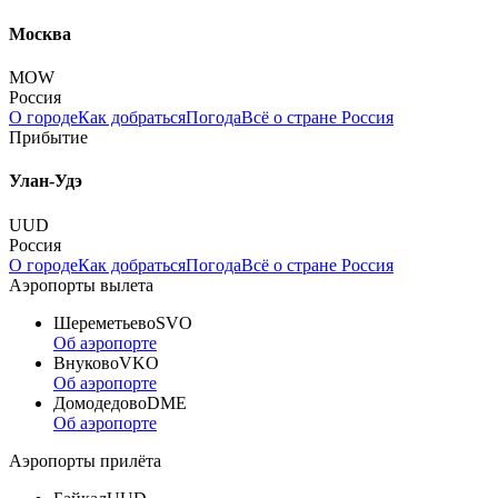
Москва
MOW
Россия
О городе
Как добраться
Погода
Всё о стране Россия
Прибытие
Улан-Удэ
UUD
Россия
О городе
Как добраться
Погода
Всё о стране Россия
Аэропорты вылета
Шереметьево
SVO
Об аэропорте
Внуково
VKO
Об аэропорте
Домодедово
DME
Об аэропорте
Аэропорты прилёта