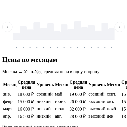
-
-
-
-
-
-
-
-
-
-
-
-
-
-
-
-
-
-
-
-
-
-
-
-
-
-
-
-
-
-
-
-
-
-
Цены по месяцам
Москва → Улан-Удэ, средняя цена в одну сторону
Средняя
Средняя
Ср
Месяц
Уровень
Месяц
Уровень
Месяц
цена
цена
янв.
средний
май
средний
сент.
18 000 ₽
19 000 ₽
15
февр.
низкий
июнь
высокий
окт.
15 000 ₽
26 000 ₽
15
март
низкий
июль
высокий
нояб.
16 000 ₽
32 000 ₽
15
апр.
низкий
авг.
высокий
дек.
16 500 ₽
28 000 ₽
18