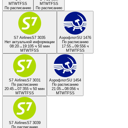
M
T
W
T
F
S
S
M
T
W
T
F
S
S
По расписанию
По расписанию
S7 Airlines
S7 3035
Аэрофлот
SU 1476
Нет актуальной информации
По расписанию
08:20
→
19:10
5 ч 50 мин
17:55
→
09:55
6 ч
M
T
W
T
F
S
S
M
T
W
T
F
S
S
S7 Airlines
S7 3031
Аэрофлот
SU 1454
По расписанию
По расписанию
20:45
→
07:35
5 ч 50 мин
21:05
→
08:05
6 ч
M
T
W
T
F
S
S
M
T
W
T
F
S
S
S7 Airlines
S7 3039
По расписанию