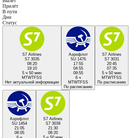
Вылет
Прилёт
В пути
Дни
Статус
S7 Airlines
Аэрофлот
S7 Airlines
S7 3035
SU 1476
S7 3031
08:20
17:55
20:45
19:10
04:55
07:35
5 ч 50 мин
09:55
5 ч 50 мин
M
T
W
T
F
S
S
6 ч
M
T
W
T
F
S
S
Нет актуальной информации
M
T
W
T
F
S
S
По расписанию
По расписанию
Аэрофлот
S7 Airlines
SU 1454
S7 3039
21:05
21:30
08:05
08:20
6 ч
5 ч 50 мин