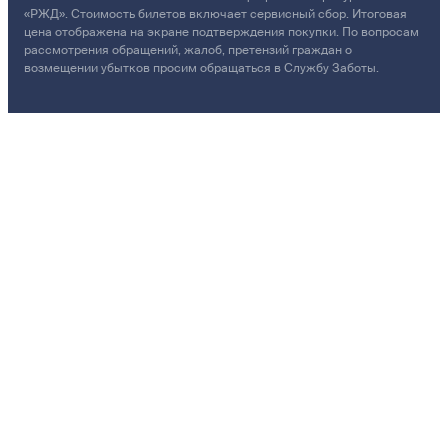
«РЖД». Стоимость билетов включает сервисный сбор. Итоговая
цена отображена на экране подтверждения покупки. По вопросам
рассмотрения обращений, жалоб, претензий граждан о
возмещении убытков просим обращаться в Службу Заботы.