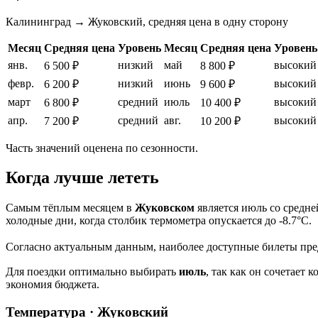
Калининград → Жуковский, средняя цена в одну сторону
Месяц
Средняя цена
Уровень
Месяц
Средняя цена
Уровень
янв.
низкий
май
высокий
6 500 ₽
8 800 ₽
февр.
низкий
июнь
высокий
6 200 ₽
9 600 ₽
март
средний
июль
высокий
6 800 ₽
10 400 ₽
апр.
средний
авг.
высокий
7 200 ₽
10 200 ₽
Часть значений оценена по сезонности.
Когда лучше лететь
Самым тёплым месяцем в
Жуковском
является июль со средне
холодные дни, когда столбик термометра опускается до -8.7°C.
Согласно актуальным данным, наиболее доступные билеты предл
Для поездки оптимально выбирать
июль
, так как он сочетает
экономия бюджета.
Температура · Жуковский