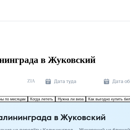
нинграда в Жуковский
ZIA
Дата туда
Дата о
ны по месяцам
Когда лететь
Нужна ли виза
Как выгодно купить би
алининграда в Жуковский