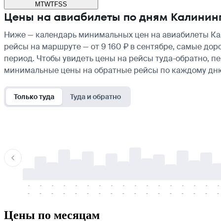
M
T
W
T
F
S
S
Цены на авиабилеты по дням Калинин
Ниже — календарь минимальных цен на авиабилеты Кал
рейсы на маршруте — от 9 160 ₽ в сентябре, самые дор
период. Чтобы увидеть цены на рейсы туда-обратно, п
минимальные цены на обратные рейсы по каждому дн
Только туда
Туда и обратно
-
-
-
-
-
-
-
-
-
-
-
-
-
-
-
-
-
-
-
-
-
-
-
-
-
-
-
-
-
-
-
-
-
-
Цены по месяцам