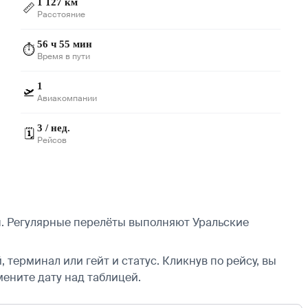
1 127 км
📏
Расстояние
56 ч 55 мин
⏱️
Время в пути
1
🛫
Авиакомпании
3 / нед.
🗓️
Рейсов
н. Регулярные перелёты выполняют Уральские
 терминал или гейт и статус. Кликнув по рейсу, вы
мените дату над таблицей.