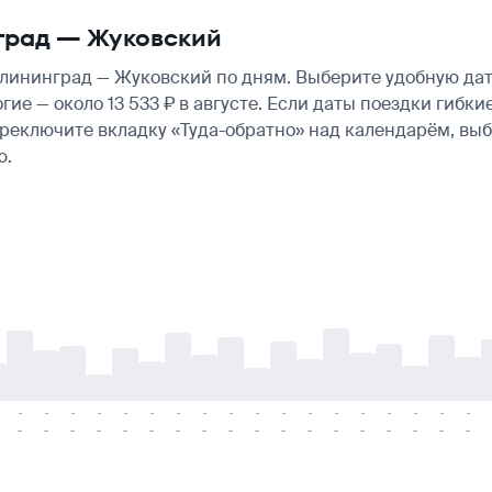
град — Жуковский
ининград — Жуковский по дням. Выберите удобную дату
огие — около 13 533 ₽ в августе. Если даты поездки гиб
ереключите вкладку «Туда-обратно» над календарём, вы
ю.
-
-
-
-
-
-
-
-
-
-
-
-
-
-
-
-
-
-
-
-
-
-
-
-
-
-
-
-
-
-
-
-
-
-
-
-