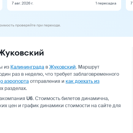
7 авг. 2026 г.
1 пересадка
7
тоимость проверяйте при переходе.
 Жуковский
ы из
Калининграда
в
Жуковский
. Маршрут
дин раз в неделю, что требует заблаговременного
до аэропорта
отправления и
как доехать из
х разделах.
иакомпания
U6
. Стоимость билетов динамична,
их цен и график динамики стоимости на сайте для