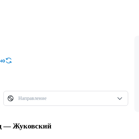
но
Направление
ад — Жуковский