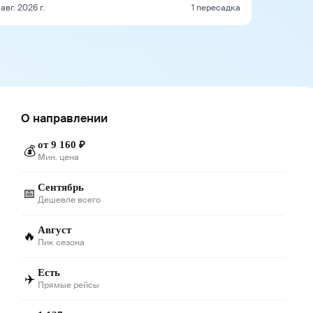
 авг. 2026 г.
1 пересадка
О направлении
от 9 160 ₽
💰
Мин. цена
Сентябрь
📅
Дешевле всего
Август
🔥
Пик сезона
Есть
✈️
Прямые рейсы