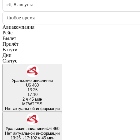
сб, 8 августа
Любое время
Авиакомпания
Рейс
Вылет
Прилёт
В пути
Дни
Статус
Уральские авиалинии
U6 460
13:25
17:10
2 ч 45 мин
M
T
W
T
F
S
S
Нет актуальной информации
Уральские авиалинии
U6 460
Нет актуальной информации
13:25
→
17:10
2 ч 45 мин