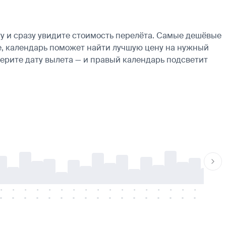
 и сразу увидите стоимость перелёта. Самые дешёвые
кие, календарь поможет найти лучшую цену на нужный
берите дату вылета — и правый календарь подсветит
-
-
-
-
-
-
-
-
-
-
-
-
-
-
-
-
-
-
-
-
-
-
-
-
-
-
-
-
-
-
-
-
-
-
-
-
-
-