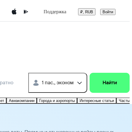
Поддержка
Войти
₽, RUB
братно
1 пас., эконом
Найти
лет
Авиакомпании
Города и аэропорты
Интересные статьи
Частые