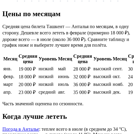
-
-
-
-
-
-
-
-
-
-
-
-
-
-
-
-
-
Цены по месяцам
Средняя цена билета Ташкент — Анталья по месяцам, в одну
сторону. Дешевле всего лететь в феврале (примерно 18 000 ₽),
дороже всего — в июле (около 36 000 ₽). Сравните таблицу и
график ниже и выберите лучшее время для полёта.
Средняя
Средняя
Ср
Месяц
Уровень
Месяц
Уровень
Месяц
цена
цена
янв.
низкий
май
высокий
сент.
19 000 ₽
28 000 ₽
30
февр.
низкий
июнь
высокий
окт.
18 000 ₽
32 000 ₽
24
март
низкий
июль
высокий
нояб.
20 000 ₽
36 000 ₽
20
апр.
средний
авг.
высокий
дек.
23 000 ₽
35 000 ₽
19
Часть значений оценена по сезонности.
Когда лучше лететь
Погода в Анталье
: теплее всего в июле (в среднем до 34 °C),