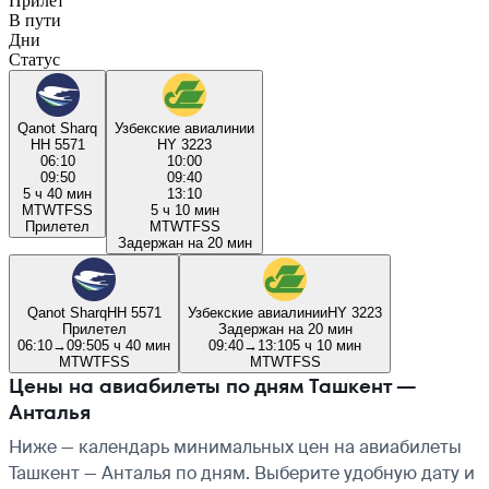
Прилёт
В пути
Дни
Статус
Qanot Sharq
Узбекские авиалинии
HH 5571
HY 3223
06:10
10:00
09:50
09:40
5 ч 40 мин
13:10
M
T
W
T
F
S
S
5 ч 10 мин
Прилетел
M
T
W
T
F
S
S
Задержан на 20 мин
Qanot Sharq
HH 5571
Узбекские авиалинии
HY 3223
Прилетел
Задержан на 20 мин
06:10
→
09:50
5 ч 40 мин
09:40
→
13:10
5 ч 10 мин
M
T
W
T
F
S
S
M
T
W
T
F
S
S
Цены на авиабилеты по дням Ташкент —
Анталья
Ниже — календарь минимальных цен на авиабилеты
Ташкент — Анталья по дням. Выберите удобную дату и