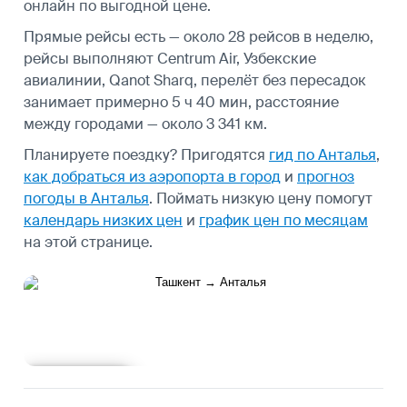
онлайн по выгодной цене.
Прямые рейсы есть — около 28 рейсов в неделю,
рейсы выполняют Centrum Air, Узбекские
авиалинии, Qanot Sharq, перелёт без пересадок
занимает примерно 5 ч 40 мин, расстояние
между городами — около 3 341 км.
Планируете поездку? Пригодятся
гид по Анталья
,
как добраться из аэропорта в город
и
прогноз
погоды в Анталья
.
Поймать низкую цену помогут
календарь низких цен
и
график цен по месяцам
на этой странице.
Подробнее