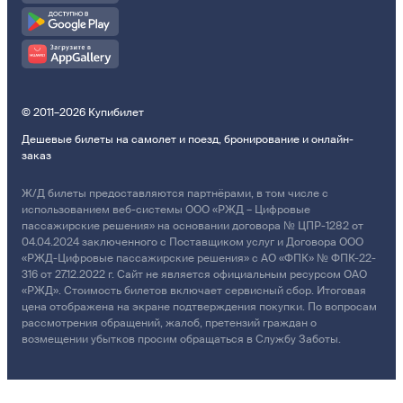
© 2011–2026 Купибилет
Дешевые билеты на самолет и поезд, бронирование и онлайн-
заказ
Ж/Д билеты предоставляются партнёрами, в том числе с
использованием веб-системы ООО «РЖД – Цифровые
пассажирские решения» на основании договора № ЦПР-1282 от
04.04.2024 заключенного с Поставщиком услуг и Договора ООО
«РЖД-Цифровые пассажирские решения» с АО «ФПК» № ФПК-22-
316 от 27.12.2022 г. Сайт не является официальным ресурсом ОАО
«РЖД». Стоимость билетов включает сервисный сбор. Итоговая
цена отображена на экране подтверждения покупки. По вопросам
рассмотрения обращений, жалоб, претензий граждан о
возмещении убытков просим обращаться в Службу Заботы.