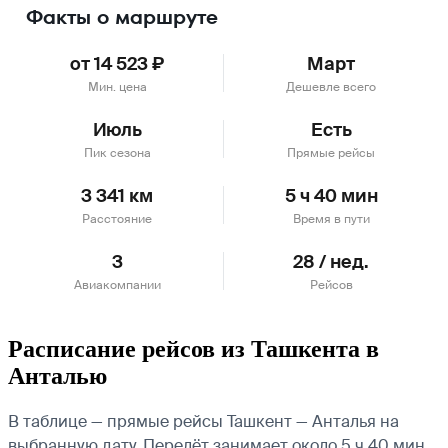
Факты о маршруте
от 14 523 ₽
Март
Мин. цена
Дешевле всего
Июль
Есть
Пик сезона
Прямые рейсы
3 341 км
5 ч 40 мин
Расстояние
Время в пути
3
28 / нед.
Авиакомпании
Рейсов
Расписание рейсов из Ташкента в
Анталью
В таблице — прямые рейсы Ташкент — Анталья на
выбранную дату. Перелёт занимает около 5 ч 40 мин.