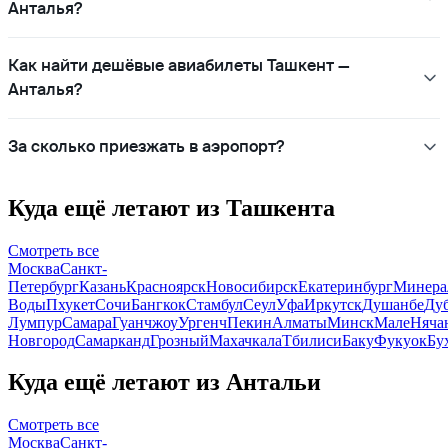
Анталья?
Как найти дешёвые авиабилеты Ташкент —
Анталья?
За сколько приезжать в аэропорт?
Куда ещё летают из Ташкента
Смотреть все
Москва
Санкт-
Петербург
Казань
Красноярск
Новосибирск
Екатеринбург
Минера
Воды
Пхукет
Сочи
Бангкок
Стамбул
Сеул
Уфа
Иркутск
Душанбе
Ду
Лумпур
Самара
Гуанчжоу
Ургенч
Пекин
Алматы
Минск
Мале
Няча
Новгород
Самарканд
Грозный
Махачкала
Тбилиси
Баку
Фукуок
Бу
Куда ещё летают из Антальи
Смотреть все
Москва
Санкт-