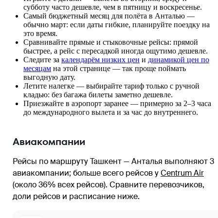
субботу часто дешевле, чем в пятницу и воскресенье.
Самый бюджетный месяц для полёта в Анталью —
обычно март: если даты гибкие, планируйте поездку на
это время.
Сравнивайте прямые и стыковочные рейсы: прямой
быстрее, а рейс с пересадкой иногда ощутимо дешевле.
Следите за
календарём низких цен
и
динамикой цен по
месяцам
на этой странице — так проще поймать
выгодную дату.
Летите налегке — выбирайте тариф только с ручной
кладью: без багажа билеты заметно дешевле.
Приезжайте в аэропорт заранее — примерно за 2–3 часа
до международного вылета и за час до внутреннего.
Авиакомпании
Рейсы по маршруту Ташкент — Анталья выполняют 3
авиакомпании
; больше всего рейсов у
Centrum Air
(около 36% всех рейсов)
. Сравните перевозчиков,
доли рейсов и расписание ниже.