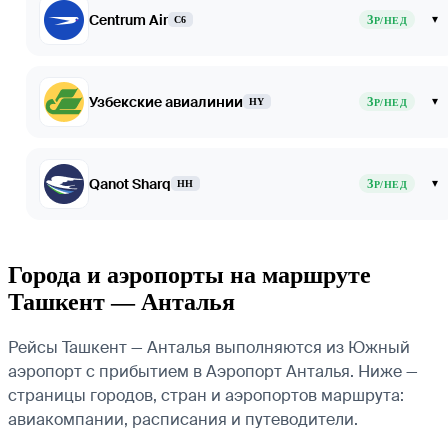
Centrum Air
3
▾
C6
Р/НЕД
Узбекские авиалинии
3
▾
HY
Р/НЕД
Qanot Sharq
3
▾
HH
Р/НЕД
Города и аэропорты на маршруте
Ташкент — Анталья
Рейсы Ташкент — Анталья выполняются из Южный
аэропорт с прибытием в Аэропорт Анталья. Ниже —
страницы городов, стран и аэропортов маршрута:
авиакомпании, расписания и путеводители.