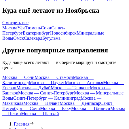
Куда ещё летают из Ноябрьска
Смотреть все
Москва
Уфа
Тюмень
Сочи
Санкт-
Петербург
Екатеринбург
Новосибирск
Минеральные
Воды
Омск
Салехард
Бугульма
Другие популярные направления
Куда чаще всего летают — выберите маршрут и смотрите
цены
Москва — Сочи
Москва — Стамбул
Москва —
Калининград
Москва — Пхукет
Москва — Анталья
Москва —
Ереван
Москва — Дубай
Москва — Ташкент
Москва —
Бангкок
Москва — Санкт-Петербург
Москва — Минеральные
Воды
Санкт-Петербург — Калининград
Москва —
Махачкала
Москва — Нячанг
Москва — Денпасар
Санкт-
Петербург — Сочи
Москва — Баку
Москва — Тбилиси
Москва
— Пекин
Москва — Шанхай
Главная