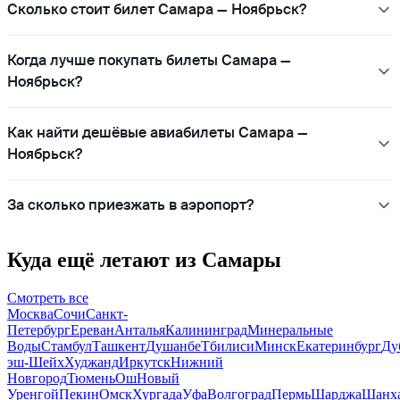
Сколько стоит билет Самара — Ноябрьск?
Когда лучше покупать билеты Самара —
Ноябрьск?
Как найти дешёвые авиабилеты Самара —
Ноябрьск?
За сколько приезжать в аэропорт?
Куда ещё летают из Самары
Смотреть все
Москва
Сочи
Санкт-
Петербург
Ереван
Анталья
Калининград
Минеральные
Воды
Стамбул
Ташкент
Душанбе
Тбилиси
Минск
Екатеринбург
Ду
эш-Шейх
Худжанд
Иркутск
Нижний
Новгород
Тюмень
Ош
Новый
Уренгой
Пекин
Омск
Хургада
Уфа
Волгоград
Пермь
Шарджа
Шанх