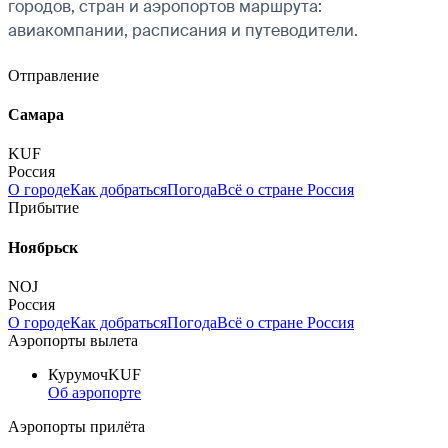
городов, стран и аэропортов маршрута:
авиакомпании, расписания и путеводители.
Отправление
Самара
KUF
Россия
О городе
Как добраться
Погода
Всё о стране Россия
Прибытие
Ноябрьск
NOJ
Россия
О городе
Как добраться
Погода
Всё о стране Россия
Аэропорты вылета
Курумоч
KUF
Об аэропорте
Аэропорты прилёта