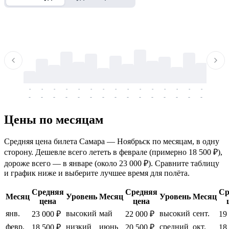
-
-
-
-
-
-
-
-
-
-
-
-
-
-
-
-
-
-
-
-
-
-
-
-
-
-
-
-
-
-
-
-
-
-
Цены по месяцам
Средняя цена билета Самара — Ноябрьск по месяцам, в одну
сторону. Дешевле всего лететь в феврале (примерно 18 500 ₽),
дороже всего — в январе (около 23 000 ₽). Сравните таблицу
и график ниже и выберите лучшее время для полёта.
Средняя
Средняя
Ср
Месяц
Уровень
Месяц
Уровень
Месяц
цена
цена
янв.
высокий
май
высокий
сент.
23 000 ₽
22 000 ₽
19
февр.
низкий
июнь
средний
окт.
18 500 ₽
20 500 ₽
18