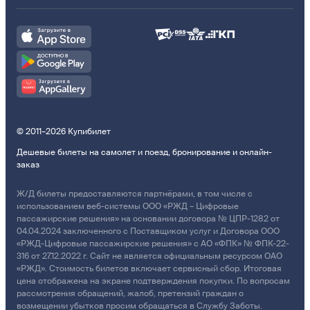
© 2011–2026 Купибилет
Дешевые билеты на самолет и поезд, бронирование и онлайн-
заказ
Ж/Д билеты предоставляются партнёрами, в том числе с
использованием веб-системы ООО «РЖД – Цифровые
пассажирские решения» на основании договора № ЦПР-1282 от
04.04.2024 заключенного с Поставщиком услуг и Договора ООО
«РЖД-Цифровые пассажирские решения» с АО «ФПК» № ФПК-22-
316 от 27.12.2022 г. Сайт не является официальным ресурсом ОАО
«РЖД». Стоимость билетов включает сервисный сбор. Итоговая
цена отображена на экране подтверждения покупки. По вопросам
рассмотрения обращений, жалоб, претензий граждан о
возмещении убытков просим обращаться в Службу Заботы.