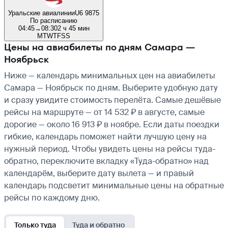
Уральские авиалинии
U6 9875
По расписанию
04:45
→
08:30
2 ч 45 мин
M
T
W
T
F
S
S
Цены на авиабилеты по дням Самара —
Ноябрьск
Ниже — календарь минимальных цен на авиабилеты
Самара — Ноябрьск по дням. Выберите удобную дату
и сразу увидите стоимость перелёта. Самые дешёвые
рейсы на маршруте — от 14 532 ₽ в августе, самые
дорогие — около 16 913 ₽ в ноябре. Если даты поездки
гибкие, календарь поможет найти лучшую цену на
нужный период. Чтобы увидеть цены на рейсы туда-
обратно, переключите вкладку «Туда-обратно» над
календарём, выберите дату вылета — и правый
календарь подсветит минимальные цены на обратные
рейсы по каждому дню.
Только туда
Туда и обратно