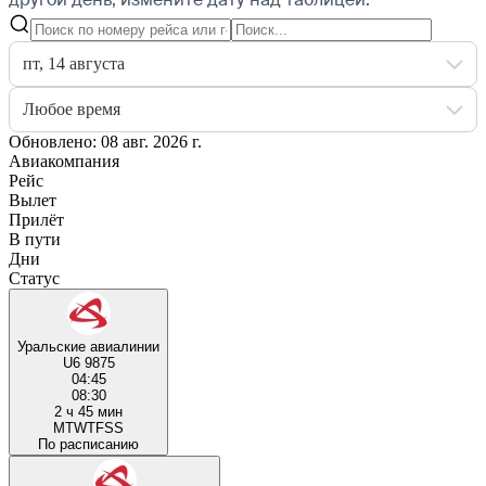
пт, 14 августа
Любое время
Обновлено: 08 авг. 2026 г.
Авиакомпания
Рейс
Вылет
Прилёт
В пути
Дни
Статус
Уральские авиалинии
U6 9875
04:45
08:30
2 ч 45 мин
M
T
W
T
F
S
S
По расписанию