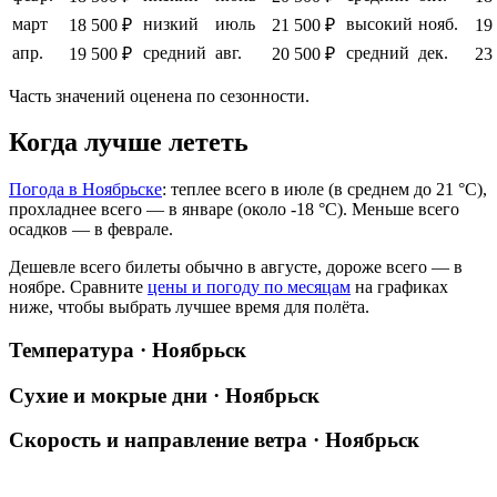
март
низкий
июль
высокий
нояб.
18 500 ₽
21 500 ₽
19
апр.
средний
авг.
средний
дек.
19 500 ₽
20 500 ₽
23
Часть значений оценена по сезонности.
Когда лучше лететь
Погода в Ноябрьске
: теплее всего в июле (в среднем до 21 °C),
прохладнее всего — в январе (около -18 °C). Меньше всего
осадков — в феврале.
Дешевле всего билеты обычно в августе, дороже всего — в
ноябре.
Сравните
цены и погоду по месяцам
на графиках
ниже, чтобы выбрать лучшее время для полёта.
Температура · Ноябрьск
Сухие и мокрые дни · Ноябрьск
Скорость и направление ветра · Ноябрьск