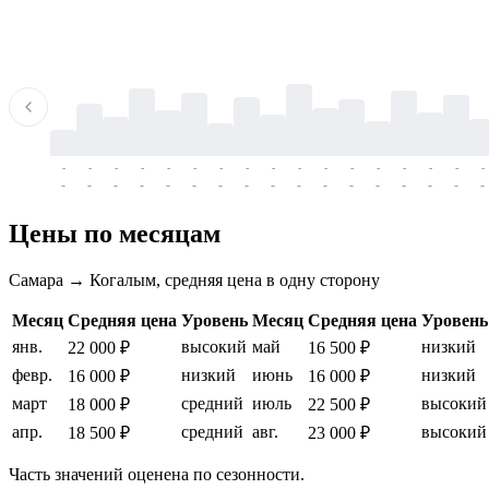
-
-
-
-
-
-
-
-
-
-
-
-
-
-
-
-
-
-
-
-
-
-
-
-
-
-
-
-
-
-
-
-
-
-
Цены по месяцам
Самара → Когалым, средняя цена в одну сторону
Месяц
Средняя цена
Уровень
Месяц
Средняя цена
Уровень
янв.
высокий
май
низкий
22 000 ₽
16 500 ₽
февр.
низкий
июнь
низкий
16 000 ₽
16 000 ₽
март
средний
июль
высокий
18 000 ₽
22 500 ₽
апр.
средний
авг.
высокий
18 500 ₽
23 000 ₽
Часть значений оценена по сезонности.