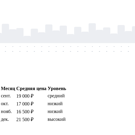
-
-
-
-
-
-
-
-
-
-
-
-
-
-
-
-
-
-
-
-
-
-
-
-
-
-
-
-
-
-
-
-
-
-
-
-
Месяц
Средняя цена
Уровень
сент.
средний
19 000 ₽
окт.
низкий
17 000 ₽
нояб.
низкий
16 500 ₽
дек.
высокий
21 500 ₽