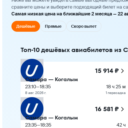
Ниже вы можете увидеть самые выгодные предлож
сравните цены и выберите подходящий билет на са
Самая низкая цена на ближайшие 2 месяца — 22 авг
Дешёвые
Прямые
Скоро вылет
Топ-10 дешёвых авиабилетов из 
15 914 ₽
Самара — Когалым
23:10
—
18:35
18 ч 25 м
8 авг. 2026 г.
1 пересадка
16 581 ₽
Самара — Когалым
23:35
—
18:35
42 ч