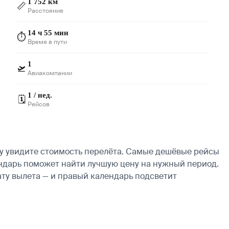
1 752 км
📏
Расстояние
14 ч 55 мин
⏱️
Время в пути
1
🛫
Авиакомпании
1 / нед.
🗓️
Рейсов
у увидите стоимость перелёта. Самые дешёвые рейсы
алендарь поможет найти лучшую цену на нужный период.
ату вылета — и правый календарь подсветит