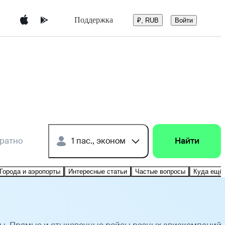
Поддержка
Войти
₽, RUB
братно
1 пас., эконом
Найти
Города и аэропорты
Интересные статьи
Частые вопросы
Куда ещё