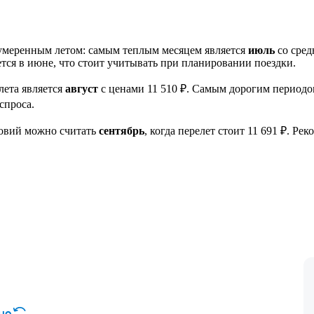
 умеренным летом: самым теплым месяцем является
июль
со сре
ется в июне, что стоит учитывать при планировании поездки.
лета является
август
с ценами 11 510 ₽. Самым дорогим период
спроса.
овий можно считать
сентябрь
, когда перелет стоит 11 691 ₽. Ре
но