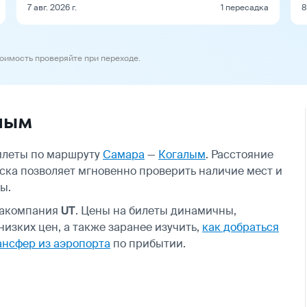
7 авг. 2026 г.
1 пересадка
8
тоимость проверяйте при переходе.
лым
билеты по маршруту
Самара
—
Когалым
. Расстояние
иска позволяет мгновенно проверить наличие мест и
ы.
иакомпания
UT
. Цены на билеты динамичны,
изких цен, а также заранее изучить,
как добраться
ансфер из аэропорта
по прибытии.