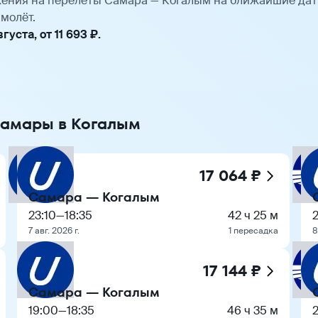
ения на перелёты Самара — Когалым на ближайшие дат
молёт.
уста, от 11 693 ₽.
Самары в Когалым
17 064 ₽
Самара — Когалым
23:10
—
18:35
42 ч 25 м
2
7 авг. 2026 г.
1 пересадка
8
17 144 ₽
Самара — Когалым
19:00
—
18:35
46 ч 35 м