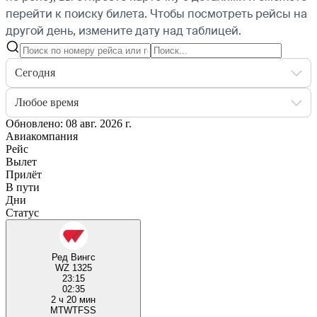
перейти к поиску билета.
Чтобы посмотреть рейсы на
другой день, измените дату над таблицей.
Сегодня
Любое время
Обновлено: 08 авг. 2026 г.
Авиакомпания
Рейс
Вылет
Прилёт
В пути
Дни
Статус
Ред Вингс
WZ 1325
23:15
02:35
2 ч 20 мин
M
T
W
T
F
S
S