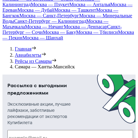
Калининград
Москва — Пхукет
Москва — Анталья
Москва —
Ереван
Москва — Дубай
Москва — Ташкент
Москва —
Бангкок
Москва — Санкт-Петербург
Москва — Минеральные
Воды
Санкт-Петербург — Калининград
Москва —
Махачкала
Москва — Нячанг
Москва — Денпасар
Санкт-
Петербург — Сочи
Москва — Баку
Москва — Тбилиси
Москва
— Пекин
Москва — Шанхай
Главная
Авиабилеты
Рейсы из Самары
Самара — Ханты-Мансийск
Рассылка с выгодными
предложениями
Эксклюзивные акции, лучшие
лайфхаки, заботливые
рекомендации от экспертов
Купибилета