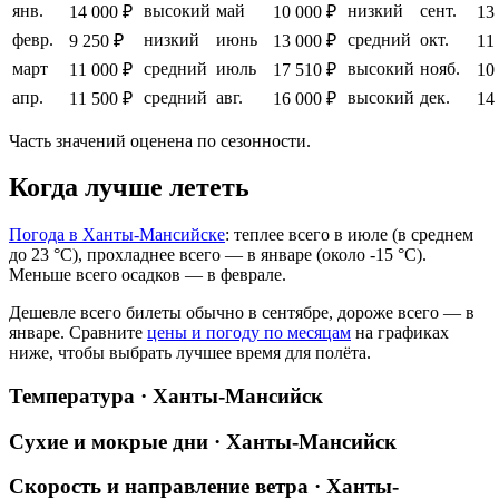
янв.
высокий
май
низкий
сент.
14 000 ₽
10 000 ₽
13
февр.
низкий
июнь
средний
окт.
9 250 ₽
13 000 ₽
11
март
средний
июль
высокий
нояб.
11 000 ₽
17 510 ₽
10
апр.
средний
авг.
высокий
дек.
11 500 ₽
16 000 ₽
14
Часть значений оценена по сезонности.
Когда лучше лететь
Погода в Ханты-Мансийске
: теплее всего в июле (в среднем
до 23 °C), прохладнее всего — в январе (около -15 °C).
Меньше всего осадков — в феврале.
Дешевле всего билеты обычно в сентябре, дороже всего — в
январе.
Сравните
цены и погоду по месяцам
на графиках
ниже, чтобы выбрать лучшее время для полёта.
Температура · Ханты-Мансийск
Сухие и мокрые дни · Ханты-Мансийск
Скорость и направление ветра · Ханты-