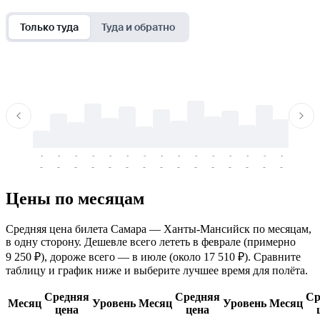
Только туда
Туда и обратно
-
-
-
-
-
-
-
-
-
-
-
-
-
-
-
-
-
-
-
-
-
-
-
-
-
-
-
-
-
-
-
-
-
-
Цены по месяцам
Средняя цена билета Самара — Ханты-Мансийск по месяцам,
в одну сторону. Дешевле всего лететь в феврале (примерно
9 250 ₽), дороже всего — в июле (около 17 510 ₽). Сравните
таблицу и график ниже и выберите лучшее время для полёта.
Средняя
Средняя
Ср
Месяц
Уровень
Месяц
Уровень
Месяц
цена
цена