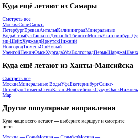
Куда ещё летают из Самары
Смотреть все
Москва
Сочи
Санкт-
Петербург
Ереван
Анталья
Калининград
Минеральные
Воды
Стамбул
Ташкент
Душанбе
Тбилиси
Минск
Екатеринбург
Ду
эш-Шейх
Худжанд
Иркутск
Нижний
Новгород
Тюмень
Ош
Новый
Уренгой
Пекин
Омск
Хургада
Уфа
Волгоград
Пермь
Шарджа
Шанх
Куда ещё летают из Ханты-Мансийска
Смотреть все
Москва
Минеральные Воды
Уфа
Екатеринбург
Санкт-
Петербург
Тюмень
Сочи
Казань
Новосибирск
Сухум
Омск
Нижнева
Мар
Другие популярные направления
Куда чаще всего летают — выберите маршрут и смотрите
цены
Москва — Сочи
Москва — Стамбул
Москва —