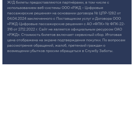
Ж/Д билеты предоставляются партнёрами, в том числе с
использованием веб-системы ООО «РЖД – Цифровые
пассажирские решения» на основании договора № ЦПР-1282 от
04.04.2024 заключенного с Поставщиком услуг и Договора ООО
«РЖД-Цифровые пассажирские решения» с АО «ФПК» № ФПК-22-
316 от 27.12.2022 г. Сайт не является официальным ресурсом ОАО
«РЖД». Стоимость билетов включает сервисный сбор. Итоговая
цена отображена на экране подтверждения покупки. По вопросам
рассмотрения обращений, жалоб, претензий граждан о
возмещении убытков просим обращаться в Службу Заботы.