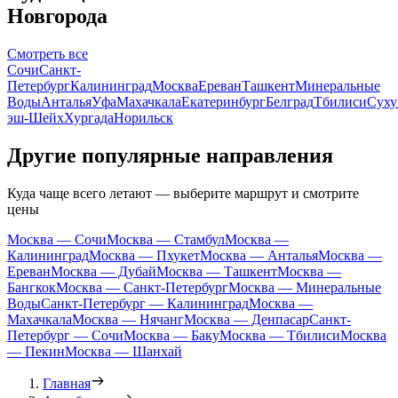
Новгорода
Смотреть все
Сочи
Санкт-
Петербург
Калининград
Москва
Ереван
Ташкент
Минеральные
Воды
Анталья
Уфа
Махачкала
Екатеринбург
Белград
Тбилиси
Сух
эш-Шейх
Хургада
Норильск
Другие популярные направления
Куда чаще всего летают — выберите маршрут и смотрите
цены
Москва — Сочи
Москва — Стамбул
Москва —
Калининград
Москва — Пхукет
Москва — Анталья
Москва —
Ереван
Москва — Дубай
Москва — Ташкент
Москва —
Бангкок
Москва — Санкт-Петербург
Москва — Минеральные
Воды
Санкт-Петербург — Калининград
Москва —
Махачкала
Москва — Нячанг
Москва — Денпасар
Санкт-
Петербург — Сочи
Москва — Баку
Москва — Тбилиси
Москва
— Пекин
Москва — Шанхай
Главная