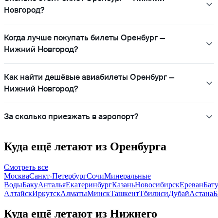
Новгород?
Когда лучше покупать билеты Оренбург —
Нижний Новгород?
Как найти дешёвые авиабилеты Оренбург —
Нижний Новгород?
За сколько приезжать в аэропорт?
Куда ещё летают из Оренбурга
Смотреть все
Москва
Санкт-Петербург
Сочи
Минеральные
Воды
Баку
Анталья
Екатеринбург
Казань
Новосибирск
Ереван
Бат
Алтайск
Иркутск
Алматы
Минск
Ташкент
Тбилиси
Дубай
Астана
Б
Куда ещё летают из Нижнего