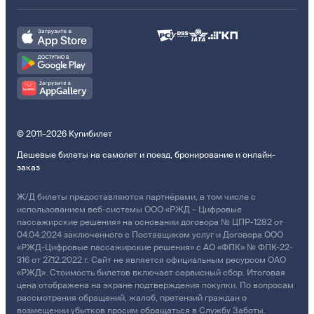
© 2011–2026 Купибилет
Дешевые билеты на самолет и поезд, бронирование и онлайн-
заказ
Ж/Д билеты предоставляются партнёрами, в том числе с
использованием веб-системы ООО «РЖД – Цифровые
пассажирские решения» на основании договора № ЦПР-1282 от
04.04.2024 заключенного с Поставщиком услуг и Договора ООО
«РЖД-Цифровые пассажирские решения» с АО «ФПК» № ФПК-22-
316 от 27.12.2022 г. Сайт не является официальным ресурсом ОАО
«РЖД». Стоимость билетов включает сервисный сбор. Итоговая
цена отображена на экране подтверждения покупки. По вопросам
рассмотрения обращений, жалоб, претензий граждан о
возмещении убытков просим обращаться в Службу Заботы.