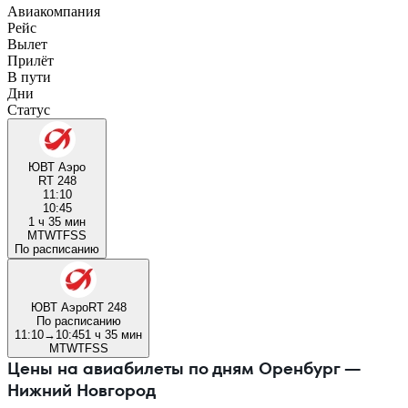
Авиакомпания
Рейс
Вылет
Прилёт
В пути
Дни
Статус
ЮВТ Аэро
RT 248
11:10
10:45
1 ч 35 мин
M
T
W
T
F
S
S
По расписанию
ЮВТ Аэро
RT 248
По расписанию
11:10
→
10:45
1 ч 35 мин
M
T
W
T
F
S
S
Цены на авиабилеты по дням Оренбург —
Нижний Новгород