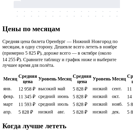
-
-
-
-
-
-
-
-
-
-
-
-
-
-
-
-
-
-
-
-
-
-
-
-
-
-
-
-
-
-
-
-
-
-
Цены по месяцам
Средняя цена билета Оренбург — Нижний Новгород по
месяцам, в одну сторону. Дешевле всего лететь в ноябре
(примерно 5 825 ₽), дороже всего — в октябре (около
14 255 ₽). Сравните таблицу и график ниже и выберите
лучшее время для полёта.
Средняя
Средняя
Ср
Месяц
Уровень
Месяц
Уровень
Месяц
цена
цена
янв.
высокий
май
низкий
сент.
12 958 ₽
5 828 ₽
11
февр.
средний
июнь
низкий
окт.
11 345 ₽
5 828 ₽
14
март
средний
июль
низкий
нояб.
11 593 ₽
5 828 ₽
5 
апр.
низкий
авг.
низкий
дек.
5 828 ₽
5 828 ₽
5 
Когда лучше лететь