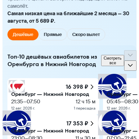
самолёт.
Самая низкая цена на ближайшие 2 месяца — 30
августа, от 5 689 ₽.
Дешёвые
Прямые
Скоро вылет
Топ-10 дешёвых авиабилетов из
Смотреть
Оренбурга в Нижний Новгород
все
16 398 ₽
Оренбург — Нижний Новгород
Оренбург —
21:35
—
07:50
12 ч 15 м
05:45
—
08:30
12 авг. 2026 г.
1 пересадка
12 авг. 2026 г.
17 353 ₽
Оренбург — Нижний Новгород
Оренбург —
23:00
—
08:30
11 ч 30 м
07:00
—
21:45