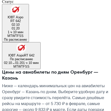
Статус
ЮВТ Аэро
RT 642
02:10
01:20
1 ч 10 мин
M
T
W
T
F
S
S
По расписанию
ЮВТ Аэро
RT 642
По расписанию
02:10
→
01:20
1 ч 10 мин
M
T
W
T
F
S
S
Цены на авиабилеты по дням Оренбург —
Казань
Ниже — календарь минимальных цен на авиабилеты
Оренбург — Казань по дням. Выберите удобную дату и
сразу увидите стоимость перелёта. Самые дешёвые
рейсы на маршруте — от 5 730 ₽ в феврале, самые
дорогие — около 9 833 ₽ в марте. Если даты поездки