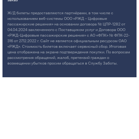
заказ
Ж/Д билеты предоставляются партнёрами, в том числе с
использованием веб-системы ООО «РЖД – Цифровые
пассажирские решения» на основании договора № ЦПР-1282 от
04.04.2024 заключенного с Поставщиком услуг и Договора ООО
«РЖД-Цифровые пассажирские решения» с АО «ФПК» № ФПК-22-
316 от 27.12.2022 г. Сайт не является официальным ресурсом ОАО
«РЖД». Стоимость билетов включает сервисный сбор. Итоговая
цена отображена на экране подтверждения покупки. По вопросам
рассмотрения обращений, жалоб, претензий граждан о
возмещении убытков просим обращаться в Службу Заботы.