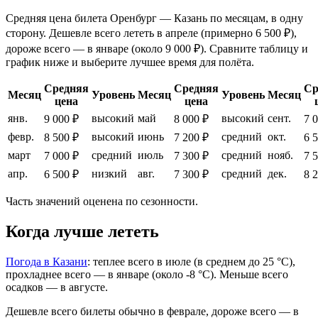
Средняя цена билета Оренбург — Казань по месяцам, в одну
сторону. Дешевле всего лететь в апреле (примерно 6 500 ₽),
дороже всего — в январе (около 9 000 ₽). Сравните таблицу и
график ниже и выберите лучшее время для полёта.
Средняя
Средняя
Ср
Месяц
Уровень
Месяц
Уровень
Месяц
цена
цена
янв.
высокий
май
высокий
сент.
9 000 ₽
8 000 ₽
7 
февр.
высокий
июнь
средний
окт.
8 500 ₽
7 200 ₽
6 
март
средний
июль
средний
нояб.
7 000 ₽
7 300 ₽
7 
апр.
низкий
авг.
средний
дек.
6 500 ₽
7 300 ₽
8 
Часть значений оценена по сезонности.
Когда лучше лететь
Погода в Казани
: теплее всего в июле (в среднем до 25 °C),
прохладнее всего — в январе (около -8 °C). Меньше всего
осадков — в августе.
Дешевле всего билеты обычно в феврале, дороже всего — в