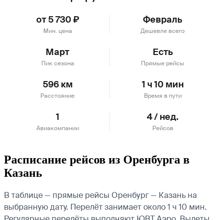
от 5 730 ₽
Февраль
Мин. цена
Дешевле всего
Март
Есть
Пик сезона
Прямые рейсы
596 км
1 ч 10 мин
Расстояние
Время в пути
1
4 / нед.
Авиакомпании
Рейсов
Расписание рейсов из Оренбурга в
Казань
В таблице — прямые рейсы Оренбург — Казань на
выбранную дату. Перелёт занимает около 1 ч 10 мин.
Регулярные перелёты выполняют ЮВТ Аэро.
Вылеты