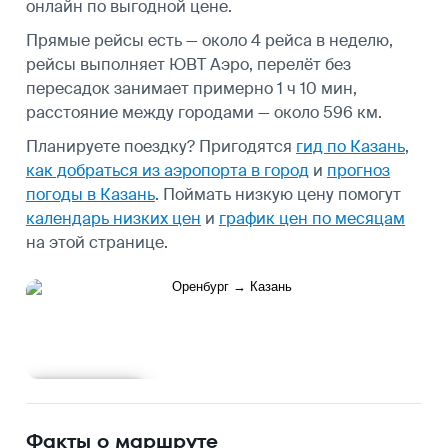
онлайн по выгодной цене.
Прямые рейсы есть — около 4 рейса в неделю,
рейсы выполняет ЮВТ Аэро, перелёт без
пересадок занимает примерно 1 ч 10 мин,
расстояние между городами — около 596 км.
Планируете поездку? Пригодятся
гид по Казань
,
как добраться из аэропорта в город
и
прогноз
погоды в Казань
.
Поймать низкую цену помогут
календарь низких цен
и
график цен по месяцам
на этой странице.
Подробнее
Факты о маршруте