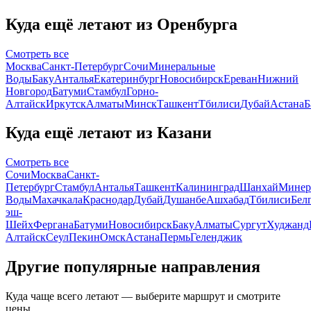
Куда ещё летают из Оренбурга
Смотреть все
Москва
Санкт-Петербург
Сочи
Минеральные
Воды
Баку
Анталья
Екатеринбург
Новосибирск
Ереван
Нижний
Новгород
Батуми
Стамбул
Горно-
Алтайск
Иркутск
Алматы
Минск
Ташкент
Тбилиси
Дубай
Астана
Б
Куда ещё летают из Казани
Смотреть все
Сочи
Москва
Санкт-
Петербург
Стамбул
Анталья
Ташкент
Калининград
Шанхай
Минер
Воды
Махачкала
Краснодар
Дубай
Душанбе
Ашхабад
Тбилиси
Бел
эш-
Шейх
Фергана
Батуми
Новосибирск
Баку
Алматы
Сургут
Худжанд
Алтайск
Сеул
Пекин
Омск
Астана
Пермь
Геленджик
Другие популярные направления
Куда чаще всего летают — выберите маршрут и смотрите
цены