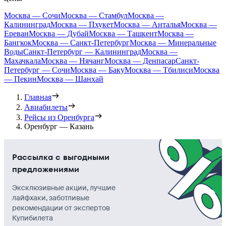
Москва — Сочи
Москва — Стамбул
Москва —
Калининград
Москва — Пхукет
Москва — Анталья
Москва —
Ереван
Москва — Дубай
Москва — Ташкент
Москва —
Бангкок
Москва — Санкт-Петербург
Москва — Минеральные
Воды
Санкт-Петербург — Калининград
Москва —
Махачкала
Москва — Нячанг
Москва — Денпасар
Санкт-
Петербург — Сочи
Москва — Баку
Москва — Тбилиси
Москва
— Пекин
Москва — Шанхай
Главная
Авиабилеты
Рейсы из Оренбурга
Оренбург — Казань
Рассылка с выгодными
предложениями
Эксклюзивные акции, лучшие
лайфхаки, заботливые
рекомендации от экспертов
Купибилета