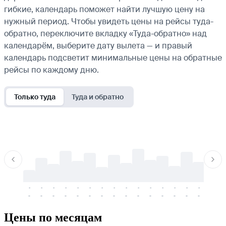
гибкие, календарь поможет найти лучшую цену на
нужный период. Чтобы увидеть цены на рейсы туда-
обратно, переключите вкладку «Туда-обратно» над
календарём, выберите дату вылета — и правый
календарь подсветит минимальные цены на обратные
рейсы по каждому дню.
Только туда
Туда и обратно
-
-
-
-
-
-
-
-
-
-
-
-
-
-
-
-
-
-
-
-
-
-
-
-
-
-
-
-
-
-
-
-
-
-
Цены по месяцам