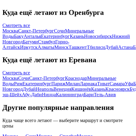
Куда ещё летают из Оренбурга
Смотреть все
Москва
Санкт-Петербург
Сочи
Минеральные
Воды
Баку
Анталья
Екатеринбург
Казань
Новосибирск
Нижний
Новгород
Батуми
Стамбул
Горно-
Алтайск
Иркутск
Алматы
Минск
Ташкент
Тбилиси
Дубай
Астана
Б
Куда ещё летают из Еревана
Смотреть все
Москва
Сочи
Санкт-Петербург
Краснодар
Минеральные
Воды
Рим
Екатеринбург
Париж
Милан
Ларнака
Тиват
Самара
Уфа
Б
Новгород
Дубай
Неаполь
Венеция
Кишинёв
Казань
Красноярск
Бу
эш-Шейх
Абу-Даби
Ницца
Калининград
Бари
Тель-Авив
Другие популярные направления
Куда чаще всего летают — выберите маршрут и смотрите
цены