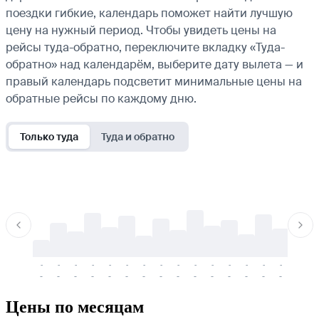
поездки гибкие, календарь поможет найти лучшую
цену на нужный период. Чтобы увидеть цены на
рейсы туда-обратно, переключите вкладку «Туда-
обратно» над календарём, выберите дату вылета — и
правый календарь подсветит минимальные цены на
обратные рейсы по каждому дню.
Только туда
Туда и обратно
-
-
-
-
-
-
-
-
-
-
-
-
-
-
-
-
-
-
-
-
-
-
-
-
-
-
-
-
-
-
-
-
-
-
Цены по месяцам