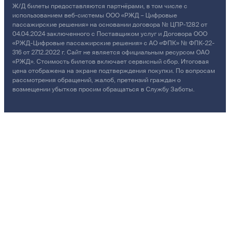
Ж/Д билеты предоставляются партнёрами, в том числе с
использованием веб-системы ООО «РЖД – Цифровые
пассажирские решения» на основании договора № ЦПР-1282 от
04.04.2024 заключенного с Поставщиком услуг и Договора ООО
«РЖД-Цифровые пассажирские решения» с АО «ФПК» № ФПК-22-
316 от 27.12.2022 г. Сайт не является официальным ресурсом ОАО
«РЖД». Стоимость билетов включает сервисный сбор. Итоговая
цена отображена на экране подтверждения покупки. По вопросам
рассмотрения обращений, жалоб, претензий граждан о
возмещении убытков просим обращаться в Службу Заботы.