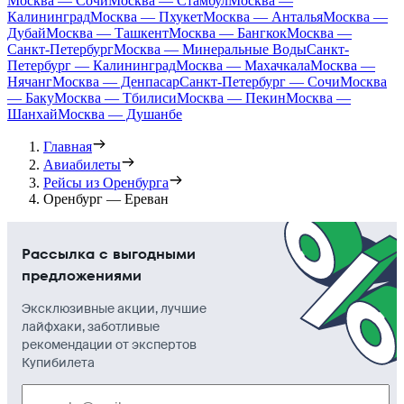
Москва — Сочи
Москва — Стамбул
Москва —
Калининград
Москва — Пхукет
Москва — Анталья
Москва —
Дубай
Москва — Ташкент
Москва — Бангкок
Москва —
Санкт-Петербург
Москва — Минеральные Воды
Санкт-
Петербург — Калининград
Москва — Махачкала
Москва —
Нячанг
Москва — Денпасар
Санкт-Петербург — Сочи
Москва
— Баку
Москва — Тбилиси
Москва — Пекин
Москва —
Шанхай
Москва — Душанбе
Главная
Авиабилеты
Рейсы из Оренбурга
Оренбург — Ереван
Рассылка с выгодными
предложениями
Эксклюзивные акции, лучшие
лайфхаки, заботливые
рекомендации от экспертов
Купибилета