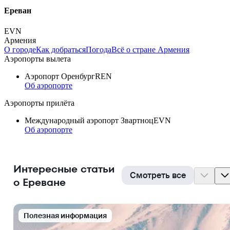
Ереван
EVN
Армения
О городе
Как добраться
Погода
Всё о стране Армения
Аэропорты вылета
Аэропорт Оренбург
REN
Об аэропорте
Аэропорты прилёта
Международный аэропорт Звартноц
EVN
Об аэропорте
Интересные статьи
Смотреть все
о Ереване
Полезная информация