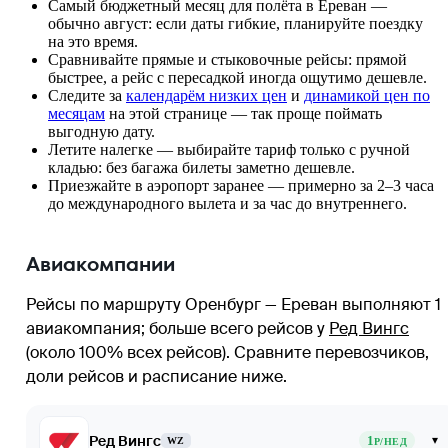
Самый бюджетный месяц для полёта в Ереван —
обычно август: если даты гибкие, планируйте поездку
на это время.
Сравнивайте прямые и стыковочные рейсы: прямой
быстрее, а рейс с пересадкой иногда ощутимо дешевле.
Следите за
календарём низких цен
и
динамикой цен по
месяцам
на этой странице — так проще поймать
выгодную дату.
Летите налегке — выбирайте тариф только с ручной
кладью: без багажа билеты заметно дешевле.
Приезжайте в аэропорт заранее — примерно за 2–3 часа
до международного вылета и за час до внутреннего.
Авиакомпании
Рейсы по маршруту Оренбург — Ереван выполняют 1
авиакомпания
; больше всего рейсов у
Ред Вингс
(около 100% всех рейсов)
. Сравните перевозчиков,
доли рейсов и расписание ниже.
Ред Вингс
1
▾
WZ
Р/НЕД