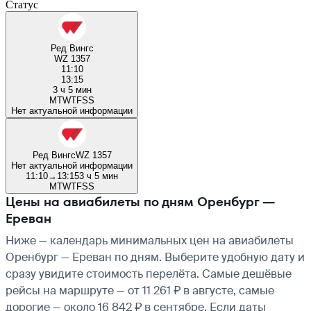
Статус
Ред Вингс
WZ 1357
11:10
13:15
3 ч 5 мин
M
T
W
T
F
S
S
Нет актуальной информации
Ред Вингс
WZ 1357
Нет актуальной информации
11:10
→
13:15
3 ч 5 мин
M
T
W
T
F
S
S
Цены на авиабилеты по дням Оренбург —
Ереван
Ниже — календарь минимальных цен на авиабилеты
Оренбург — Ереван по дням. Выберите удобную дату и
сразу увидите стоимость перелёта. Самые дешёвые
рейсы на маршруте — от 11 261 ₽ в августе, самые
дорогие — около 16 842 ₽ в сентябре. Если даты