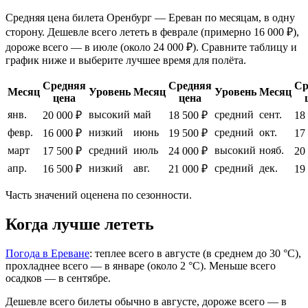
Средняя цена билета Оренбург — Ереван по месяцам, в одну
сторону. Дешевле всего лететь в феврале (примерно 16 000 ₽),
дороже всего — в июле (около 24 000 ₽). Сравните таблицу и
график ниже и выберите лучшее время для полёта.
Средняя
Средняя
Ср
Месяц
Уровень
Месяц
Уровень
Месяц
цена
цена
янв.
высокий
май
средний
сент.
20 000 ₽
18 500 ₽
18
февр.
низкий
июнь
средний
окт.
16 000 ₽
19 500 ₽
17
март
средний
июль
высокий
нояб.
17 500 ₽
24 000 ₽
20
апр.
низкий
авг.
средний
дек.
16 500 ₽
21 000 ₽
19
Часть значений оценена по сезонности.
Когда лучше лететь
Погода в Ереване
: теплее всего в августе (в среднем до 30 °C),
прохладнее всего — в январе (около 2 °C). Меньше всего
осадков — в сентябре.
Дешевле всего билеты обычно в августе, дороже всего — в