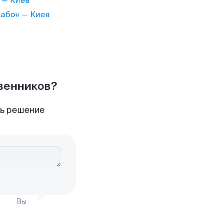
 — Киев
абон — Киев
твенников?
ть решение
Вы