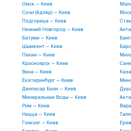
Омск — Киев
Мала
Сочи (Адлер) — Киев
Моск
Подгорица — Киев
Стам
Нижний Новгород — Киев
Анта
Батуми — Киев
Банг
Шымкент — Киев
Барс
Пекин — Киев
Мила
Красноярск — Киев
Санк
Вена — Киев
Каза
Екатеринбург — Киев
Минс
Денпасар Бали — Киев
Душа
Минеральные Воды — Киев
Акта
Рим — Киев
Варш
Ницца — Киев
Талл
Гонконг — Киев
Ерев