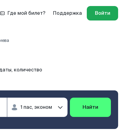
Где мой билет?
Поддержка
Войти
иева
даты, количество
Найти